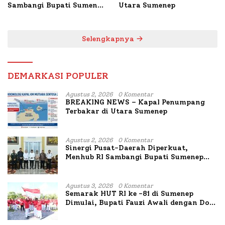
Sambangi Bupati Sumenep
Utara Sumenep
Bahas Penanganan KM
Mutiara Sentosa II
Selengkapnya
DEMARKASI POPULER
Agustus 2, 2026
0 Komentar
BREAKING NEWS – Kapal Penumpang
Terbakar di Utara Sumenep
Agustus 2, 2026
0 Komentar
Sinergi Pusat-Daerah Diperkuat,
Menhub RI Sambangi Bupati Sumenep
Bahas Penanganan KM Mutiara Sentosa
II
Agustus 3, 2026
0 Komentar
Semarak HUT RI ke -81 di Sumenep
Dimulai, Bupati Fauzi Awali dengan Doa
untuk Korban Kapal Terbakar