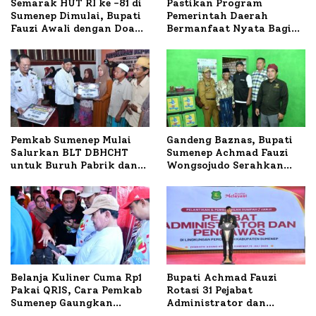
Semarak HUT RI ke -81 di
Pastikan Program
Sumenep Dimulai, Bupati
Pemerintah Daerah
Fauzi Awali dengan Doa
Bermanfaat Nyata Bagi
untuk Korban Kapal
Masyarakat, Bupati
Terbakar
Sumenep Tinjau Langsung
Budidaya Lele dan Ayam
Petelur di Desa Bataal
Timur
Pemkab Sumenep Mulai
Gandeng Baznas, Bupati
Salurkan BLT DBHCHT
Sumenep Achmad Fauzi
untuk Buruh Pabrik dan
Wongsojudo Serahkan
Tani Tembakau
Bantuan Bedah RTLH di
Dua Kecamatan
Belanja Kuliner Cuma Rp1
Bupati Achmad Fauzi
Pakai QRIS, Cara Pemkab
Rotasi 31 Pejabat
Sumenep Gaungkan
Administrator dan
Transaksi Digital
Pengawas, Tekankan