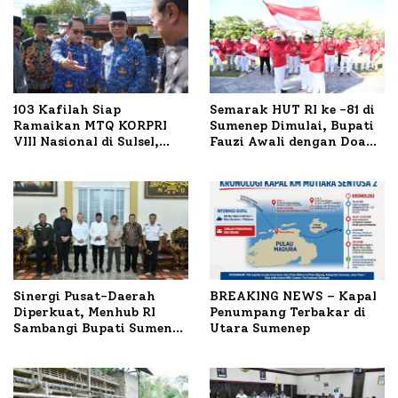
103 Kafilah Siap
Semarak HUT RI ke -81 di
Ramaikan MTQ KORPRI
Sumenep Dimulai, Bupati
VIII Nasional di Sulsel,
Fauzi Awali dengan Doa
1.024 Peserta Terdaftar
untuk Korban Kapal
Terbakar
Sinergi Pusat-Daerah
BREAKING NEWS – Kapal
Diperkuat, Menhub RI
Penumpang Terbakar di
Sambangi Bupati Sumenep
Utara Sumenep
Bahas Penanganan KM
Mutiara Sentosa II