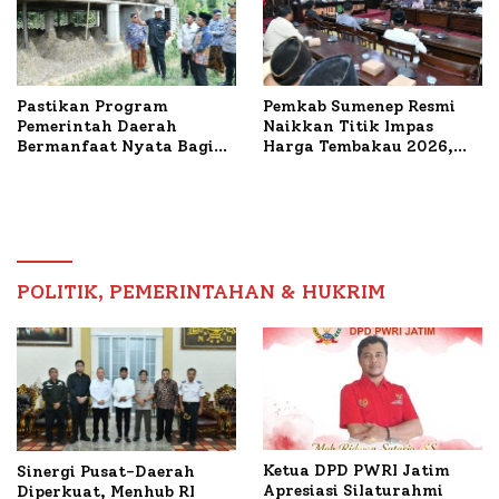
Pastikan Program
Pemkab Sumenep Resmi
Pemerintah Daerah
Naikkan Titik Impas
Bermanfaat Nyata Bagi
Harga Tembakau 2026,
Masyarakat, Bupati
Tembakau Sawah Naik
Sumenep Tinjau Langsung
Tertinggi 5,08 Persen
Budidaya Lele dan Ayam
Petelur di Desa Bataal
Timur
POLITIK, PEMERINTAHAN & HUKRIM
Ketua DPD PWRI Jatim
Sinergi Pusat-Daerah
Apresiasi Silaturahmi
Diperkuat, Menhub RI