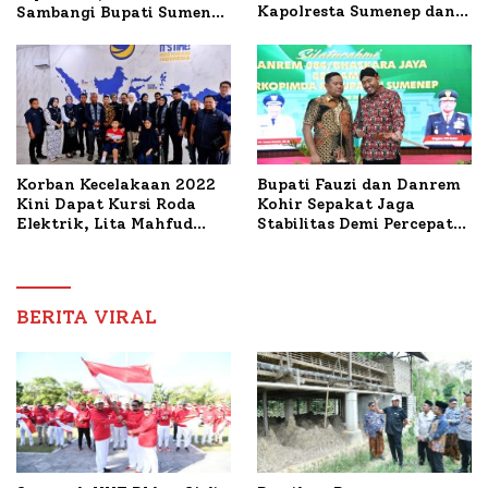
Kapolresta Sumenep dan
Sambangi Bupati Sumenep
PWRI, Sebut Kemitraan
Bahas Penanganan KM
Ideal Polri-Pers
Mutiara Sentosa II
Korban Kecelakaan 2022
Bupati Fauzi dan Danrem
Kini Dapat Kursi Roda
Kohir Sepakat Jaga
Elektrik, Lita Mahfud
Stabilitas Demi Percepat
Arifin Komitmen
Pembangunan Sumenep
Dampingi Pengobatan
Nabil
BERITA VIRAL