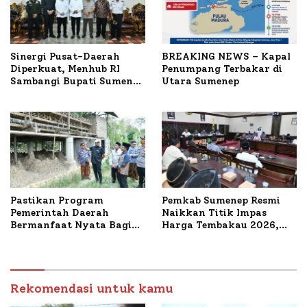
Sinergi Pusat-Daerah
BREAKING NEWS – Kapal
Diperkuat, Menhub RI
Penumpang Terbakar di
Sambangi Bupati Sumenep
Utara Sumenep
Bahas Penanganan KM
Mutiara Sentosa II
Pastikan Program
Pemkab Sumenep Resmi
Pemerintah Daerah
Naikkan Titik Impas
Bermanfaat Nyata Bagi
Harga Tembakau 2026,
Masyarakat, Bupati
Tembakau Sawah Naik
Sumenep Tinjau Langsung
Tertinggi 5,08 Persen
Budidaya Lele dan Ayam
Petelur di Desa Bataal
Timur
Rekomendasi untuk kamu