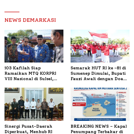
Pelayanan dan Reformasi
Birokrasi
NEWS DEMARKASI
103 Kafilah Siap
Semarak HUT RI ke -81 di
Ramaikan MTQ KORPRI
Sumenep Dimulai, Bupati
VIII Nasional di Sulsel,
Fauzi Awali dengan Doa
1.024 Peserta Terdaftar
untuk Korban Kapal
Terbakar
Sinergi Pusat-Daerah
BREAKING NEWS – Kapal
Diperkuat, Menhub RI
Penumpang Terbakar di