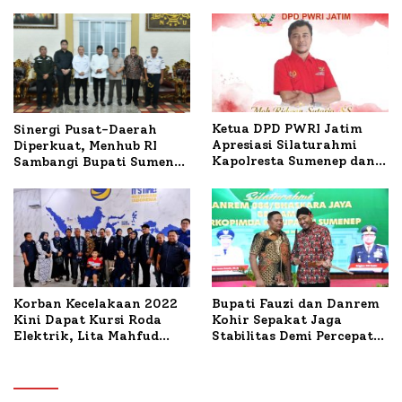
Ketua DPD PWRI Jatim
Sinergi Pusat-Daerah
Apresiasi Silaturahmi
Diperkuat, Menhub RI
Kapolresta Sumenep dan
Sambangi Bupati Sumenep
PWRI, Sebut Kemitraan
Bahas Penanganan KM
Ideal Polri-Pers
Mutiara Sentosa II
Korban Kecelakaan 2022
Bupati Fauzi dan Danrem
Kini Dapat Kursi Roda
Kohir Sepakat Jaga
Elektrik, Lita Mahfud
Stabilitas Demi Percepat
Arifin Komitmen
Pembangunan Sumenep
Dampingi Pengobatan
Nabil