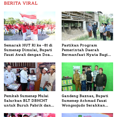
BERITA VIRAL
Semarak HUT RI ke -81 di
Pastikan Program
Sumenep Dimulai, Bupati
Pemerintah Daerah
Fauzi Awali dengan Doa
Bermanfaat Nyata Bagi
untuk Korban Kapal
Masyarakat, Bupati
Terbakar
Sumenep Tinjau Langsung
Budidaya Lele dan Ayam
Petelur di Desa Bataal
Timur
Pemkab Sumenep Mulai
Gandeng Baznas, Bupati
Salurkan BLT DBHCHT
Sumenep Achmad Fauzi
untuk Buruh Pabrik dan
Wongsojudo Serahkan
Tani Tembakau
Bantuan Bedah RTLH di
Dua Kecamatan