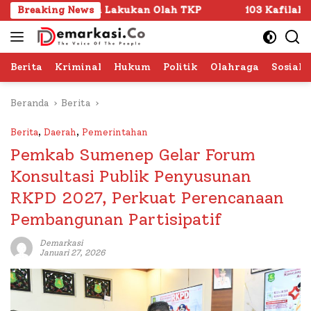
Langsung
ta Lakukan Olah TKP
Breaking News
103 Kafilah Siap Ramaikan MTQ K
ke
konten
Berita
Kriminal
Hukum
Politik
Olahraga
Sosial 
Beranda
Berita
Berita
,
Daerah
,
Pemerintahan
Pemkab Sumenep Gelar Forum
Konsultasi Publik Penyusunan
RKPD 2027, Perkuat Perencanaan
Pembangunan Partisipatif
Demarkasi
Januari 27, 2026