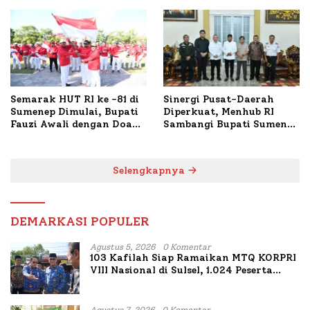
Polresta Lakukan Olah
1.024 Peserta Terdaftar
TKP
Semarak HUT RI ke -81 di
Sinergi Pusat-Daerah
Sumenep Dimulai, Bupati
Diperkuat, Menhub RI
Fauzi Awali dengan Doa
Sambangi Bupati Sumenep
untuk Korban Kapal
Bahas Penanganan KM
Terbakar
Mutiara Sentosa II
Selengkapnya
DEMARKASI POPULER
Agustus 5, 2026
0 Komentar
103 Kafilah Siap Ramaikan MTQ KORPRI
VIII Nasional di Sulsel, 1.024 Peserta
Terdaftar