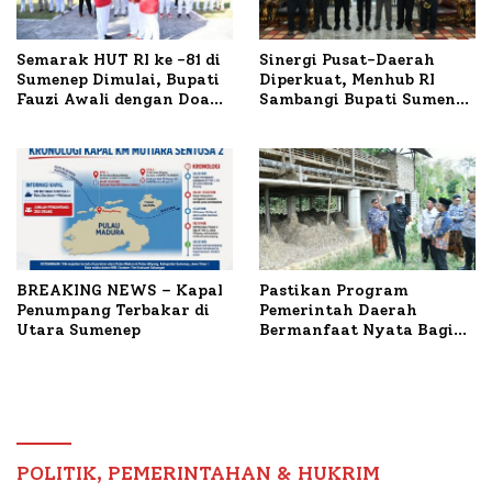
Semarak HUT RI ke -81 di
Sinergi Pusat-Daerah
Sumenep Dimulai, Bupati
Diperkuat, Menhub RI
Fauzi Awali dengan Doa
Sambangi Bupati Sumenep
untuk Korban Kapal
Bahas Penanganan KM
Terbakar
Mutiara Sentosa II
BREAKING NEWS – Kapal
Pastikan Program
Penumpang Terbakar di
Pemerintah Daerah
Utara Sumenep
Bermanfaat Nyata Bagi
Masyarakat, Bupati
Sumenep Tinjau Langsung
Budidaya Lele dan Ayam
Petelur di Desa Bataal
Timur
POLITIK, PEMERINTAHAN & HUKRIM