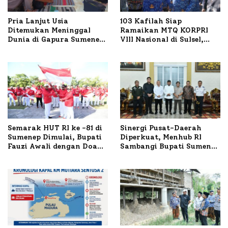
Pria Lanjut Usia
103 Kafilah Siap
Ditemukan Meninggal
Ramaikan MTQ KORPRI
Dunia di Gapura Sumenep,
VIII Nasional di Sulsel,
Polresta Lakukan Olah
1.024 Peserta Terdaftar
TKP
Semarak HUT RI ke -81 di
Sinergi Pusat-Daerah
Sumenep Dimulai, Bupati
Diperkuat, Menhub RI
Fauzi Awali dengan Doa
Sambangi Bupati Sumenep
untuk Korban Kapal
Bahas Penanganan KM
Terbakar
Mutiara Sentosa II