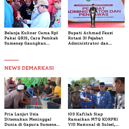
Belanja Kuliner Cuma Rp1
Bupati Achmad Fauzi
Pakai QRIS, Cara Pemkab
Rotasi 31 Pejabat
Sumenep Gaungkan
Administrator dan
Transaksi Digital
Pengawas, Tekankan
Pelayanan dan Reformasi
Birokrasi
NEWS DEMARKASI
Pria Lanjut Usia
103 Kafilah Siap
Ditemukan Meninggal
Ramaikan MTQ KORPRI
Dunia di Gapura Sumenep,
VIII Nasional di Sulsel,