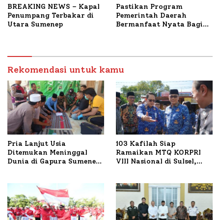
BREAKING NEWS – Kapal
Pastikan Program
Penumpang Terbakar di
Pemerintah Daerah
Utara Sumenep
Bermanfaat Nyata Bagi
Masyarakat, Bupati
Sumenep Tinjau Langsung
Budidaya Lele dan Ayam
Petelur di Desa Bataal
Rekomendasi untuk kamu
Timur
Pria Lanjut Usia
103 Kafilah Siap
Ditemukan Meninggal
Ramaikan MTQ KORPRI
Dunia di Gapura Sumenep,
VIII Nasional di Sulsel,
Polresta Lakukan Olah
1.024 Peserta Terdaftar
TKP