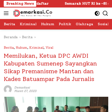
Langsung
ar
Breaking News
Semarak HUT RI ke -81 di Sumenep Dimulai, Bupat
ke
konten
Berita
Kriminal
Hukum
Politik
Olahraga
Sosial 
Beranda
Berita
Berita
,
Hukum
,
Kriminal
,
Viral
Memilukan, Ketua DPC AWDI
Kabupaten Sumenep Sayangkan
Sikap Premanisme Mantan dan
Kades Batuampar Pada Jurnalis
Demarkasi
Maret 27, 2023