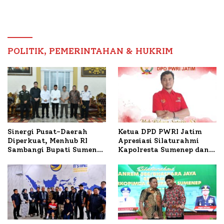
Sumenep Tinjau Langsung
Tertinggi 5,08 Persen
Budidaya Lele dan Ayam
Petelur di Desa Bataal
Timur
POLITIK, PEMERINTAHAN & HUKRIM
Ketua DPD PWRI Jatim
Sinergi Pusat-Daerah
Apresiasi Silaturahmi
Diperkuat, Menhub RI
Kapolresta Sumenep dan
Sambangi Bupati Sumenep
PWRI, Sebut Kemitraan
Bahas Penanganan KM
Ideal Polri-Pers
Mutiara Sentosa II