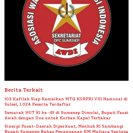
Berita Terkait
103 Kafilah Siap Ramaikan MTQ KORPRI VIII Nasional di
Sulsel, 1.024 Peserta Terdaftar
Semarak HUT RI ke -81 di Sumenep Dimulai, Bupati Fauzi
Awali dengan Doa untuk Korban Kapal Terbakar
Sinergi Pusat-Daerah Diperkuat, Menhub RI Sambangi
Bupati Sumenep Bahas Penanganan KM Mutiara Sentosa