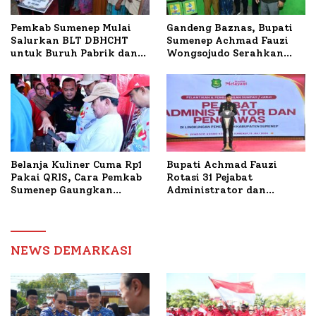
Pemkab Sumenep Mulai
Gandeng Baznas, Bupati
Salurkan BLT DBHCHT
Sumenep Achmad Fauzi
untuk Buruh Pabrik dan
Wongsojudo Serahkan
Tani Tembakau
Bantuan Bedah RTLH di
Dua Kecamatan
Belanja Kuliner Cuma Rp1
Bupati Achmad Fauzi
Pakai QRIS, Cara Pemkab
Rotasi 31 Pejabat
Sumenep Gaungkan
Administrator dan
Transaksi Digital
Pengawas, Tekankan
Pelayanan dan Reformasi
Birokrasi
NEWS DEMARKASI