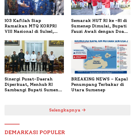
103 Kafilah Siap
Semarak HUT RI ke -81 di
Ramaikan MTQ KORPRI
Sumenep Dimulai, Bupati
VIII Nasional di Sulsel,
Fauzi Awali dengan Doa
1.024 Peserta Terdaftar
untuk Korban Kapal
Terbakar
Sinergi Pusat-Daerah
BREAKING NEWS – Kapal
Diperkuat, Menhub RI
Penumpang Terbakar di
Sambangi Bupati Sumenep
Utara Sumenep
Bahas Penanganan KM
Mutiara Sentosa II
Selengkapnya
DEMARKASI POPULER