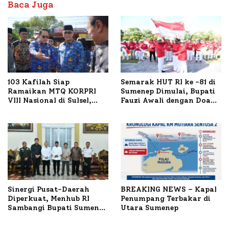
Baca Juga
103 Kafilah Siap
Semarak HUT RI ke -81 di
Ramaikan MTQ KORPRI
Sumenep Dimulai, Bupati
VIII Nasional di Sulsel,
Fauzi Awali dengan Doa
1.024 Peserta Terdaftar
untuk Korban Kapal
Terbakar
Sinergi Pusat-Daerah
BREAKING NEWS – Kapal
Diperkuat, Menhub RI
Penumpang Terbakar di
Sambangi Bupati Sumenep
Utara Sumenep
Bahas Penanganan KM
Mutiara Sentosa II