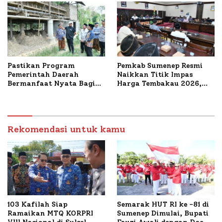
Pastikan Program
Pemkab Sumenep Resmi
Pemerintah Daerah
Naikkan Titik Impas
Bermanfaat Nyata Bagi
Harga Tembakau 2026,
Masyarakat, Bupati
Tembakau Sawah Naik
Sumenep Tinjau Langsung
Tertinggi 5,08 Persen
Budidaya Lele dan Ayam
Petelur di Desa Bataal
Timur
Rekomendasi untuk kamu
103 Kafilah Siap
Semarak HUT RI ke -81 di
Ramaikan MTQ KORPRI
Sumenep Dimulai, Bupati