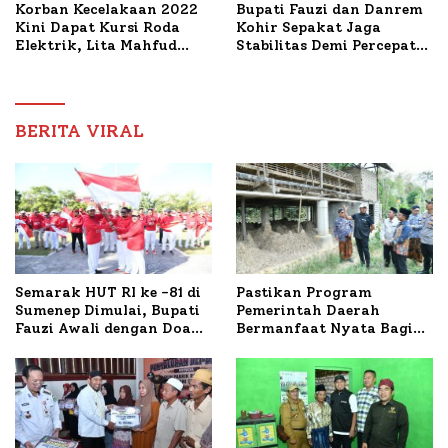
Korban Kecelakaan 2022
Bupati Fauzi dan Danrem
Kini Dapat Kursi Roda
Kohir Sepakat Jaga
Elektrik, Lita Mahfud
Stabilitas Demi Percepat
Arifin Komitmen
Pembangunan Sumenep
Dampingi Pengobatan
Nabil
BERITA VIRAL
Semarak HUT RI ke -81 di
Pastikan Program
Sumenep Dimulai, Bupati
Pemerintah Daerah
Fauzi Awali dengan Doa
Bermanfaat Nyata Bagi
untuk Korban Kapal
Masyarakat, Bupati
Terbakar
Sumenep Tinjau Langsung
Budidaya Lele dan Ayam
Petelur di Desa Bataal
Timur