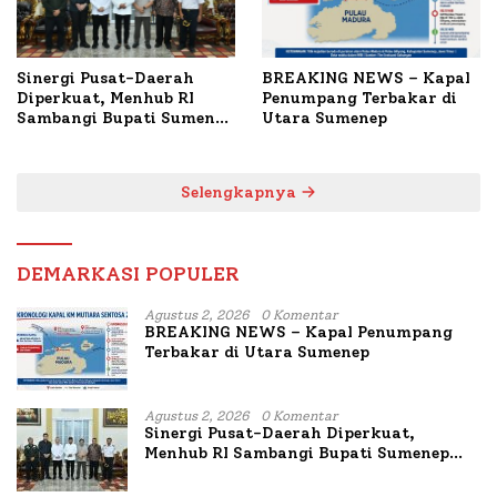
Sinergi Pusat-Daerah
BREAKING NEWS – Kapal
Diperkuat, Menhub RI
Penumpang Terbakar di
Sambangi Bupati Sumenep
Utara Sumenep
Bahas Penanganan KM
Mutiara Sentosa II
Selengkapnya
DEMARKASI POPULER
Agustus 2, 2026
0 Komentar
BREAKING NEWS – Kapal Penumpang
Terbakar di Utara Sumenep
Agustus 2, 2026
0 Komentar
Sinergi Pusat-Daerah Diperkuat,
Menhub RI Sambangi Bupati Sumenep
Bahas Penanganan KM Mutiara Sentosa
II