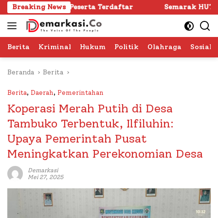
Langsung
24 Peserta Terdaftar
Breaking News
Semarak HUT RI ke -81 di Sume
ke
konten
Berita
Kriminal
Hukum
Politik
Olahraga
Sosial 
Beranda
Berita
Berita
,
Daerah
,
Pemerintahan
Koperasi Merah Putih di Desa
Tambuko Terbentuk, Ilfiluhin:
Upaya Pemerintah Pusat
Meningkatkan Perekonomian Desa
Demarkasi
Mei 27, 2025