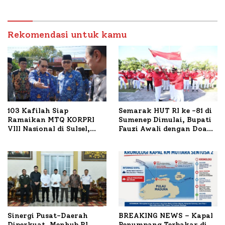
Sumenep Tinjau Langsung
Tertinggi 5,08 Persen
Budidaya Lele dan Ayam
Petelur di Desa Bataal
Timur
Rekomendasi untuk kamu
103 Kafilah Siap
Semarak HUT RI ke -81 di
Ramaikan MTQ KORPRI
Sumenep Dimulai, Bupati
VIII Nasional di Sulsel,
Fauzi Awali dengan Doa
1.024 Peserta Terdaftar
untuk Korban Kapal
Terbakar
Sinergi Pusat-Daerah
BREAKING NEWS – Kapal
Diperkuat, Menhub RI
Penumpang Terbakar di