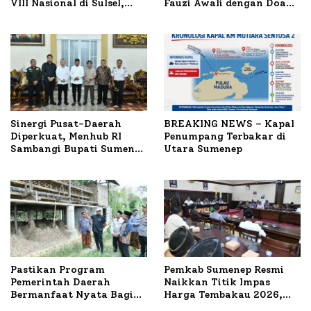
VIII Nasional di Sulsel,
Fauzi Awali dengan Doa
1.024 Peserta Terdaftar
untuk Korban Kapal
Terbakar
Sinergi Pusat-Daerah
BREAKING NEWS – Kapal
Diperkuat, Menhub RI
Penumpang Terbakar di
Sambangi Bupati Sumenep
Utara Sumenep
Bahas Penanganan KM
Mutiara Sentosa II
Pastikan Program
Pemkab Sumenep Resmi
Pemerintah Daerah
Naikkan Titik Impas
Bermanfaat Nyata Bagi
Harga Tembakau 2026,
Masyarakat, Bupati
Tembakau Sawah Naik