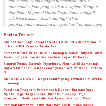
dan bekerja sama dengan pemerintah untuk
mencapai tujuan yang telah ditetapkan. Dengan
demikian, Koperasi Merah Putih dapat menjadi
salah satu solusi untuk meningkatkan
perekonomian desa dan masyarakat,” pungkasnya.
Berita Terkait
103 Kafilah Siap Ramaikan MTQ KORPRI VIII Nasional di
Sulsel, 1.024 Peserta Terdaftar
Semarak HUT RI ke -81 di Sumenep Dimulai, Bupati Fauzi
Awali dengan Doa untuk Korban Kapal Terbakar
Sinergi Pusat-Daerah Diperkuat, Menhub RI Sambangi
Bupati Sumenep Bahas Penanganan KM Mutiara Sentosa
II
BREAKING NEWS – Kapal Penumpang Terbakar di Utara
Sumenep
Pastikan Program Pemerintah Daerah Bermanfaat
Nyata Bagi Masyarakat, Bupati Sumenep Tinjau
Langsung Budidaya Lele dan Ayam Petelur di Desa
Bataal Timur
Pemkab Sumenep Resmi Naikkan Titik Impas Harga