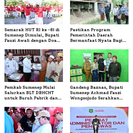
Semarak HUT RI ke -81 di
Pastikan Program
Sumenep Dimulai, Bupati
Pemerintah Daerah
Fauzi Awali dengan Doa
Bermanfaat Nyata Bagi
untuk Korban Kapal
Masyarakat, Bupati
Terbakar
Sumenep Tinjau Langsung
Budidaya Lele dan Ayam
Petelur di Desa Bataal
Timur
Pemkab Sumenep Mulai
Gandeng Baznas, Bupati
Salurkan BLT DBHCHT
Sumenep Achmad Fauzi
untuk Buruh Pabrik dan
Wongsojudo Serahkan
Tani Tembakau
Bantuan Bedah RTLH di
Dua Kecamatan