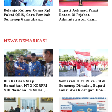
Belanja Kuliner Cuma Rp1
Bupati Achmad Fauzi
Pakai QRIS, Cara Pemkab
Rotasi 31 Pejabat
Sumenep Gaungkan
Administrator dan
Transaksi Digital
Pengawas, Tekankan
Pelayanan dan Reformasi
Birokrasi
NEWS DEMARKASI
103 Kafilah Siap
Semarak HUT RI ke -81 di
Ramaikan MTQ KORPRI
Sumenep Dimulai, Bupati
VIII Nasional di Sulsel,
Fauzi Awali dengan Doa
1.024 Peserta Terdaftar
untuk Korban Kapal
Terbakar