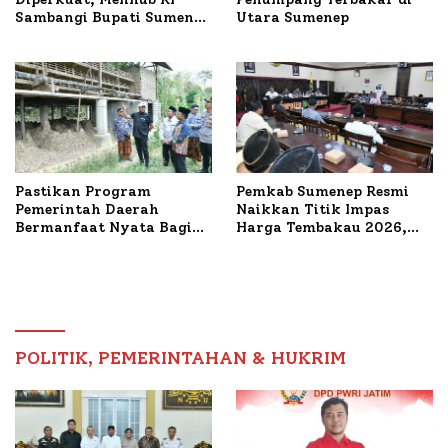
Sambangi Bupati Sumenep
Utara Sumenep
Bahas Penanganan KM
Mutiara Sentosa II
Pastikan Program
Pemkab Sumenep Resmi
Pemerintah Daerah
Naikkan Titik Impas
Bermanfaat Nyata Bagi
Harga Tembakau 2026,
Masyarakat, Bupati
Tembakau Sawah Naik
Sumenep Tinjau Langsung
Tertinggi 5,08 Persen
Budidaya Lele dan Ayam
Petelur di Desa Bataal
Timur
POLITIK, PEMERINTAHAN & HUKRIM