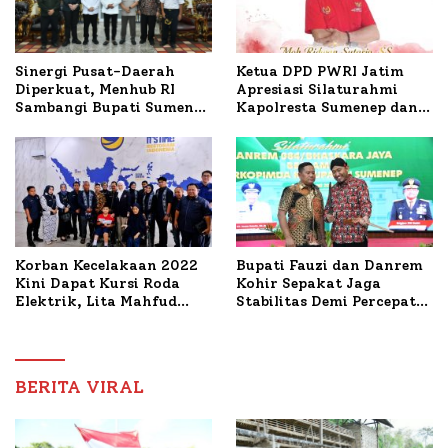
Ketua DPD PWRI Jatim
Sinergi Pusat-Daerah
Apresiasi Silaturahmi
Diperkuat, Menhub RI
Kapolresta Sumenep dan
Sambangi Bupati Sumenep
PWRI, Sebut Kemitraan
Bahas Penanganan KM
Ideal Polri-Pers
Mutiara Sentosa II
Korban Kecelakaan 2022
Bupati Fauzi dan Danrem
Kini Dapat Kursi Roda
Kohir Sepakat Jaga
Elektrik, Lita Mahfud
Stabilitas Demi Percepat
Arifin Komitmen
Pembangunan Sumenep
Dampingi Pengobatan
Nabil
BERITA VIRAL