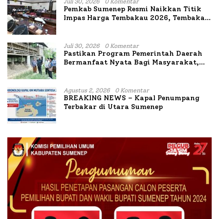
Juli 30, 2026
0 Komentar
Pemkab Sumenep Resmi Naikkan Titik
Impas Harga Tembakau 2026, Tembakau
Sawah Naik Tertinggi 5,08 Persen
Juli 30, 2026
0 Komentar
Pastikan Program Pemerintah Daerah
Bermanfaat Nyata Bagi Masyarakat,
Bupati Sumenep Tinjau Langsung
Budidaya Lele dan Ayam Petelur di Desa
Bataal Timur
Agustus 2, 2026
0 Komentar
BREAKING NEWS – Kapal Penumpang
Terbakar di Utara Sumenep