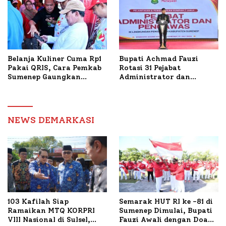
Belanja Kuliner Cuma Rp1
Bupati Achmad Fauzi
Pakai QRIS, Cara Pemkab
Rotasi 31 Pejabat
Sumenep Gaungkan
Administrator dan
Transaksi Digital
Pengawas, Tekankan
Pelayanan dan Reformasi
Birokrasi
NEWS DEMARKASI
103 Kafilah Siap
Semarak HUT RI ke -81 di
Ramaikan MTQ KORPRI
Sumenep Dimulai, Bupati
VIII Nasional di Sulsel,
Fauzi Awali dengan Doa