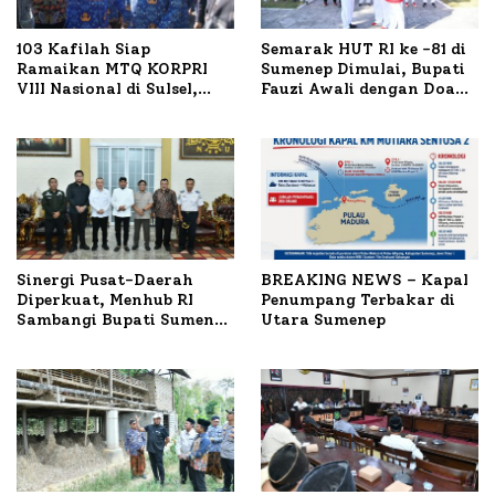
103 Kafilah Siap
Semarak HUT RI ke -81 di
Ramaikan MTQ KORPRI
Sumenep Dimulai, Bupati
VIII Nasional di Sulsel,
Fauzi Awali dengan Doa
1.024 Peserta Terdaftar
untuk Korban Kapal
Terbakar
Sinergi Pusat-Daerah
BREAKING NEWS – Kapal
Diperkuat, Menhub RI
Penumpang Terbakar di
Sambangi Bupati Sumenep
Utara Sumenep
Bahas Penanganan KM
Mutiara Sentosa II