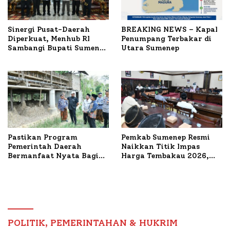
Sinergi Pusat-Daerah
BREAKING NEWS – Kapal
Diperkuat, Menhub RI
Penumpang Terbakar di
Sambangi Bupati Sumenep
Utara Sumenep
Bahas Penanganan KM
Mutiara Sentosa II
Pastikan Program
Pemkab Sumenep Resmi
Pemerintah Daerah
Naikkan Titik Impas
Bermanfaat Nyata Bagi
Harga Tembakau 2026,
Masyarakat, Bupati
Tembakau Sawah Naik
Sumenep Tinjau Langsung
Tertinggi 5,08 Persen
Budidaya Lele dan Ayam
Petelur di Desa Bataal
Timur
POLITIK, PEMERINTAHAN & HUKRIM