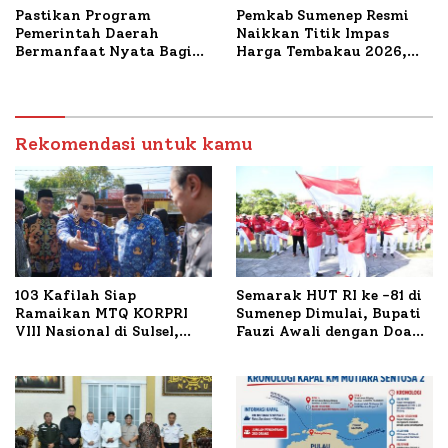
Pastikan Program
Pemkab Sumenep Resmi
Pemerintah Daerah
Naikkan Titik Impas
Bermanfaat Nyata Bagi
Harga Tembakau 2026,
Masyarakat, Bupati
Tembakau Sawah Naik
Sumenep Tinjau Langsung
Tertinggi 5,08 Persen
Budidaya Lele dan Ayam
Petelur di Desa Bataal
Timur
Rekomendasi untuk kamu
103 Kafilah Siap
Semarak HUT RI ke -81 di
Ramaikan MTQ KORPRI
Sumenep Dimulai, Bupati
VIII Nasional di Sulsel,
Fauzi Awali dengan Doa
1.024 Peserta Terdaftar
untuk Korban Kapal
Terbakar