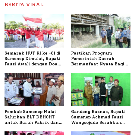
BERITA VIRAL
Semarak HUT RI ke -81 di
Pastikan Program
Sumenep Dimulai, Bupati
Pemerintah Daerah
Fauzi Awali dengan Doa
Bermanfaat Nyata Bagi
untuk Korban Kapal
Masyarakat, Bupati
Terbakar
Sumenep Tinjau Langsung
Budidaya Lele dan Ayam
Petelur di Desa Bataal
Timur
Pemkab Sumenep Mulai
Gandeng Baznas, Bupati
Salurkan BLT DBHCHT
Sumenep Achmad Fauzi
untuk Buruh Pabrik dan
Wongsojudo Serahkan
Tani Tembakau
Bantuan Bedah RTLH di
Dua Kecamatan