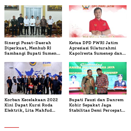
Ketua DPD PWRI Jatim
Sinergi Pusat-Daerah
Apresiasi Silaturahmi
Diperkuat, Menhub RI
Kapolresta Sumenep dan
Sambangi Bupati Sumenep
PWRI, Sebut Kemitraan
Bahas Penanganan KM
Ideal Polri-Pers
Mutiara Sentosa II
Korban Kecelakaan 2022
Bupati Fauzi dan Danrem
Kini Dapat Kursi Roda
Kohir Sepakat Jaga
Elektrik, Lita Mahfud
Stabilitas Demi Percepat
Arifin Komitmen
Pembangunan Sumenep
Dampingi Pengobatan
Nabil