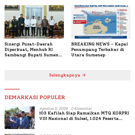
1.024 Peserta Terdaftar
untuk Korban Kapal
Terbakar
Sinergi Pusat-Daerah
BREAKING NEWS – Kapal
Diperkuat, Menhub RI
Penumpang Terbakar di
Sambangi Bupati Sumenep
Utara Sumenep
Bahas Penanganan KM
Mutiara Sentosa II
Selengkapnya
DEMARKASI POPULER
Agustus 5, 2026
0 Komentar
103 Kafilah Siap Ramaikan MTQ KORPRI
VIII Nasional di Sulsel, 1.024 Peserta
Terdaftar