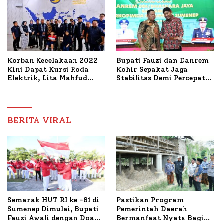
Mutiara Sentosa II
Korban Kecelakaan 2022
Bupati Fauzi dan Danrem
Kini Dapat Kursi Roda
Kohir Sepakat Jaga
Elektrik, Lita Mahfud
Stabilitas Demi Percepat
Arifin Komitmen
Pembangunan Sumenep
Dampingi Pengobatan
Nabil
BERITA VIRAL
Semarak HUT RI ke -81 di
Pastikan Program
Sumenep Dimulai, Bupati
Pemerintah Daerah
Fauzi Awali dengan Doa
Bermanfaat Nyata Bagi