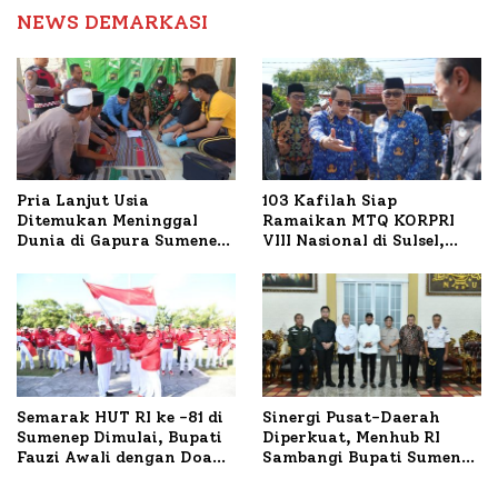
NEWS DEMARKASI
Pria Lanjut Usia
103 Kafilah Siap
Ditemukan Meninggal
Ramaikan MTQ KORPRI
Dunia di Gapura Sumenep,
VIII Nasional di Sulsel,
Polresta Lakukan Olah
1.024 Peserta Terdaftar
TKP
Semarak HUT RI ke -81 di
Sinergi Pusat-Daerah
Sumenep Dimulai, Bupati
Diperkuat, Menhub RI
Fauzi Awali dengan Doa
Sambangi Bupati Sumenep
untuk Korban Kapal
Bahas Penanganan KM
Terbakar
Mutiara Sentosa II