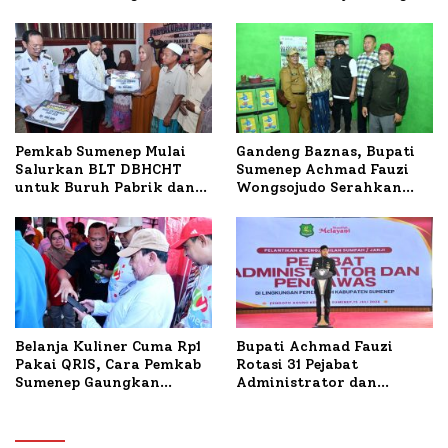
untuk Korban Kapal
Masyarakat, Bupati
Terbakar
Sumenep Tinjau Langsung
Budidaya Lele dan Ayam
Petelur di Desa Bataal
Timur
Pemkab Sumenep Mulai
Gandeng Baznas, Bupati
Salurkan BLT DBHCHT
Sumenep Achmad Fauzi
untuk Buruh Pabrik dan
Wongsojudo Serahkan
Tani Tembakau
Bantuan Bedah RTLH di
Dua Kecamatan
Belanja Kuliner Cuma Rp1
Bupati Achmad Fauzi
Pakai QRIS, Cara Pemkab
Rotasi 31 Pejabat
Sumenep Gaungkan
Administrator dan
Transaksi Digital
Pengawas, Tekankan
Pelayanan dan Reformasi
Birokrasi