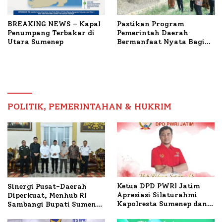
BREAKING NEWS – Kapal
Pastikan Program
Penumpang Terbakar di
Pemerintah Daerah
Utara Sumenep
Bermanfaat Nyata Bagi
Masyarakat, Bupati
Sumenep Tinjau Langsung
Budidaya Lele dan Ayam
Petelur di Desa Bataal
Timur
POLITIK, PEMERINTAHAN & HUKRIM
Ketua DPD PWRI Jatim
Sinergi Pusat-Daerah
Apresiasi Silaturahmi
Diperkuat, Menhub RI
Kapolresta Sumenep dan
Sambangi Bupati Sumenep
PWRI, Sebut Kemitraan
Bahas Penanganan KM
Ideal Polri-Pers