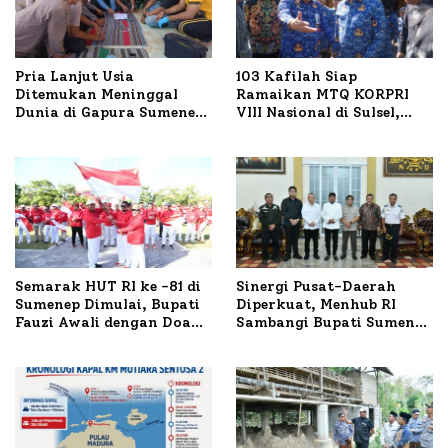
Pria Lanjut Usia
103 Kafilah Siap
Ditemukan Meninggal
Ramaikan MTQ KORPRI
Dunia di Gapura Sumenep,
VIII Nasional di Sulsel,
Polresta Lakukan Olah
1.024 Peserta Terdaftar
TKP
Semarak HUT RI ke -81 di
Sinergi Pusat-Daerah
Sumenep Dimulai, Bupati
Diperkuat, Menhub RI
Fauzi Awali dengan Doa
Sambangi Bupati Sumenep
untuk Korban Kapal
Bahas Penanganan KM
Terbakar
Mutiara Sentosa II