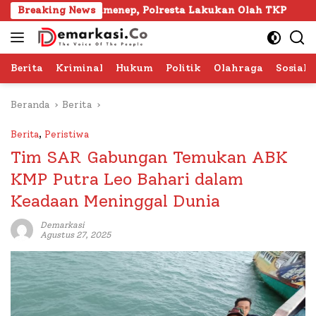
Langsung
ura Sumenep, Polresta Lakukan Olah TKP
Breaking News
103 Kafila
ke
konten
Berita
Kriminal
Hukum
Politik
Olahraga
Sosial 
Beranda
Berita
Berita
,
Peristiwa
Tim SAR Gabungan Temukan ABK
KMP Putra Leo Bahari dalam
Keadaan Meninggal Dunia
Demarkasi
Agustus 27, 2025