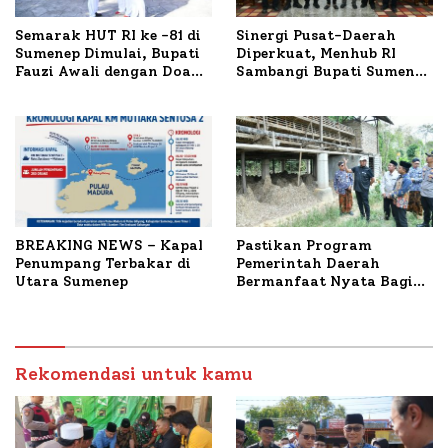
Semarak HUT RI ke -81 di
Sinergi Pusat-Daerah
Sumenep Dimulai, Bupati
Diperkuat, Menhub RI
Fauzi Awali dengan Doa
Sambangi Bupati Sumenep
untuk Korban Kapal
Bahas Penanganan KM
Terbakar
Mutiara Sentosa II
BREAKING NEWS – Kapal
Pastikan Program
Penumpang Terbakar di
Pemerintah Daerah
Utara Sumenep
Bermanfaat Nyata Bagi
Masyarakat, Bupati
Sumenep Tinjau Langsung
Budidaya Lele dan Ayam
Petelur di Desa Bataal
Rekomendasi untuk kamu
Timur