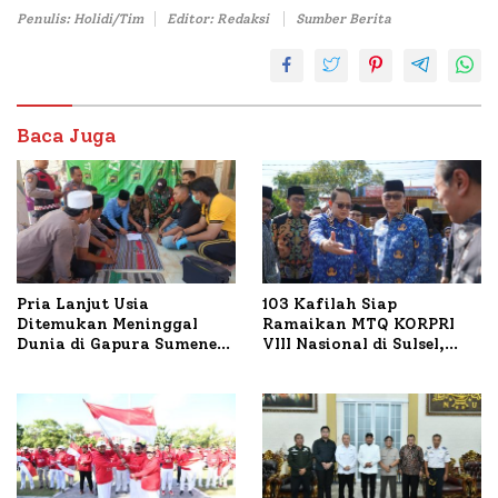
Penulis: Holidi/Tim
Editor: Redaksi
Sumber Berita
Baca Juga
Pria Lanjut Usia
103 Kafilah Siap
Ditemukan Meninggal
Ramaikan MTQ KORPRI
Dunia di Gapura Sumenep,
VIII Nasional di Sulsel,
Polresta Lakukan Olah
1.024 Peserta Terdaftar
TKP