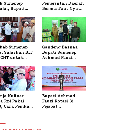
 di Sumenep
Pemerintah Daerah
ulai, Bupati
Bermanfaat Nyata
zi Awali dengan
Bagi Masyarakat,
 untuk Korban
Bupati Sumenep
al Terbakar
Tinjau Langsung
Budidaya Lele dan
Ayam Petelur di
Desa Bataal Timur
kab Sumenep
Gandeng Baznas,
ai Salurkan BLT
Bupati Sumenep
CHT untuk
Achmad Fauzi
uh Pabrik dan
Wongsojudo
i Tembakau
Serahkan Bantuan
Bedah RTLH di Dua
Kecamatan
nja Kuliner
Bupati Achmad
a Rp1 Pakai
Fauzi Rotasi 31
S, Cara Pemkab
Pejabat
enep Gaungkan
Administrator dan
saksi Digital
Pengawas,
Tekankan
Pelayanan dan