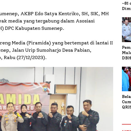
-81
Dim
umenep, AKBP Edo Satya Kentriko, SH, SIK, MH
Fau
Doa
wak media yang tergabung dalam Asosiasi
Kap
I) DPC Kabupaten Sumenep.
reng Media (Piramida) yang bertempat di lantai II
Pem
nep, Jalan Urip Sumoharjo Desa Pabian,
Mul
 Rabu (27/12/2023).
DBH
Bur
Tan
Bela
Cum
QRI
Sum
Tran