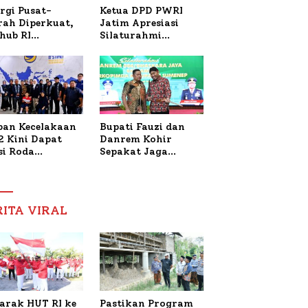
Ketua DPD PWRI
rgi Pusat-
Jatim Apresiasi
rah Diperkuat,
Silaturahmi
hub RI
Kapolresta Sumenep
bangi Bupati
dan PWRI, Sebut
enep Bahas
Kemitraan Ideal
anganan KM
Polri-Pers
ara Sentosa II
ban Kecelakaan
Bupati Fauzi dan
2 Kini Dapat
Danrem Kohir
si Roda
Sepakat Jaga
trik, Lita
Stabilitas Demi
fud Arifin
Percepat
itmen
Pembangunan
pingi
Sumenep
RITA VIRAL
gobatan Nabil
arak HUT RI ke
Pastikan Program