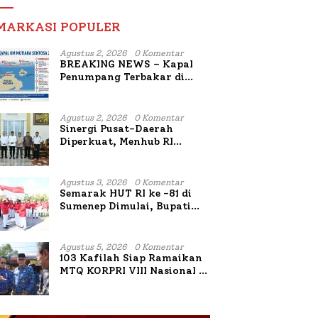
MARKASI POPULER
Agustus 2, 2026
0 Komentar
BREAKING NEWS – Kapal
Penumpang Terbakar di
Utara Sumenep
Agustus 2, 2026
0 Komentar
Sinergi Pusat-Daerah
Diperkuat, Menhub RI
Sambangi Bupati Sumenep
Bahas Penanganan KM
Mutiara Sentosa II
Agustus 3, 2026
0 Komentar
Semarak HUT RI ke -81 di
Sumenep Dimulai, Bupati
Fauzi Awali dengan Doa
untuk Korban Kapal
Terbakar
Agustus 5, 2026
0 Komentar
103 Kafilah Siap Ramaikan
MTQ KORPRI VIII Nasional di
Sulsel, 1.024 Peserta
Terdaftar