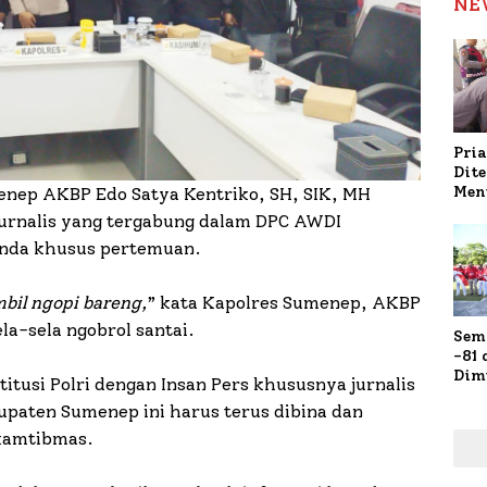
NE
Pria
Dit
Men
enep AKBP Edo Satya Kentriko, SH, SIK, MH
Gap
urnalis yang tergabung dalam DPC AWDI
Pol
enda khusus pertemuan.
Ola
mbil ngopi bareng,
” kata Kapolres Sumenep, AKBP
la-sela ngobrol santai.
Sem
-81
Dim
tusi Polri dengan Insan Pers khususnya jurnalis
Fau
paten Sumenep ini harus terus dibina dan
Doa
Kap
 kamtibmas.