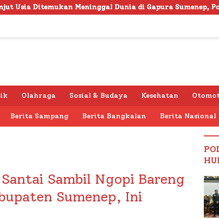
al Dunia di Gapura Sumenep, Polresta Lakukan Olah TKP
tik
Olahraga
Sosial & Budaya
Kesehatan
Otomot
Berita Sampang
Berita Bangkalan
Berita Nasional
PO
HU
 Santai Sambil Ngopi Bareng
upaten Sumenep, Ini