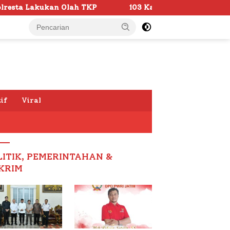
103 Kafilah Siap Ramaikan MTQ KORPRI VIII Nasional di 
if
Viral
LITIK, PEMERINTAHAN &
KRIM