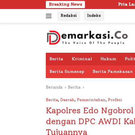
Langsung
Breaking News
Pria Lanjut Usia Ditemukan Meningg
ke
Redaksi
Indeks
konten
Berita
Kriminal
Hukum
Poli
Berita Sumenep
Berita Pamekasan
Beranda
Berita
Berita
,
Daerah
,
Pemerintahan
,
Profesi
Kapolres Edo Ngobrol
dengan DPC AWDI Kab
Tujuannya