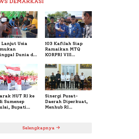
WS DEMARKASI
Reformasi Birokrasi
 Lanjut Usia
103 Kafilah Siap
emukan
Ramaikan MTQ
inggal Dunia di
KORPRI VIII
ura Sumenep,
Nasional di Sulsel,
resta Lakukan
1.024 Peserta
h TKP
Terdaftar
arak HUT RI ke
Sinergi Pusat-
 di Sumenep
Daerah Diperkuat,
ulai, Bupati
Menhub RI
zi Awali dengan
Sambangi Bupati
 untuk Korban
Sumenep Bahas
al Terbakar
Penanganan KM
Selengkapnya
Mutiara Sentosa II