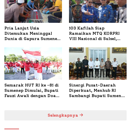
Pria Lanjut Usia
103 Kafilah Siap
Ditemukan Meninggal
Ramaikan MTQ KORPRI
Dunia di Gapura Sumenep,
VIII Nasional di Sulsel,
Polresta Lakukan Olah
1.024 Peserta Terdaftar
TKP
Semarak HUT RI ke -81 di
Sinergi Pusat-Daerah
Sumenep Dimulai, Bupati
Diperkuat, Menhub RI
Fauzi Awali dengan Doa
Sambangi Bupati Sumenep
untuk Korban Kapal
Bahas Penanganan KM
Terbakar
Mutiara Sentosa II
Selengkapnya