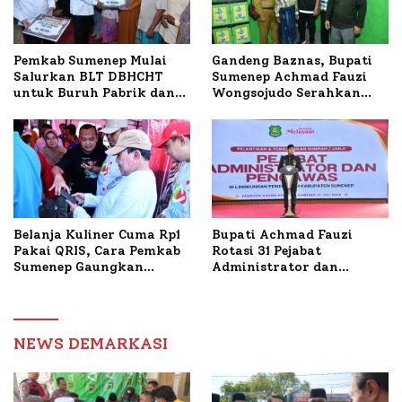
Pemkab Sumenep Mulai
Gandeng Baznas, Bupati
Salurkan BLT DBHCHT
Sumenep Achmad Fauzi
untuk Buruh Pabrik dan
Wongsojudo Serahkan
Tani Tembakau
Bantuan Bedah RTLH di
Dua Kecamatan
Belanja Kuliner Cuma Rp1
Bupati Achmad Fauzi
Pakai QRIS, Cara Pemkab
Rotasi 31 Pejabat
Sumenep Gaungkan
Administrator dan
Transaksi Digital
Pengawas, Tekankan
Pelayanan dan Reformasi
Birokrasi
NEWS DEMARKASI