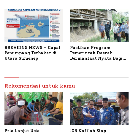
untuk Korban Kapal
Bahas Penanganan KM
Terbakar
Mutiara Sentosa II
BREAKING NEWS – Kapal
Pastikan Program
Penumpang Terbakar di
Pemerintah Daerah
Utara Sumenep
Bermanfaat Nyata Bagi
Masyarakat, Bupati
Sumenep Tinjau Langsung
Budidaya Lele dan Ayam
Petelur di Desa Bataal
Rekomendasi untuk kamu
Timur
Pria Lanjut Usia
103 Kafilah Siap