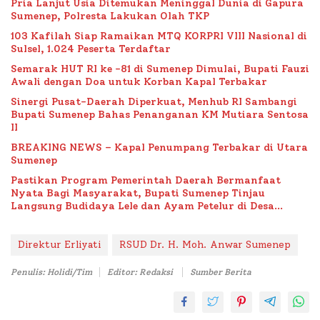
Pria Lanjut Usia Ditemukan Meninggal Dunia di Gapura
Sumenep, Polresta Lakukan Olah TKP
103 Kafilah Siap Ramaikan MTQ KORPRI VIII Nasional di
Sulsel, 1.024 Peserta Terdaftar
Semarak HUT RI ke -81 di Sumenep Dimulai, Bupati Fauzi
Awali dengan Doa untuk Korban Kapal Terbakar
Sinergi Pusat-Daerah Diperkuat, Menhub RI Sambangi
Bupati Sumenep Bahas Penanganan KM Mutiara Sentosa
II
BREAKING NEWS – Kapal Penumpang Terbakar di Utara
Sumenep
Pastikan Program Pemerintah Daerah Bermanfaat
Nyata Bagi Masyarakat, Bupati Sumenep Tinjau
Langsung Budidaya Lele dan Ayam Petelur di Desa
Bataal Timur
Direktur Erliyati
RSUD Dr. H. Moh. Anwar Sumenep
Penulis: Holidi/Tim
Editor: Redaksi
Sumber Berita