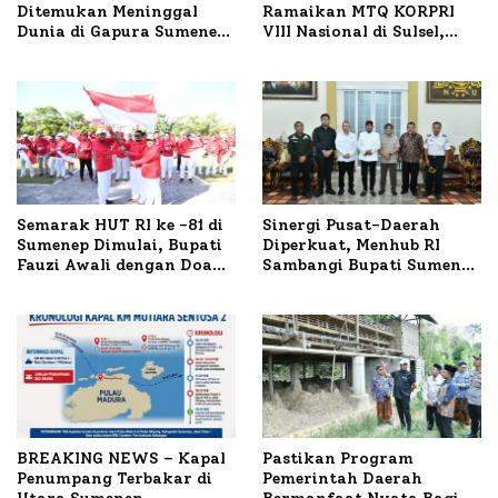
Ditemukan Meninggal
Ramaikan MTQ KORPRI
Dunia di Gapura Sumenep,
VIII Nasional di Sulsel,
Polresta Lakukan Olah
1.024 Peserta Terdaftar
TKP
Semarak HUT RI ke -81 di
Sinergi Pusat-Daerah
Sumenep Dimulai, Bupati
Diperkuat, Menhub RI
Fauzi Awali dengan Doa
Sambangi Bupati Sumenep
untuk Korban Kapal
Bahas Penanganan KM
Terbakar
Mutiara Sentosa II
BREAKING NEWS – Kapal
Pastikan Program
Penumpang Terbakar di
Pemerintah Daerah