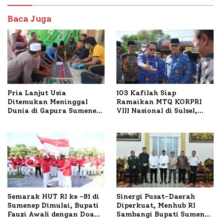
Baca Juga
Pria Lanjut Usia
103 Kafilah Siap
Ditemukan Meninggal
Ramaikan MTQ KORPRI
Dunia di Gapura Sumenep,
VIII Nasional di Sulsel,
Polresta Lakukan Olah
1.024 Peserta Terdaftar
TKP
Semarak HUT RI ke -81 di
Sinergi Pusat-Daerah
Sumenep Dimulai, Bupati
Diperkuat, Menhub RI
Fauzi Awali dengan Doa
Sambangi Bupati Sumenep