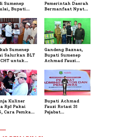
 di Sumenep
Pemerintah Daerah
ulai, Bupati
Bermanfaat Nyata
zi Awali dengan
Bagi Masyarakat,
 untuk Korban
Bupati Sumenep
al Terbakar
Tinjau Langsung
Budidaya Lele dan
Ayam Petelur di
Desa Bataal Timur
kab Sumenep
Gandeng Baznas,
ai Salurkan BLT
Bupati Sumenep
CHT untuk
Achmad Fauzi
uh Pabrik dan
Wongsojudo
i Tembakau
Serahkan Bantuan
Bedah RTLH di Dua
Kecamatan
nja Kuliner
Bupati Achmad
a Rp1 Pakai
Fauzi Rotasi 31
S, Cara Pemkab
Pejabat
enep Gaungkan
Administrator dan
saksi Digital
Pengawas,
Tekankan
Pelayanan dan