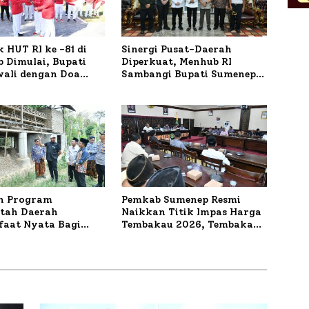
 HUT RI ke -81 di
Sinergi Pusat-Daerah
 Dimulai, Bupati
Diperkuat, Menhub RI
wali dengan Doa
Sambangi Bupati Sumenep
orban Kapal
Bahas Penanganan KM
r
Mutiara Sentosa II
n Program
Pemkab Sumenep Resmi
tah Daerah
Naikkan Titik Impas Harga
aat Nyata Bagi
Tembakau 2026, Tembakau
kat, Bupati
Sawah Naik Tertinggi 5,08
 Tinjau Langsung
Persen
a Lele dan Ayam
 di Desa Bataal Timur