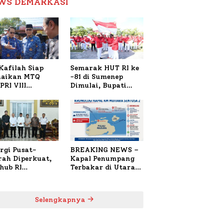
WS DEMARKASI
Reformasi Birokrasi
Kafilah Siap
Semarak HUT RI ke
aikan MTQ
-81 di Sumenep
PRI VIII
Dimulai, Bupati
onal di Sulsel,
Fauzi Awali dengan
4 Peserta
Doa untuk Korban
daftar
Kapal Terbakar
rgi Pusat-
BREAKING NEWS –
rah Diperkuat,
Kapal Penumpang
hub RI
Terbakar di Utara
bangi Bupati
Sumenep
enep Bahas
anganan KM
Selengkapnya
ara Sentosa II