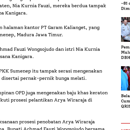
-81
ten, Nia Kurnia Fauzi, mereka berdua tampak
Dim
a Kanigara.
Fau
Doa
Kap
an halaman kantor PT Garam Kalianget, yang
umenep, Madura Jawa Timur.
Pem
hmad Fauzi Wongsojudo dan istri Nia Kurnia
Mul
usana Kanigara.
DBH
Bur
Tan
 PKK Sumenep itu tampak serasi mengenakan
disertai pernak-pernik bunga melati.
pimpinan OPD juga mengenakan baju khas keraton
Bela
ti prosesi pelantikan Arya Wiraraja di
Cum
QRI
Sum
Tran
ksanaan prosesi penobatan Arya Wiraraja
ma, Bupati Achmad Fauzi Wongsojudo bersama