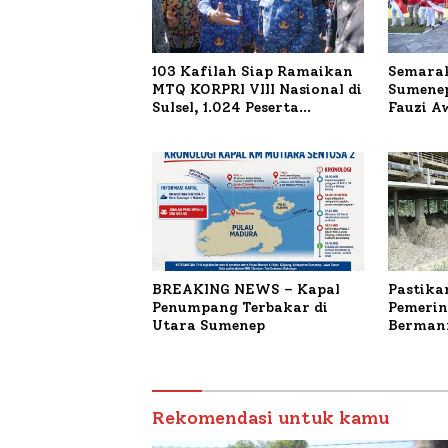
103 Kafilah Siap Ramaikan
Semarak
MTQ KORPRI VIII Nasional di
Sumenep
Sulsel, 1.024 Peserta
Fauzi A
Terdaftar
untuk K
Terbaka
BREAKING NEWS – Kapal
Pastika
Penumpang Terbakar di
Pemerin
Utara Sumenep
Bermanf
Masyara
Sumenep
Budiday
Petelur
Rekomendasi untuk kamu