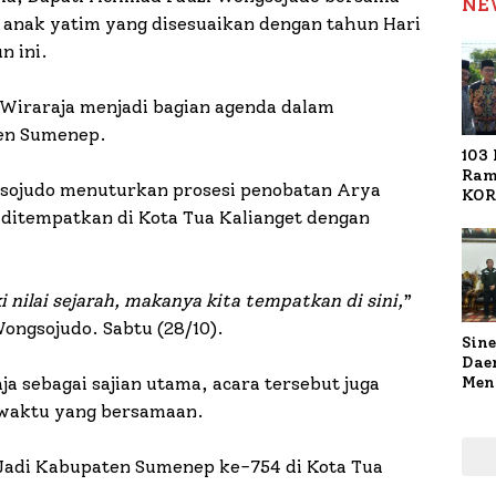
NE
 anak yatim yang disesuaikan dengan tahun Hari
n ini.
 Wiraraja menjadi bagian agenda dalam
ten Sumenep.
103 
Ram
sojudo menuturkan prosesi penobatan Arya
KOR
Nasi
 ditempatkan di Kota Tua Kalianget dengan
1.02
Ter
 nilai sejarah, makanya kita tempatkan di sini,
”
ngsojudo. Sabtu (28/10).
Sine
Dae
Men
a sebagai sajian utama, acara tersebut juga
Sam
i waktu yang bersamaan.
Sum
Pen
Muti
i Jadi Kabupaten Sumenep ke-754 di Kota Tua