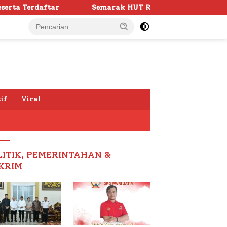
Semarak HUT RI ke -81 di Sumenep Dimulai, Bupati Fauzi Aw
if
Viral
LITIK, PEMERINTAHAN &
KRIM