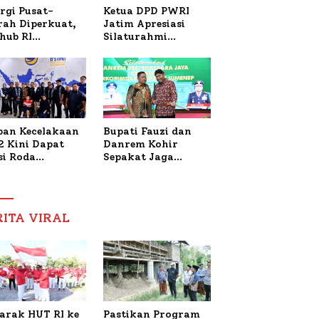
Ketua DPD PWRI
rgi Pusat-
Jatim Apresiasi
rah Diperkuat,
Silaturahmi
hub RI
Kapolresta Sumenep
bangi Bupati
dan PWRI, Sebut
enep Bahas
Kemitraan Ideal
anganan KM
Polri-Pers
ara Sentosa II
ban Kecelakaan
Bupati Fauzi dan
2 Kini Dapat
Danrem Kohir
si Roda
Sepakat Jaga
trik, Lita
Stabilitas Demi
fud Arifin
Percepat
itmen
Pembangunan
pingi
Sumenep
RITA VIRAL
gobatan Nabil
arak HUT RI ke
Pastikan Program