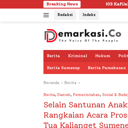
Langsung
Breaking News
103 Kafilah Siap Ramaikan MTQ KORPR
ke
Redaksi
Indeks
konten
Berita
Kriminal
Hukum
Poli
Berita Sumenep
Berita Pamekasan
Beranda
Berita
Berita
,
Daerah
,
Pemerintahan
,
Sosial & Buda
Selain Santunan Anak
Rangkaian Acara Prose
Tua Kalianget Sumen