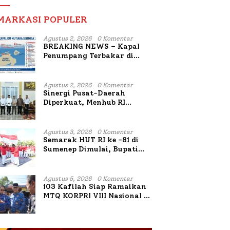
MARKASI POPULER
Agustus 2, 2026
0 Komentar
BREAKING NEWS – Kapal
Penumpang Terbakar di
Utara Sumenep
Agustus 2, 2026
0 Komentar
Sinergi Pusat-Daerah
Diperkuat, Menhub RI
Sambangi Bupati Sumenep
Bahas Penanganan KM
Mutiara Sentosa II
Agustus 3, 2026
0 Komentar
Semarak HUT RI ke -81 di
Sumenep Dimulai, Bupati
Fauzi Awali dengan Doa
untuk Korban Kapal
Terbakar
Agustus 5, 2026
0 Komentar
103 Kafilah Siap Ramaikan
MTQ KORPRI VIII Nasional di
Sulsel, 1.024 Peserta
Terdaftar