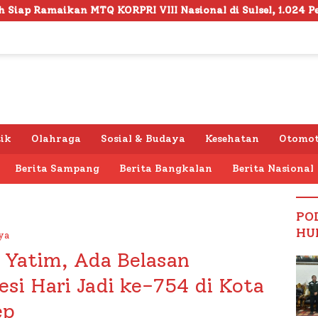
I VIII Nasional di Sulsel, 1.024 Peserta Terdaftar
tik
Olahraga
Sosial & Budaya
Kesehatan
Otomot
Berita Sampang
Berita Bangkalan
Berita Nasional
PO
HU
ya
 Yatim, Ada Belasan
si Hari Jadi ke-754 di Kota
ep