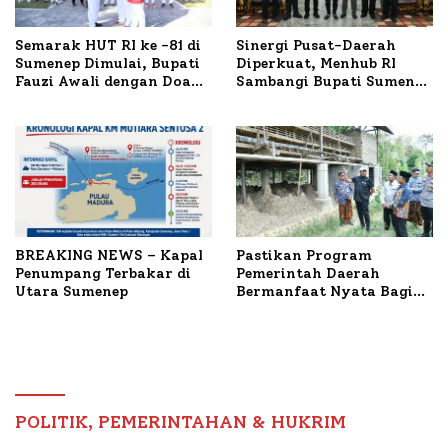
Semarak HUT RI ke -81 di
Sinergi Pusat-Daerah
Sumenep Dimulai, Bupati
Diperkuat, Menhub RI
Fauzi Awali dengan Doa
Sambangi Bupati Sumenep
untuk Korban Kapal
Bahas Penanganan KM
Terbakar
Mutiara Sentosa II
BREAKING NEWS – Kapal
Pastikan Program
Penumpang Terbakar di
Pemerintah Daerah
Utara Sumenep
Bermanfaat Nyata Bagi
Masyarakat, Bupati
Sumenep Tinjau Langsung
Budidaya Lele dan Ayam
Petelur di Desa Bataal
Timur
POLITIK, PEMERINTAHAN & HUKRIM