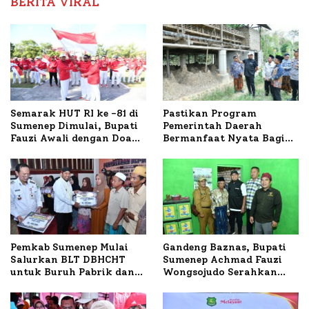
BERITA VIRAL
Semarak HUT RI ke -81 di
Pastikan Program
Sumenep Dimulai, Bupati
Pemerintah Daerah
Fauzi Awali dengan Doa
Bermanfaat Nyata Bagi
untuk Korban Kapal
Masyarakat, Bupati
Terbakar
Sumenep Tinjau Langsung
Budidaya Lele dan Ayam
Petelur di Desa Bataal
Timur
Pemkab Sumenep Mulai
Gandeng Baznas, Bupati
Salurkan BLT DBHCHT
Sumenep Achmad Fauzi
untuk Buruh Pabrik dan
Wongsojudo Serahkan
Tani Tembakau
Bantuan Bedah RTLH di
Dua Kecamatan