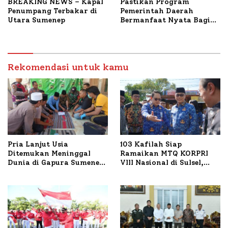
BREAKING NEWS – Kapal
Pastikan Program
Penumpang Terbakar di
Pemerintah Daerah
Utara Sumenep
Bermanfaat Nyata Bagi
Masyarakat, Bupati
Sumenep Tinjau Langsung
Budidaya Lele dan Ayam
Petelur di Desa Bataal
Rekomendasi untuk kamu
Timur
Pria Lanjut Usia
103 Kafilah Siap
Ditemukan Meninggal
Ramaikan MTQ KORPRI
Dunia di Gapura Sumenep,
VIII Nasional di Sulsel,
Polresta Lakukan Olah
1.024 Peserta Terdaftar
TKP