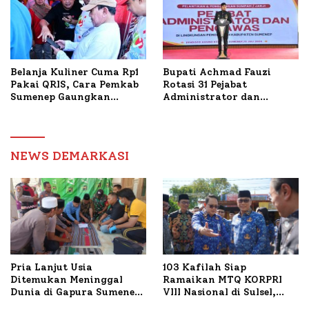
Belanja Kuliner Cuma Rp1
Bupati Achmad Fauzi
Pakai QRIS, Cara Pemkab
Rotasi 31 Pejabat
Sumenep Gaungkan
Administrator dan
Transaksi Digital
Pengawas, Tekankan
Pelayanan dan Reformasi
Birokrasi
NEWS DEMARKASI
Pria Lanjut Usia
103 Kafilah Siap
Ditemukan Meninggal
Ramaikan MTQ KORPRI
Dunia di Gapura Sumenep,
VIII Nasional di Sulsel,
Polresta Lakukan Olah
1.024 Peserta Terdaftar