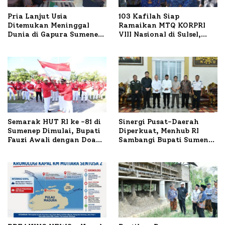
Pria Lanjut Usia
103 Kafilah Siap
Ditemukan Meninggal
Ramaikan MTQ KORPRI
Dunia di Gapura Sumenep,
VIII Nasional di Sulsel,
Polresta Lakukan Olah
1.024 Peserta Terdaftar
TKP
Semarak HUT RI ke -81 di
Sinergi Pusat-Daerah
Sumenep Dimulai, Bupati
Diperkuat, Menhub RI
Fauzi Awali dengan Doa
Sambangi Bupati Sumenep
untuk Korban Kapal
Bahas Penanganan KM
Terbakar
Mutiara Sentosa II