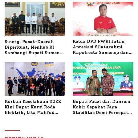
Ketua DPD PWRI Jatim
Sinergi Pusat-Daerah
Apresiasi Silaturahmi
Diperkuat, Menhub RI
Kapolresta Sumenep dan
Sambangi Bupati Sumenep
PWRI, Sebut Kemitraan
Bahas Penanganan KM
Ideal Polri-Pers
Mutiara Sentosa II
Korban Kecelakaan 2022
Bupati Fauzi dan Danrem
Kini Dapat Kursi Roda
Kohir Sepakat Jaga
Elektrik, Lita Mahfud
Stabilitas Demi Percepat
Arifin Komitmen
Pembangunan Sumenep
Dampingi Pengobatan
Nabil