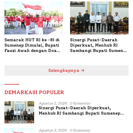
TKP
Semarak HUT RI ke -81 di
Sinergi Pusat-Daerah
Sumenep Dimulai, Bupati
Diperkuat, Menhub RI
Fauzi Awali dengan Doa
Sambangi Bupati Sumenep
untuk Korban Kapal
Bahas Penanganan KM
Terbakar
Mutiara Sentosa II
Selengkapnya
DEMARKASI POPULER
Agustus 2, 2026
0 Komentar
Sinergi Pusat-Daerah Diperkuat,
Menhub RI Sambangi Bupati Sumenep
Bahas Penanganan KM Mutiara Sentosa
II
Agustus 3, 2026
0 Komentar