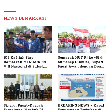
Transaksi Digital
Pengawas, Tekankan
Pelayanan dan Reformasi
Birokrasi
NEWS DEMARKASI
103 Kafilah Siap
Semarak HUT RI ke -81 di
Ramaikan MTQ KORPRI
Sumenep Dimulai, Bupati
VIII Nasional di Sulsel,
Fauzi Awali dengan Doa
1.024 Peserta Terdaftar
untuk Korban Kapal
Terbakar
Sinergi Pusat-Daerah
BREAKING NEWS – Kapal
Diperkuat, Menhub RI
Penumpang Terbakar di