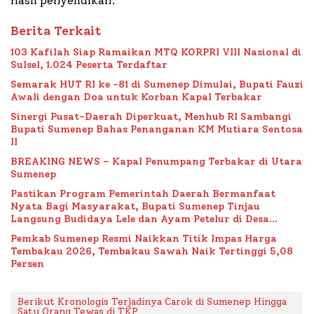
hasil penyelidikan.
Berita Terkait
103 Kafilah Siap Ramaikan MTQ KORPRI VIII Nasional di
Sulsel, 1.024 Peserta Terdaftar
Semarak HUT RI ke -81 di Sumenep Dimulai, Bupati Fauzi
Awali dengan Doa untuk Korban Kapal Terbakar
Sinergi Pusat-Daerah Diperkuat, Menhub RI Sambangi
Bupati Sumenep Bahas Penanganan KM Mutiara Sentosa
II
BREAKING NEWS – Kapal Penumpang Terbakar di Utara
Sumenep
Pastikan Program Pemerintah Daerah Bermanfaat
Nyata Bagi Masyarakat, Bupati Sumenep Tinjau
Langsung Budidaya Lele dan Ayam Petelur di Desa
Bataal Timur
Pemkab Sumenep Resmi Naikkan Titik Impas Harga
Tembakau 2026, Tembakau Sawah Naik Tertinggi 5,08
Persen
Berikut Kronologis Terjadinya Carok di Sumenep Hingga
Satu Orang Tewas di TKP