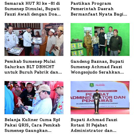
Semarak HUT RI ke -81 di
Pastikan Program
Sumenep Dimulai, Bupati
Pemerintah Daerah
Fauzi Awali dengan Doa
Bermanfaat Nyata Bagi
untuk Korban Kapal
Masyarakat, Bupati
Terbakar
Sumenep Tinjau Langsung
Budidaya Lele dan Ayam
Petelur di Desa Bataal
Timur
Pemkab Sumenep Mulai
Gandeng Baznas, Bupati
Salurkan BLT DBHCHT
Sumenep Achmad Fauzi
untuk Buruh Pabrik dan
Wongsojudo Serahkan
Tani Tembakau
Bantuan Bedah RTLH di
Dua Kecamatan
Belanja Kuliner Cuma Rp1
Bupati Achmad Fauzi
Pakai QRIS, Cara Pemkab
Rotasi 31 Pejabat
Sumenep Gaungkan
Administrator dan