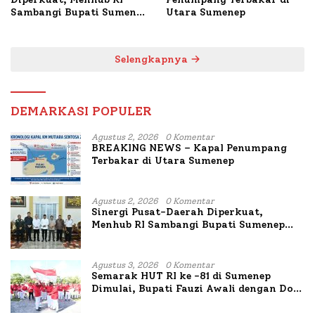
Sambangi Bupati Sumenep
Utara Sumenep
Bahas Penanganan KM
Mutiara Sentosa II
Selengkapnya
DEMARKASI POPULER
Agustus 2, 2026
0 Komentar
BREAKING NEWS – Kapal Penumpang
Terbakar di Utara Sumenep
Agustus 2, 2026
0 Komentar
Sinergi Pusat-Daerah Diperkuat,
Menhub RI Sambangi Bupati Sumenep
Bahas Penanganan KM Mutiara Sentosa
II
Agustus 3, 2026
0 Komentar
Semarak HUT RI ke -81 di Sumenep
Dimulai, Bupati Fauzi Awali dengan Doa
untuk Korban Kapal Terbakar