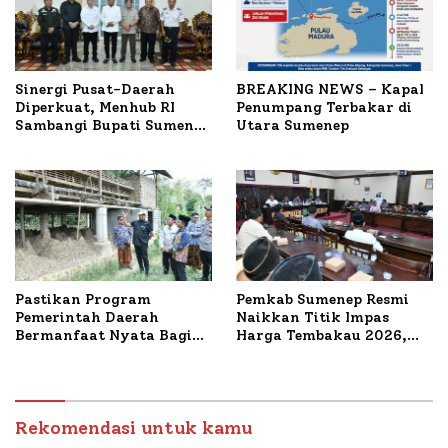
Sinergi Pusat-Daerah
BREAKING NEWS – Kapal
Diperkuat, Menhub RI
Penumpang Terbakar di
Sambangi Bupati Sumenep
Utara Sumenep
Bahas Penanganan KM
Mutiara Sentosa II
Pastikan Program
Pemkab Sumenep Resmi
Pemerintah Daerah
Naikkan Titik Impas
Bermanfaat Nyata Bagi
Harga Tembakau 2026,
Masyarakat, Bupati
Tembakau Sawah Naik
Sumenep Tinjau Langsung
Tertinggi 5,08 Persen
Budidaya Lele dan Ayam
Petelur di Desa Bataal
Timur
Rekomendasi untuk kamu