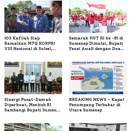
103 Kafilah Siap
Semarak HUT RI ke -81 di
Ramaikan MTQ KORPRI
Sumenep Dimulai, Bupati
VIII Nasional di Sulsel,
Fauzi Awali dengan Doa
1.024 Peserta Terdaftar
untuk Korban Kapal
Terbakar
Sinergi Pusat-Daerah
BREAKING NEWS – Kapal
Diperkuat, Menhub RI
Penumpang Terbakar di
Sambangi Bupati Sumenep
Utara Sumenep
Bahas Penanganan KM
Mutiara Sentosa II