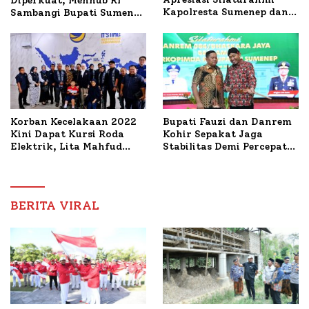
Diperkuat, Menhub RI
Kapolresta Sumenep dan
Sambangi Bupati Sumenep
PWRI, Sebut Kemitraan
Bahas Penanganan KM
Ideal Polri-Pers
Mutiara Sentosa II
Korban Kecelakaan 2022
Bupati Fauzi dan Danrem
Kini Dapat Kursi Roda
Kohir Sepakat Jaga
Elektrik, Lita Mahfud
Stabilitas Demi Percepat
Arifin Komitmen
Pembangunan Sumenep
Dampingi Pengobatan
Nabil
BERITA VIRAL