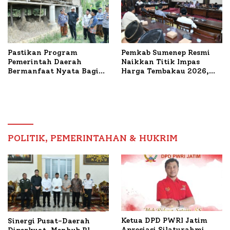
Pastikan Program
Pemkab Sumenep Resmi
Pemerintah Daerah
Naikkan Titik Impas
Bermanfaat Nyata Bagi
Harga Tembakau 2026,
Masyarakat, Bupati
Tembakau Sawah Naik
Sumenep Tinjau Langsung
Tertinggi 5,08 Persen
Budidaya Lele dan Ayam
Petelur di Desa Bataal
Timur
POLITIK, PEMERINTAHAN & HUKRIM
Ketua DPD PWRI Jatim
Sinergi Pusat-Daerah
Apresiasi Silaturahmi