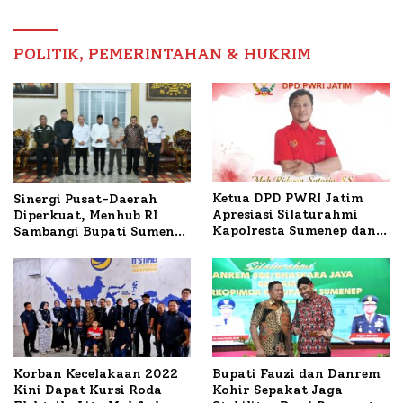
Petelur di Desa Bataal
Timur
POLITIK, PEMERINTAHAN & HUKRIM
Ketua DPD PWRI Jatim
Sinergi Pusat-Daerah
Apresiasi Silaturahmi
Diperkuat, Menhub RI
Kapolresta Sumenep dan
Sambangi Bupati Sumenep
PWRI, Sebut Kemitraan
Bahas Penanganan KM
Ideal Polri-Pers
Mutiara Sentosa II
Korban Kecelakaan 2022
Bupati Fauzi dan Danrem
Kini Dapat Kursi Roda
Kohir Sepakat Jaga