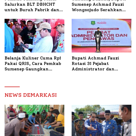
Salurkan BLT DBHCHT
Sumenep Achmad Fauzi
untuk Buruh Pabrik dan
Wongsojudo Serahkan
Tani Tembakau
Bantuan Bedah RTLH di
Dua Kecamatan
Belanja Kuliner Cuma Rp1
Bupati Achmad Fauzi
Pakai QRIS, Cara Pemkab
Rotasi 31 Pejabat
Sumenep Gaungkan
Administrator dan
Transaksi Digital
Pengawas, Tekankan
Pelayanan dan Reformasi
Birokrasi
NEWS DEMARKASI