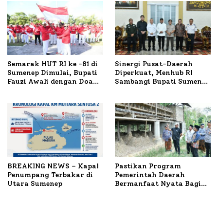
Semarak HUT RI ke -81 di
Sinergi Pusat-Daerah
Sumenep Dimulai, Bupati
Diperkuat, Menhub RI
Fauzi Awali dengan Doa
Sambangi Bupati Sumenep
untuk Korban Kapal
Bahas Penanganan KM
Terbakar
Mutiara Sentosa II
BREAKING NEWS – Kapal
Pastikan Program
Penumpang Terbakar di
Pemerintah Daerah
Utara Sumenep
Bermanfaat Nyata Bagi
Masyarakat, Bupati
Sumenep Tinjau Langsung
Budidaya Lele dan Ayam