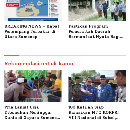
BREAKING NEWS – Kapal
Pastikan Program
Penumpang Terbakar di
Pemerintah Daerah
Utara Sumenep
Bermanfaat Nyata Bagi
Masyarakat, Bupati
Sumenep Tinjau Langsung
Budidaya Lele dan Ayam
Petelur di Desa Bataal
Rekomendasi untuk kamu
Timur
Pria Lanjut Usia
103 Kafilah Siap
Ditemukan Meninggal
Ramaikan MTQ KORPRI
Dunia di Gapura Sumenep,
VIII Nasional di Sulsel,
Polresta Lakukan Olah
1.024 Peserta Terdaftar
TKP