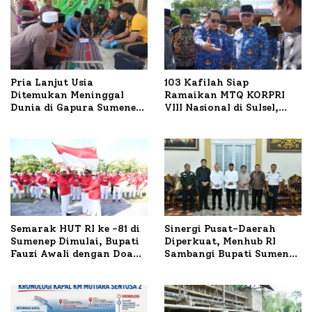
Pria Lanjut Usia
103 Kafilah Siap
Ditemukan Meninggal
Ramaikan MTQ KORPRI
Dunia di Gapura Sumenep,
VIII Nasional di Sulsel,
Polresta Lakukan Olah
1.024 Peserta Terdaftar
TKP
Semarak HUT RI ke -81 di
Sinergi Pusat-Daerah
Sumenep Dimulai, Bupati
Diperkuat, Menhub RI
Fauzi Awali dengan Doa
Sambangi Bupati Sumenep
untuk Korban Kapal
Bahas Penanganan KM
Terbakar
Mutiara Sentosa II