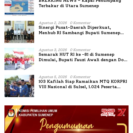
BREAKING NEWS – Kapal Penumpang
Terbakar di Utara Sumenep
Agustus 2, 2026
0 Komentar
Sinergi Pusat-Daerah Diperkuat,
Menhub RI Sambangi Bupati Sumenep
Bahas Penanganan KM Mutiara Sentosa
II
Agustus 3, 2026
0 Komentar
Semarak HUT RI ke -81 di Sumenep
Dimulai, Bupati Fauzi Awali dengan Doa
untuk Korban Kapal Terbakar
Agustus 5, 2026
0 Komentar
103 Kafilah Siap Ramaikan MTQ KORPRI
VIII Nasional di Sulsel, 1.024 Peserta
Terdaftar