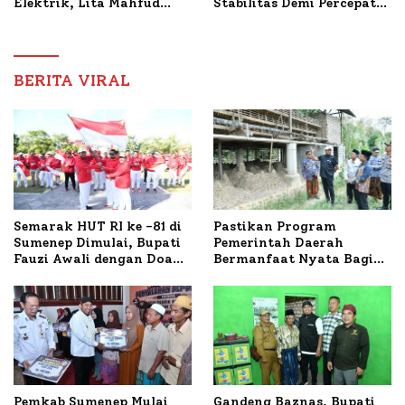
Elektrik, Lita Mahfud
Stabilitas Demi Percepat
Arifin Komitmen
Pembangunan Sumenep
Dampingi Pengobatan
Nabil
BERITA VIRAL
Semarak HUT RI ke -81 di
Pastikan Program
Sumenep Dimulai, Bupati
Pemerintah Daerah
Fauzi Awali dengan Doa
Bermanfaat Nyata Bagi
untuk Korban Kapal
Masyarakat, Bupati
Terbakar
Sumenep Tinjau Langsung
Budidaya Lele dan Ayam
Petelur di Desa Bataal
Timur
Pemkab Sumenep Mulai
Gandeng Baznas, Bupati