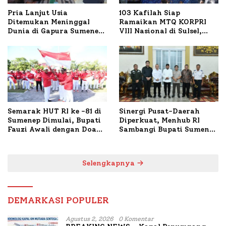
Pria Lanjut Usia
103 Kafilah Siap
Ditemukan Meninggal
Ramaikan MTQ KORPRI
Dunia di Gapura Sumenep,
VIII Nasional di Sulsel,
Polresta Lakukan Olah
1.024 Peserta Terdaftar
TKP
Semarak HUT RI ke -81 di
Sinergi Pusat-Daerah
Sumenep Dimulai, Bupati
Diperkuat, Menhub RI
Fauzi Awali dengan Doa
Sambangi Bupati Sumenep
untuk Korban Kapal
Bahas Penanganan KM
Terbakar
Mutiara Sentosa II
Selengkapnya
DEMARKASI POPULER
Agustus 2, 2026
0 Komentar