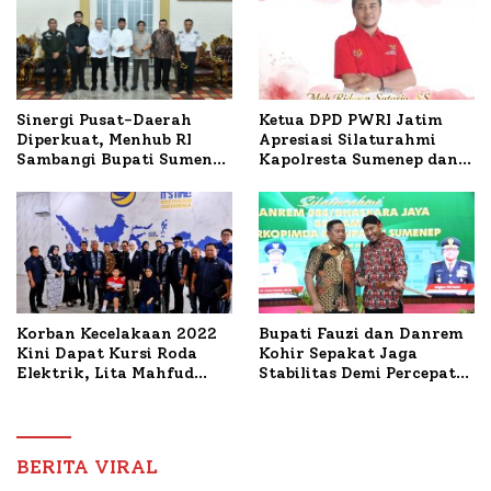
Ketua DPD PWRI Jatim
Sinergi Pusat-Daerah
Apresiasi Silaturahmi
Diperkuat, Menhub RI
Kapolresta Sumenep dan
Sambangi Bupati Sumenep
PWRI, Sebut Kemitraan
Bahas Penanganan KM
Ideal Polri-Pers
Mutiara Sentosa II
Korban Kecelakaan 2022
Bupati Fauzi dan Danrem
Kini Dapat Kursi Roda
Kohir Sepakat Jaga
Elektrik, Lita Mahfud
Stabilitas Demi Percepat
Arifin Komitmen
Pembangunan Sumenep
Dampingi Pengobatan
Nabil
BERITA VIRAL