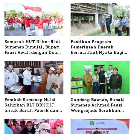
Semarak HUT RI ke -81 di
Pastikan Program
Sumenep Dimulai, Bupati
Pemerintah Daerah
Fauzi Awali dengan Doa
Bermanfaat Nyata Bagi
untuk Korban Kapal
Masyarakat, Bupati
Terbakar
Sumenep Tinjau Langsung
Budidaya Lele dan Ayam
Petelur di Desa Bataal
Timur
Pemkab Sumenep Mulai
Gandeng Baznas, Bupati
Salurkan BLT DBHCHT
Sumenep Achmad Fauzi
untuk Buruh Pabrik dan
Wongsojudo Serahkan
Tani Tembakau
Bantuan Bedah RTLH di
Dua Kecamatan