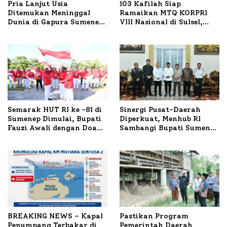
Pria Lanjut Usia
103 Kafilah Siap
Ditemukan Meninggal
Ramaikan MTQ KORPRI
Dunia di Gapura Sumenep,
VIII Nasional di Sulsel,
Polresta Lakukan Olah
1.024 Peserta Terdaftar
TKP
Semarak HUT RI ke -81 di
Sinergi Pusat-Daerah
Sumenep Dimulai, Bupati
Diperkuat, Menhub RI
Fauzi Awali dengan Doa
Sambangi Bupati Sumenep
untuk Korban Kapal
Bahas Penanganan KM
Terbakar
Mutiara Sentosa II
BREAKING NEWS – Kapal
Pastikan Program
Penumpang Terbakar di
Pemerintah Daerah