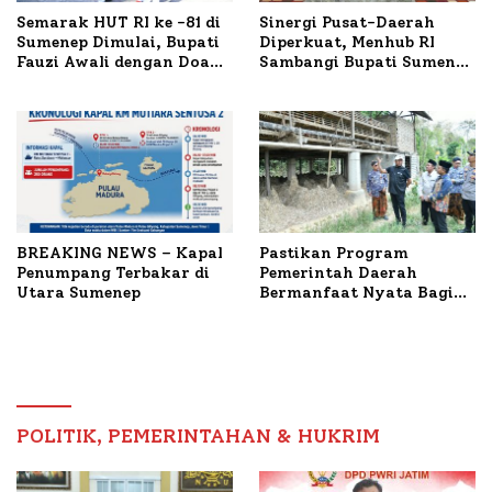
Semarak HUT RI ke -81 di
Sinergi Pusat-Daerah
Sumenep Dimulai, Bupati
Diperkuat, Menhub RI
Fauzi Awali dengan Doa
Sambangi Bupati Sumenep
untuk Korban Kapal
Bahas Penanganan KM
Terbakar
Mutiara Sentosa II
BREAKING NEWS – Kapal
Pastikan Program
Penumpang Terbakar di
Pemerintah Daerah
Utara Sumenep
Bermanfaat Nyata Bagi
Masyarakat, Bupati
Sumenep Tinjau Langsung
Budidaya Lele dan Ayam
Petelur di Desa Bataal
Timur
POLITIK, PEMERINTAHAN & HUKRIM