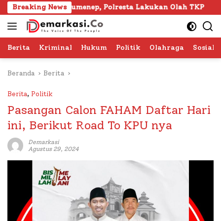
Langsung
apura Sumenep, Polresta Lakukan Olah TKP
Breaking News
103 Kafil
ke
konten
Berita
Kriminal
Hukum
Politik
Olahraga
Sosial 
Beranda
Berita
Berita
,
Politik
Pasangan Calon FAHAM Daftar Hari
ini, Berikut Road To KPU nya
Demarkasi
Agustus 29, 2024