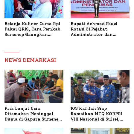
Belanja Kuliner Cuma Rp1
Bupati Achmad Fauzi
Pakai QRIS, Cara Pemkab
Rotasi 31 Pejabat
Sumenep Gaungkan
Administrator dan
Transaksi Digital
Pengawas, Tekankan
Pelayanan dan Reformasi
Birokrasi
NEWS DEMARKASI
Pria Lanjut Usia
103 Kafilah Siap
Ditemukan Meninggal
Ramaikan MTQ KORPRI
Dunia di Gapura Sumenep,
VIII Nasional di Sulsel,
Polresta Lakukan Olah
1.024 Peserta Terdaftar
TKP