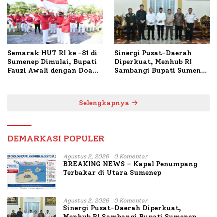
Semarak HUT RI ke -81 di
Sinergi Pusat-Daerah
Sumenep Dimulai, Bupati
Diperkuat, Menhub RI
Fauzi Awali dengan Doa
Sambangi Bupati Sumenep
untuk Korban Kapal
Bahas Penanganan KM
Terbakar
Mutiara Sentosa II
Selengkapnya
DEMARKASI POPULER
Agustus 2, 2026
0 Komentar
BREAKING NEWS – Kapal Penumpang
Terbakar di Utara Sumenep
Agustus 2, 2026
0 Komentar
Sinergi Pusat-Daerah Diperkuat,
Menhub RI Sambangi Bupati Sumenep