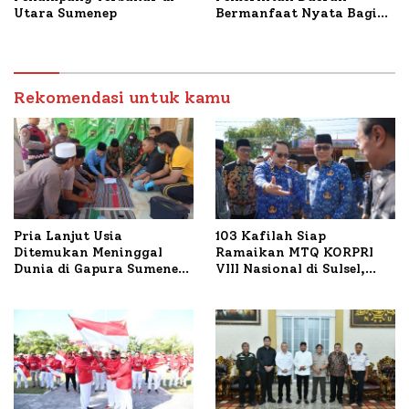
Utara Sumenep
Bermanfaat Nyata Bagi
Masyarakat, Bupati
Sumenep Tinjau Langsung
Budidaya Lele dan Ayam
Petelur di Desa Bataal
Rekomendasi untuk kamu
Timur
Pria Lanjut Usia
103 Kafilah Siap
Ditemukan Meninggal
Ramaikan MTQ KORPRI
Dunia di Gapura Sumenep,
VIII Nasional di Sulsel,
Polresta Lakukan Olah
1.024 Peserta Terdaftar
TKP