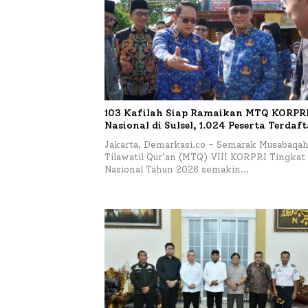
103 Kafilah Siap Ramaikan MTQ KORPRI 
Nasional di Sulsel, 1.024 Peserta Terdaf
Jakarta, Demarkasi.co – Semarak Musabaqa
Tilawatil Qur’an (MTQ) VIII KORPRI Tingkat
Nasional Tahun 2026 semakin…