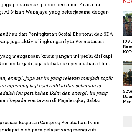
NE
, juga penanaman pohon bersama. Acara ini
gi Al Mizan Wanajaya yang bekerjasama dengan
mulihan dan Peningkatan Sosial Ekonomi dan SDA
yang juga aktivis lingkungan lyta Permatasari.
103 
Ram
KOR
ang mengancam krisis pangan ini perlu disikapi
Nasi
1.02
ino ini terjadi juga akibat dari perubahan iklim.
Ter
, energi, juga air ini yang relevan menjadi topik
gan ngomong lagi soal radikal dan sebagainya.
Sine
dalah isu perubahan iklim dan energi. Ini yang
Dae
aman kepada wartawan di Majalengka, Sabtu
Men
Sam
Sum
Pen
presiasi kegiatan Camping Perubahan Iklim
Muti
 didapat oleh para pelajar yang mengikuti