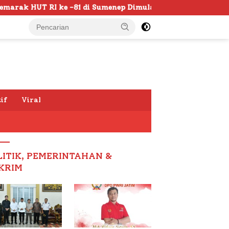
Sumenep Dimulai, Bupati Fauzi Awali dengan Doa untuk Korb
if
Viral
LITIK, PEMERINTAHAN &
KRIM