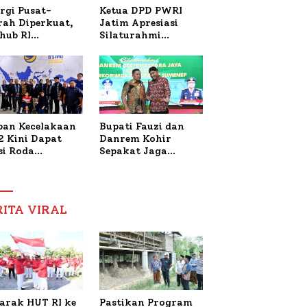
Ketua DPD PWRI
rgi Pusat-
Jatim Apresiasi
rah Diperkuat,
Silaturahmi
hub RI
Kapolresta Sumenep
bangi Bupati
dan PWRI, Sebut
enep Bahas
Kemitraan Ideal
anganan KM
Polri-Pers
ara Sentosa II
ban Kecelakaan
Bupati Fauzi dan
2 Kini Dapat
Danrem Kohir
si Roda
Sepakat Jaga
trik, Lita
Stabilitas Demi
fud Arifin
Percepat
itmen
Pembangunan
pingi
Sumenep
RITA VIRAL
gobatan Nabil
arak HUT RI ke
Pastikan Program