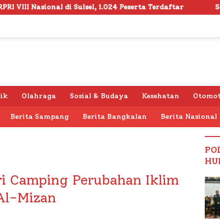
 1.024 Peserta Terdaftar
Semarak HUT RI ke -81 di 
tik
Olahraga
Sosial & Budaya
Kesehatan
Otomot
Berita Sampang
Berita Bangkalan
Berita Nasional
PO
HU
i Camping Perubahan Iklim
 Al-Mizan