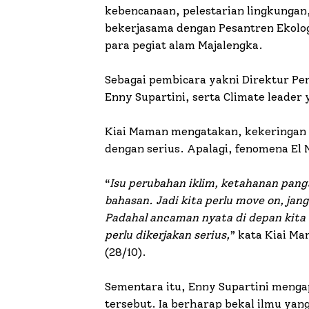
kebencanaan, pelestarian lingkungan
bekerjasama dengan Pesantren Ekolo
para pegiat alam Majalengka.
Sebagai pembicara yakni Direktur Pe
Enny Supartini, serta Climate leader 
Kiai Maman mengatakan, kekeringan y
dengan serius. Apalagi, fenomena El N
“
Isu perubahan iklim, ketahanan pangan
bahasan. Jadi kita perlu move on, jan
Padahal ancaman nyata di depan kita a
perlu dikerjakan serius,
” kata Kiai M
(28/10).
Sementara itu, Enny Supartini menga
tersebut. Ia berharap bekal ilmu yang