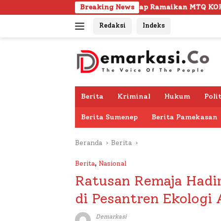
Langsung
03 Kafilah Siap Ramaikan MTQ KORPRI VIII Nasional di Sulsel,
Breaking News
ke
Redaksi
Indeks
konten
Berita
Kriminal
Hukum
Poli
Berita Sumenep
Berita Pamekasan
Beranda
Berita
Berita
,
Nasional
Ratusan Remaja Hadir
di Pesantren Ekologi
Demarkasi