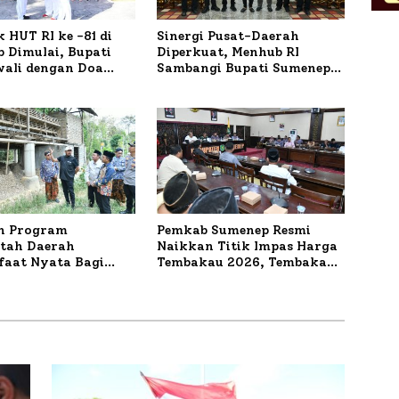
 HUT RI ke -81 di
Sinergi Pusat-Daerah
 Dimulai, Bupati
Diperkuat, Menhub RI
wali dengan Doa
Sambangi Bupati Sumenep
orban Kapal
Bahas Penanganan KM
r
Mutiara Sentosa II
n Program
Pemkab Sumenep Resmi
tah Daerah
Naikkan Titik Impas Harga
aat Nyata Bagi
Tembakau 2026, Tembakau
kat, Bupati
Sawah Naik Tertinggi 5,08
 Tinjau Langsung
Persen
a Lele dan Ayam
 di Desa Bataal Timur