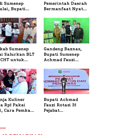
 di Sumenep
Pemerintah Daerah
ulai, Bupati
Bermanfaat Nyata
zi Awali dengan
Bagi Masyarakat,
 untuk Korban
Bupati Sumenep
al Terbakar
Tinjau Langsung
Budidaya Lele dan
Ayam Petelur di
Desa Bataal Timur
kab Sumenep
Gandeng Baznas,
ai Salurkan BLT
Bupati Sumenep
CHT untuk
Achmad Fauzi
uh Pabrik dan
Wongsojudo
i Tembakau
Serahkan Bantuan
Bedah RTLH di Dua
Kecamatan
nja Kuliner
Bupati Achmad
a Rp1 Pakai
Fauzi Rotasi 31
S, Cara Pemkab
Pejabat
enep Gaungkan
Administrator dan
saksi Digital
Pengawas,
Tekankan
Pelayanan dan