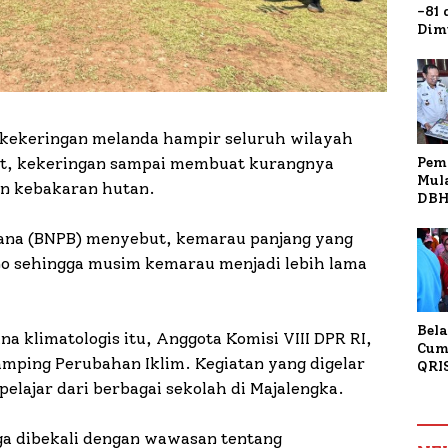
-81
Dim
Fau
Doa
Kap
kekeringan melanda hampir seluruh wilayah
Pem
at, kekeringan sampai membuat kurangnya
Mul
an kebakaran hutan.
DBH
Bur
Tan
ana (BNPB) menyebut, kemarau panjang yang
Nino sehingga musim kemarau menjadi lebih lama
Bela
na klimatologis itu, Anggota Komisi VIII DPR RI,
Cum
mping Perubahan Iklim. Kegiatan yang digelar
QRI
Sum
 pelajar dari berbagai sekolah di Majalengka.
Tran
uga dibekali dengan wawasan tentang