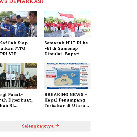
WS DEMARKASI
Reformasi Birokrasi
Kafilah Siap
Semarak HUT RI ke
aikan MTQ
-81 di Sumenep
PRI VIII
Dimulai, Bupati
onal di Sulsel,
Fauzi Awali dengan
4 Peserta
Doa untuk Korban
daftar
Kapal Terbakar
rgi Pusat-
BREAKING NEWS –
rah Diperkuat,
Kapal Penumpang
hub RI
Terbakar di Utara
bangi Bupati
Sumenep
enep Bahas
anganan KM
Selengkapnya
ara Sentosa II