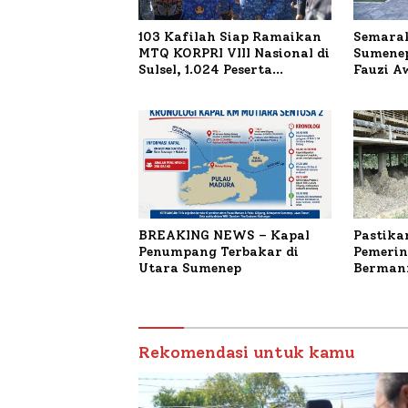
103 Kafilah Siap Ramaikan
Semarak
MTQ KORPRI VIII Nasional di
Sumenep
Sulsel, 1.024 Peserta
Fauzi A
Terdaftar
untuk K
Terbaka
BREAKING NEWS – Kapal
Pastika
Penumpang Terbakar di
Pemerin
Utara Sumenep
Bermanf
Masyara
Sumenep
Budiday
Petelur
Rekomendasi untuk kamu