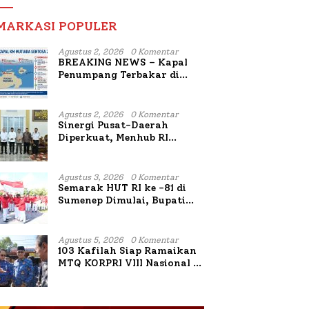
MARKASI POPULER
Agustus 2, 2026
0 Komentar
BREAKING NEWS – Kapal
Penumpang Terbakar di
Utara Sumenep
Agustus 2, 2026
0 Komentar
Sinergi Pusat-Daerah
Diperkuat, Menhub RI
Sambangi Bupati Sumenep
Bahas Penanganan KM
Mutiara Sentosa II
Agustus 3, 2026
0 Komentar
Semarak HUT RI ke -81 di
Sumenep Dimulai, Bupati
Fauzi Awali dengan Doa
untuk Korban Kapal
Terbakar
Agustus 5, 2026
0 Komentar
103 Kafilah Siap Ramaikan
MTQ KORPRI VIII Nasional di
Sulsel, 1.024 Peserta
Terdaftar