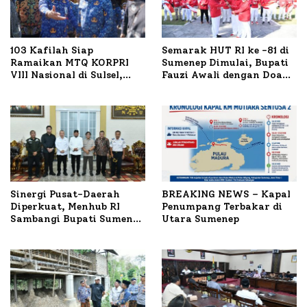
103 Kafilah Siap
Semarak HUT RI ke -81 di
Ramaikan MTQ KORPRI
Sumenep Dimulai, Bupati
VIII Nasional di Sulsel,
Fauzi Awali dengan Doa
1.024 Peserta Terdaftar
untuk Korban Kapal
Terbakar
Sinergi Pusat-Daerah
BREAKING NEWS – Kapal
Diperkuat, Menhub RI
Penumpang Terbakar di
Sambangi Bupati Sumenep
Utara Sumenep
Bahas Penanganan KM
Mutiara Sentosa II