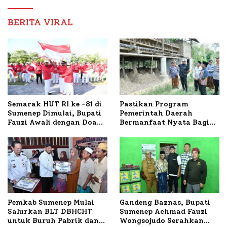
Nabil
BERITA VIRAL
Semarak HUT RI ke -81 di
Pastikan Program
Sumenep Dimulai, Bupati
Pemerintah Daerah
Fauzi Awali dengan Doa
Bermanfaat Nyata Bagi
untuk Korban Kapal
Masyarakat, Bupati
Terbakar
Sumenep Tinjau Langsung
Budidaya Lele dan Ayam
Petelur di Desa Bataal
Timur
Pemkab Sumenep Mulai
Gandeng Baznas, Bupati
Salurkan BLT DBHCHT
Sumenep Achmad Fauzi
untuk Buruh Pabrik dan
Wongsojudo Serahkan