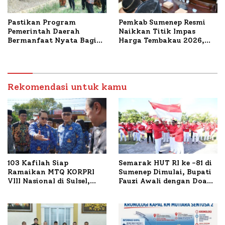
Pastikan Program
Pemkab Sumenep Resmi
Pemerintah Daerah
Naikkan Titik Impas
Bermanfaat Nyata Bagi
Harga Tembakau 2026,
Masyarakat, Bupati
Tembakau Sawah Naik
Sumenep Tinjau Langsung
Tertinggi 5,08 Persen
Budidaya Lele dan Ayam
Petelur di Desa Bataal
Timur
Rekomendasi untuk kamu
103 Kafilah Siap
Semarak HUT RI ke -81 di
Ramaikan MTQ KORPRI
Sumenep Dimulai, Bupati
VIII Nasional di Sulsel,
Fauzi Awali dengan Doa
1.024 Peserta Terdaftar
untuk Korban Kapal
Terbakar