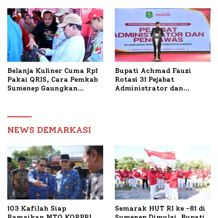
Tani Tembakau
Bantuan Bedah RTLH di
Dua Kecamatan
Belanja Kuliner Cuma Rp1
Bupati Achmad Fauzi
Pakai QRIS, Cara Pemkab
Rotasi 31 Pejabat
Sumenep Gaungkan
Administrator dan
Transaksi Digital
Pengawas, Tekankan
Pelayanan dan Reformasi
Birokrasi
NEWS DEMARKASI
103 Kafilah Siap
Semarak HUT RI ke -81 di
Ramaikan MTQ KORPRI
Sumenep Dimulai, Bupati