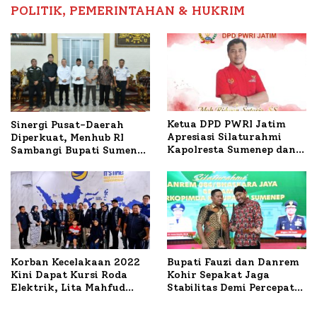
POLITIK, PEMERINTAHAN & HUKRIM
Ketua DPD PWRI Jatim
Sinergi Pusat-Daerah
Apresiasi Silaturahmi
Diperkuat, Menhub RI
Kapolresta Sumenep dan
Sambangi Bupati Sumenep
PWRI, Sebut Kemitraan
Bahas Penanganan KM
Ideal Polri-Pers
Mutiara Sentosa II
Korban Kecelakaan 2022
Bupati Fauzi dan Danrem
Kini Dapat Kursi Roda
Kohir Sepakat Jaga
Elektrik, Lita Mahfud
Stabilitas Demi Percepat
Arifin Komitmen
Pembangunan Sumenep
Dampingi Pengobatan