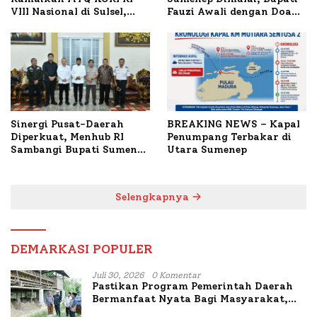
VIII Nasional di Sulsel,
Fauzi Awali dengan Doa
1.024 Peserta Terdaftar
untuk Korban Kapal
Terbakar
Sinergi Pusat-Daerah
BREAKING NEWS – Kapal
Diperkuat, Menhub RI
Penumpang Terbakar di
Sambangi Bupati Sumenep
Utara Sumenep
Bahas Penanganan KM
Mutiara Sentosa II
Selengkapnya
DEMARKASI POPULER
Juli 30, 2026
0 Komentar
Pastikan Program Pemerintah Daerah
Bermanfaat Nyata Bagi Masyarakat,
Bupati Sumenep Tinjau Langsung