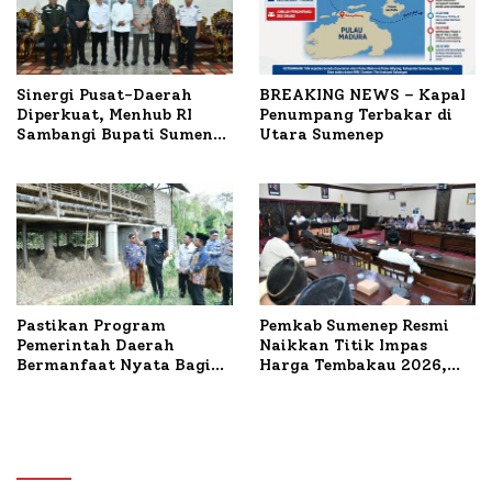
Sinergi Pusat-Daerah
BREAKING NEWS – Kapal
Diperkuat, Menhub RI
Penumpang Terbakar di
Sambangi Bupati Sumenep
Utara Sumenep
Bahas Penanganan KM
Mutiara Sentosa II
Pastikan Program
Pemkab Sumenep Resmi
Pemerintah Daerah
Naikkan Titik Impas
Bermanfaat Nyata Bagi
Harga Tembakau 2026,
Masyarakat, Bupati
Tembakau Sawah Naik
Sumenep Tinjau Langsung
Tertinggi 5,08 Persen
Budidaya Lele dan Ayam
Petelur di Desa Bataal
Timur