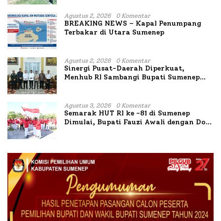
Budidaya Lele dan Ayam Petelur di Desa
Bataal Timur
Agustus 2, 2026
0 Komentar
BREAKING NEWS – Kapal Penumpang
Terbakar di Utara Sumenep
Agustus 2, 2026
0 Komentar
Sinergi Pusat-Daerah Diperkuat,
Menhub RI Sambangi Bupati Sumenep
Bahas Penanganan KM Mutiara Sentosa
II
Agustus 3, 2026
0 Komentar
Semarak HUT RI ke -81 di Sumenep
Dimulai, Bupati Fauzi Awali dengan Doa
untuk Korban Kapal Terbakar