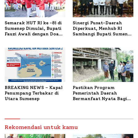
Semarak HUT RI ke -81 di
Sinergi Pusat-Daerah
Sumenep Dimulai, Bupati
Diperkuat, Menhub RI
Fauzi Awali dengan Doa
Sambangi Bupati Sumenep
untuk Korban Kapal
Bahas Penanganan KM
Terbakar
Mutiara Sentosa II
BREAKING NEWS – Kapal
Pastikan Program
Penumpang Terbakar di
Pemerintah Daerah
Utara Sumenep
Bermanfaat Nyata Bagi
Masyarakat, Bupati
Sumenep Tinjau Langsung
Budidaya Lele dan Ayam
Petelur di Desa Bataal
Rekomendasi untuk kamu
Timur