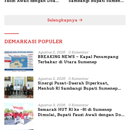
Fauzi Awali dengan Doa
Sambangi Bupati Sumenep
untuk Korban Kapal
Bahas Penanganan KM
Terbakar
Mutiara Sentosa II
Selengkapnya
DEMARKASI POPULER
Agustus 2, 2026
0 Komentar
BREAKING NEWS – Kapal Penumpang
Terbakar di Utara Sumenep
Agustus 2, 2026
0 Komentar
Sinergi Pusat-Daerah Diperkuat,
Menhub RI Sambangi Bupati Sumenep
Bahas Penanganan KM Mutiara Sentosa
II
Agustus 3, 2026
0 Komentar
Semarak HUT RI ke -81 di Sumenep
Dimulai, Bupati Fauzi Awali dengan Doa
untuk Korban Kapal Terbakar