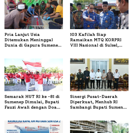
Pria Lanjut Usia
103 Kafilah Siap
Ditemukan Meninggal
Ramaikan MTQ KORPRI
Dunia di Gapura Sumenep,
VIII Nasional di Sulsel,
Polresta Lakukan Olah
1.024 Peserta Terdaftar
TKP
Semarak HUT RI ke -81 di
Sinergi Pusat-Daerah
Sumenep Dimulai, Bupati
Diperkuat, Menhub RI
Fauzi Awali dengan Doa
Sambangi Bupati Sumenep
untuk Korban Kapal
Bahas Penanganan KM
Terbakar
Mutiara Sentosa II