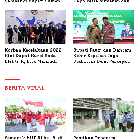
Kapolresta Sumenep dan
Sambangi Bupati Sumenep
PWRI, Sebut Kemitraan
Bahas Penanganan KM
Ideal Polri-Pers
Mutiara Sentosa II
Korban Kecelakaan 2022
Bupati Fauzi dan Danrem
Kini Dapat Kursi Roda
Kohir Sepakat Jaga
Elektrik, Lita Mahfud
Stabilitas Demi Percepat
Arifin Komitmen
Pembangunan Sumenep
Dampingi Pengobatan
Nabil
BERITA VIRAL
Semarak HUT RI ke -81 di
Pastikan Program