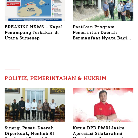
BREAKING NEWS – Kapal
Pastikan Program
Penumpang Terbakar di
Pemerintah Daerah
Utara Sumenep
Bermanfaat Nyata Bagi
Masyarakat, Bupati
Sumenep Tinjau Langsung
Budidaya Lele dan Ayam
Petelur di Desa Bataal
Timur
POLITIK, PEMERINTAHAN & HUKRIM
Ketua DPD PWRI Jatim
Sinergi Pusat-Daerah
Apresiasi Silaturahmi
Diperkuat, Menhub RI