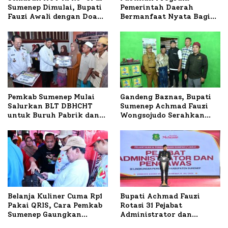
Sumenep Dimulai, Bupati
Pemerintah Daerah
Fauzi Awali dengan Doa
Bermanfaat Nyata Bagi
untuk Korban Kapal
Masyarakat, Bupati
Terbakar
Sumenep Tinjau Langsung
Budidaya Lele dan Ayam
Petelur di Desa Bataal
Timur
Pemkab Sumenep Mulai
Gandeng Baznas, Bupati
Salurkan BLT DBHCHT
Sumenep Achmad Fauzi
untuk Buruh Pabrik dan
Wongsojudo Serahkan
Tani Tembakau
Bantuan Bedah RTLH di
Dua Kecamatan
Belanja Kuliner Cuma Rp1
Bupati Achmad Fauzi
Pakai QRIS, Cara Pemkab
Rotasi 31 Pejabat
Sumenep Gaungkan
Administrator dan
Transaksi Digital
Pengawas, Tekankan