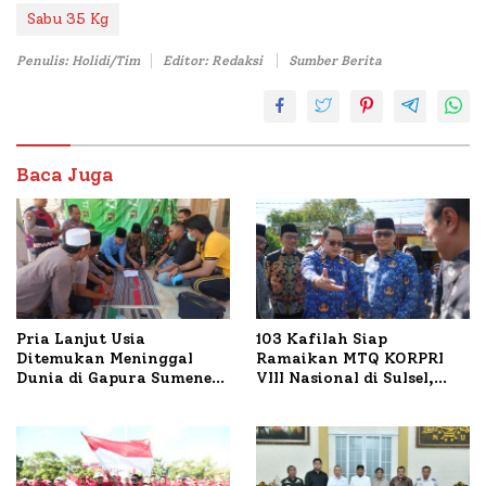
Sabu 35 Kg
Penulis: Holidi/Tim
Editor: Redaksi
Sumber Berita
Baca Juga
Pria Lanjut Usia
103 Kafilah Siap
Ditemukan Meninggal
Ramaikan MTQ KORPRI
Dunia di Gapura Sumenep,
VIII Nasional di Sulsel,
Polresta Lakukan Olah
1.024 Peserta Terdaftar
TKP