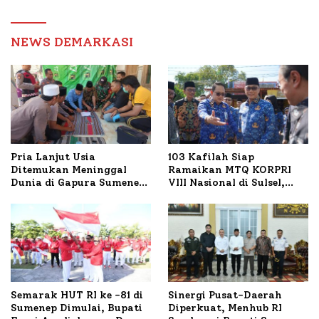
Pelayanan dan Reformasi
Birokrasi
NEWS DEMARKASI
Pria Lanjut Usia
103 Kafilah Siap
Ditemukan Meninggal
Ramaikan MTQ KORPRI
Dunia di Gapura Sumenep,
VIII Nasional di Sulsel,
Polresta Lakukan Olah
1.024 Peserta Terdaftar
TKP
Semarak HUT RI ke -81 di
Sinergi Pusat-Daerah
Sumenep Dimulai, Bupati
Diperkuat, Menhub RI