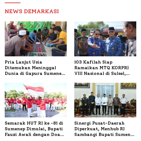
Birokrasi
NEWS DEMARKASI
Pria Lanjut Usia
103 Kafilah Siap
Ditemukan Meninggal
Ramaikan MTQ KORPRI
Dunia di Gapura Sumenep,
VIII Nasional di Sulsel,
Polresta Lakukan Olah
1.024 Peserta Terdaftar
TKP
Semarak HUT RI ke -81 di
Sinergi Pusat-Daerah
Sumenep Dimulai, Bupati
Diperkuat, Menhub RI
Fauzi Awali dengan Doa
Sambangi Bupati Sumenep
untuk Korban Kapal
Bahas Penanganan KM