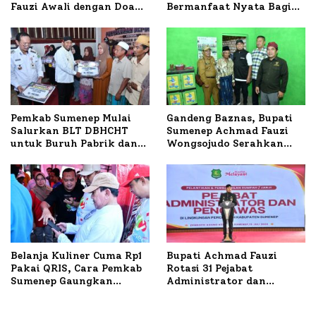
Fauzi Awali dengan Doa
Bermanfaat Nyata Bagi
untuk Korban Kapal
Masyarakat, Bupati
Terbakar
Sumenep Tinjau Langsung
Budidaya Lele dan Ayam
Petelur di Desa Bataal
Timur
Pemkab Sumenep Mulai
Gandeng Baznas, Bupati
Salurkan BLT DBHCHT
Sumenep Achmad Fauzi
untuk Buruh Pabrik dan
Wongsojudo Serahkan
Tani Tembakau
Bantuan Bedah RTLH di
Dua Kecamatan
Belanja Kuliner Cuma Rp1
Bupati Achmad Fauzi
Pakai QRIS, Cara Pemkab
Rotasi 31 Pejabat
Sumenep Gaungkan
Administrator dan
Transaksi Digital
Pengawas, Tekankan
Pelayanan dan Reformasi