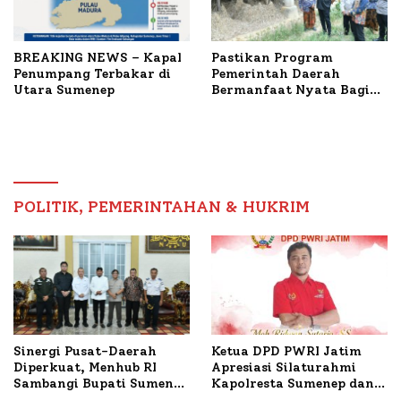
BREAKING NEWS – Kapal
Pastikan Program
Penumpang Terbakar di
Pemerintah Daerah
Utara Sumenep
Bermanfaat Nyata Bagi
Masyarakat, Bupati
Sumenep Tinjau Langsung
Budidaya Lele dan Ayam
Petelur di Desa Bataal
Timur
POLITIK, PEMERINTAHAN & HUKRIM
Ketua DPD PWRI Jatim
Sinergi Pusat-Daerah
Apresiasi Silaturahmi
Diperkuat, Menhub RI
Kapolresta Sumenep dan
Sambangi Bupati Sumenep
PWRI, Sebut Kemitraan
Bahas Penanganan KM