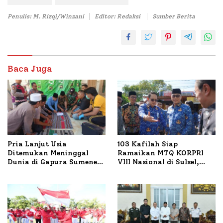
Penulis: M. Rizqi/Winzani
Editor: Redaksi
Sumber Berita
Baca Juga
Pria Lanjut Usia
103 Kafilah Siap
Ditemukan Meninggal
Ramaikan MTQ KORPRI
Dunia di Gapura Sumenep,
VIII Nasional di Sulsel,
Polresta Lakukan Olah
1.024 Peserta Terdaftar
TKP