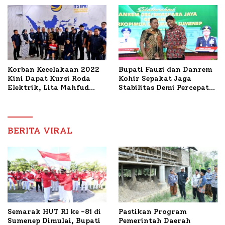
Ideal Polri-Pers
Mutiara Sentosa II
Korban Kecelakaan 2022
Bupati Fauzi dan Danrem
Kini Dapat Kursi Roda
Kohir Sepakat Jaga
Elektrik, Lita Mahfud
Stabilitas Demi Percepat
Arifin Komitmen
Pembangunan Sumenep
Dampingi Pengobatan
Nabil
BERITA VIRAL
Semarak HUT RI ke -81 di
Pastikan Program
Sumenep Dimulai, Bupati
Pemerintah Daerah