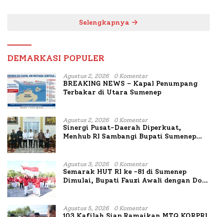
Terbakar
Mutiara Sentosa II
Selengkapnya
DEMARKASI POPULER
Agustus 2, 2026
0 Komentar
BREAKING NEWS – Kapal Penumpang
Terbakar di Utara Sumenep
Agustus 2, 2026
0 Komentar
Sinergi Pusat-Daerah Diperkuat,
Menhub RI Sambangi Bupati Sumenep
Bahas Penanganan KM Mutiara Sentosa
II
Agustus 3, 2026
0 Komentar
Semarak HUT RI ke -81 di Sumenep
Dimulai, Bupati Fauzi Awali dengan Doa
untuk Korban Kapal Terbakar
Agustus 5, 2026
0 Komentar
103 Kafilah Siap Ramaikan MTQ KORPRI