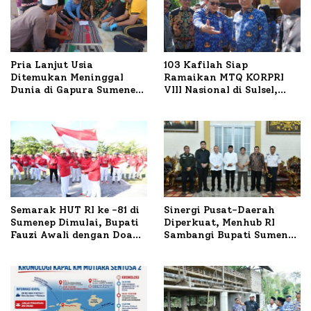
Pria Lanjut Usia
103 Kafilah Siap
Ditemukan Meninggal
Ramaikan MTQ KORPRI
Dunia di Gapura Sumenep,
VIII Nasional di Sulsel,
Polresta Lakukan Olah
1.024 Peserta Terdaftar
TKP
Semarak HUT RI ke -81 di
Sinergi Pusat-Daerah
Sumenep Dimulai, Bupati
Diperkuat, Menhub RI
Fauzi Awali dengan Doa
Sambangi Bupati Sumenep
untuk Korban Kapal
Bahas Penanganan KM
Terbakar
Mutiara Sentosa II