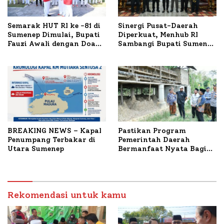
Semarak HUT RI ke -81 di
Sinergi Pusat-Daerah
Sumenep Dimulai, Bupati
Diperkuat, Menhub RI
Fauzi Awali dengan Doa
Sambangi Bupati Sumenep
untuk Korban Kapal
Bahas Penanganan KM
Terbakar
Mutiara Sentosa II
BREAKING NEWS – Kapal
Pastikan Program
Penumpang Terbakar di
Pemerintah Daerah
Utara Sumenep
Bermanfaat Nyata Bagi
Masyarakat, Bupati
Sumenep Tinjau Langsung
Budidaya Lele dan Ayam
Petelur di Desa Bataal
Rekomendasi untuk kamu
Timur