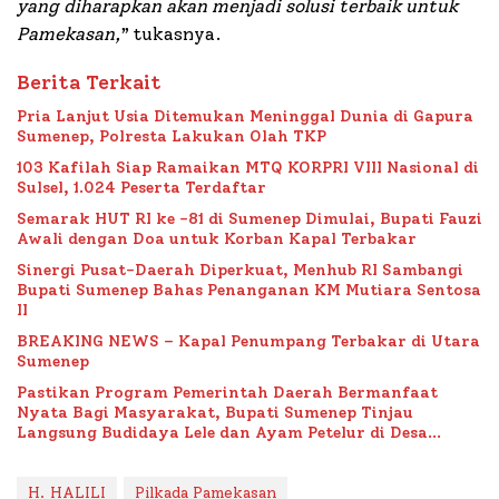
yang diharapkan akan menjadi solusi terbaik untuk
Pamekasan,
” tukasnya.
Berita Terkait
Pria Lanjut Usia Ditemukan Meninggal Dunia di Gapura
Sumenep, Polresta Lakukan Olah TKP
103 Kafilah Siap Ramaikan MTQ KORPRI VIII Nasional di
Sulsel, 1.024 Peserta Terdaftar
Semarak HUT RI ke -81 di Sumenep Dimulai, Bupati Fauzi
Awali dengan Doa untuk Korban Kapal Terbakar
Sinergi Pusat-Daerah Diperkuat, Menhub RI Sambangi
Bupati Sumenep Bahas Penanganan KM Mutiara Sentosa
II
BREAKING NEWS – Kapal Penumpang Terbakar di Utara
Sumenep
Pastikan Program Pemerintah Daerah Bermanfaat
Nyata Bagi Masyarakat, Bupati Sumenep Tinjau
Langsung Budidaya Lele dan Ayam Petelur di Desa
Bataal Timur
H. HALILI
Pilkada Pamekasan