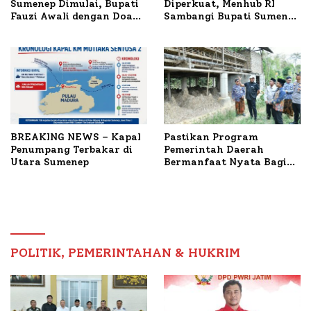
Sumenep Dimulai, Bupati
Diperkuat, Menhub RI
Fauzi Awali dengan Doa
Sambangi Bupati Sumenep
untuk Korban Kapal
Bahas Penanganan KM
Terbakar
Mutiara Sentosa II
BREAKING NEWS – Kapal
Pastikan Program
Penumpang Terbakar di
Pemerintah Daerah
Utara Sumenep
Bermanfaat Nyata Bagi
Masyarakat, Bupati
Sumenep Tinjau Langsung
Budidaya Lele dan Ayam
Petelur di Desa Bataal
Timur
POLITIK, PEMERINTAHAN & HUKRIM