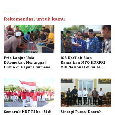
Sumenep Tinjau Langsung
Budidaya Lele dan Ayam
Petelur di Desa Bataal
Rekomendasi untuk kamu
Timur
Pria Lanjut Usia
103 Kafilah Siap
Ditemukan Meninggal
Ramaikan MTQ KORPRI
Dunia di Gapura Sumenep,
VIII Nasional di Sulsel,
Polresta Lakukan Olah
1.024 Peserta Terdaftar
TKP
Semarak HUT RI ke -81 di
Sinergi Pusat-Daerah