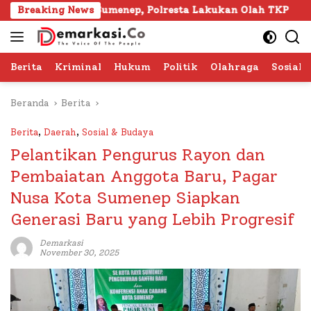
Langsung
pura Sumenep, Polresta Lakukan Olah TKP
Breaking News
103 Kafila
ke
konten
Berita
Kriminal
Hukum
Politik
Olahraga
Sosial 
Beranda
Berita
Berita
,
Daerah
,
Sosial & Budaya
Pelantikan Pengurus Rayon dan
Pembaiatan Anggota Baru, Pagar
Nusa Kota Sumenep Siapkan
Generasi Baru yang Lebih Progresif
Demarkasi
November 30, 2025