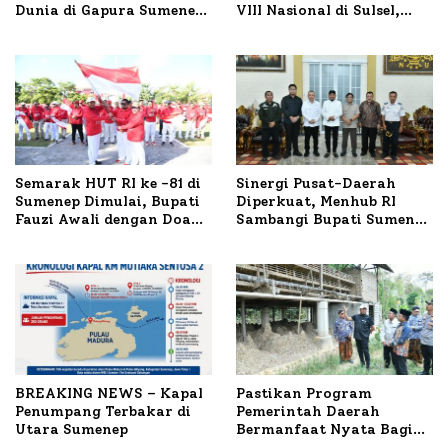
Dunia di Gapura Sumenep,
VIII Nasional di Sulsel,
Polresta Lakukan Olah
1.024 Peserta Terdaftar
TKP
Semarak HUT RI ke -81 di
Sinergi Pusat-Daerah
Sumenep Dimulai, Bupati
Diperkuat, Menhub RI
Fauzi Awali dengan Doa
Sambangi Bupati Sumenep
untuk Korban Kapal
Bahas Penanganan KM
Terbakar
Mutiara Sentosa II
BREAKING NEWS – Kapal
Pastikan Program
Penumpang Terbakar di
Pemerintah Daerah
Utara Sumenep
Bermanfaat Nyata Bagi
Masyarakat, Bupati