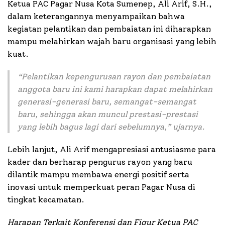
Ketua PAC Pagar Nusa Kota Sumenep, Ali Arif, S.H.,
dalam keterangannya menyampaikan bahwa
kegiatan pelantikan dan pembaiatan ini diharapkan
mampu melahirkan wajah baru organisasi yang lebih
kuat.
“
Pelantikan kepengurusan rayon dan pembaiatan
anggota baru ini kami harapkan dapat melahirkan
generasi-generasi baru, semangat-semangat
baru, sehingga akan muncul prestasi-prestasi
yang lebih bagus lagi dari sebelumnya,”
ujarnya.
Lebih lanjut, Ali Arif mengapresiasi antusiasme para
kader dan berharap pengurus rayon yang baru
dilantik mampu membawa energi positif serta
inovasi untuk memperkuat peran Pagar Nusa di
tingkat kecamatan.
Harapan Terkait Konferensi dan Figur Ketua PAC