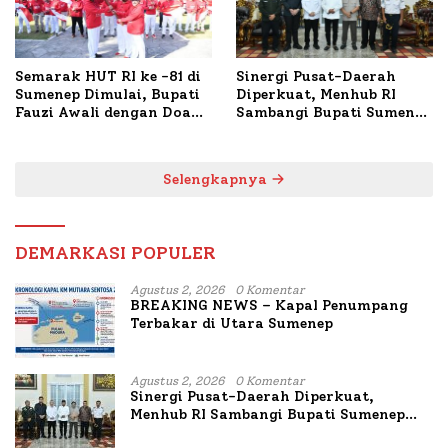
Semarak HUT RI ke -81 di
Sinergi Pusat-Daerah
Sumenep Dimulai, Bupati
Diperkuat, Menhub RI
Fauzi Awali dengan Doa
Sambangi Bupati Sumenep
untuk Korban Kapal
Bahas Penanganan KM
Terbakar
Mutiara Sentosa II
Selengkapnya
DEMARKASI POPULER
Agustus 2, 2026
0 Komentar
BREAKING NEWS – Kapal Penumpang
Terbakar di Utara Sumenep
Agustus 2, 2026
0 Komentar
Sinergi Pusat-Daerah Diperkuat,
Menhub RI Sambangi Bupati Sumenep
Bahas Penanganan KM Mutiara Sentosa