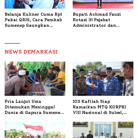
Belanja Kuliner Cuma Rp1
Bupati Achmad Fauzi
Pakai QRIS, Cara Pemkab
Rotasi 31 Pejabat
Sumenep Gaungkan
Administrator dan
Transaksi Digital
Pengawas, Tekankan
Pelayanan dan Reformasi
Birokrasi
NEWS DEMARKASI
Pria Lanjut Usia
103 Kafilah Siap
Ditemukan Meninggal
Ramaikan MTQ KORPRI
Dunia di Gapura Sumenep,
VIII Nasional di Sulsel,
Polresta Lakukan Olah
1.024 Peserta Terdaftar
TKP