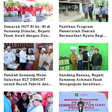
Semarak HUT RI ke -81 di
Pastikan Program
Sumenep Dimulai, Bupati
Pemerintah Daerah
Fauzi Awali dengan Doa
Bermanfaat Nyata Bagi
untuk Korban Kapal
Masyarakat, Bupati
Terbakar
Sumenep Tinjau Langsung
Budidaya Lele dan Ayam
Petelur di Desa Bataal
Timur
Pemkab Sumenep Mulai
Gandeng Baznas, Bupati
Salurkan BLT DBHCHT
Sumenep Achmad Fauzi
untuk Buruh Pabrik dan
Wongsojudo Serahkan
Tani Tembakau
Bantuan Bedah RTLH di
Dua Kecamatan