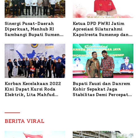
Ketua DPD PWRI Jatim
Sinergi Pusat-Daerah
Apresiasi Silaturahmi
Diperkuat, Menhub RI
Kapolresta Sumenep dan
Sambangi Bupati Sumenep
PWRI, Sebut Kemitraan
Bahas Penanganan KM
Ideal Polri-Pers
Mutiara Sentosa II
Korban Kecelakaan 2022
Bupati Fauzi dan Danrem
Kini Dapat Kursi Roda
Kohir Sepakat Jaga
Elektrik, Lita Mahfud
Stabilitas Demi Percepat
Arifin Komitmen
Pembangunan Sumenep
Dampingi Pengobatan
Nabil
BERITA VIRAL