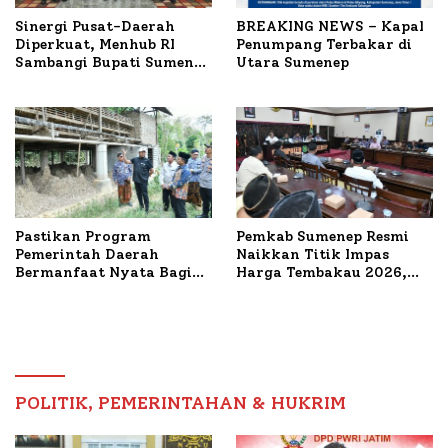
Sinergi Pusat-Daerah
BREAKING NEWS – Kapal
Diperkuat, Menhub RI
Penumpang Terbakar di
Sambangi Bupati Sumenep
Utara Sumenep
Bahas Penanganan KM
Mutiara Sentosa II
Pastikan Program
Pemkab Sumenep Resmi
Pemerintah Daerah
Naikkan Titik Impas
Bermanfaat Nyata Bagi
Harga Tembakau 2026,
Masyarakat, Bupati
Tembakau Sawah Naik
Sumenep Tinjau Langsung
Tertinggi 5,08 Persen
Budidaya Lele dan Ayam
Petelur di Desa Bataal
Timur
POLITIK, PEMERINTAHAN & HUKRIM