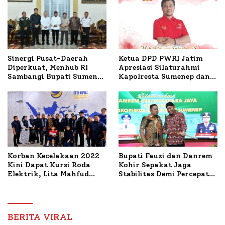
Ketua DPD PWRI Jatim
Sinergi Pusat-Daerah
Apresiasi Silaturahmi
Diperkuat, Menhub RI
Kapolresta Sumenep dan
Sambangi Bupati Sumenep
PWRI, Sebut Kemitraan
Bahas Penanganan KM
Ideal Polri-Pers
Mutiara Sentosa II
Korban Kecelakaan 2022
Bupati Fauzi dan Danrem
Kini Dapat Kursi Roda
Kohir Sepakat Jaga
Elektrik, Lita Mahfud
Stabilitas Demi Percepat
Arifin Komitmen
Pembangunan Sumenep
Dampingi Pengobatan
Nabil
BERITA VIRAL