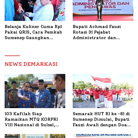
Belanja Kuliner Cuma Rp1
Bupati Achmad Fauzi
Pakai QRIS, Cara Pemkab
Rotasi 31 Pejabat
Sumenep Gaungkan
Administrator dan
Transaksi Digital
Pengawas, Tekankan
Pelayanan dan Reformasi
Birokrasi
NEWS DEMARKASI
103 Kafilah Siap
Semarak HUT RI ke -81 di
Ramaikan MTQ KORPRI
Sumenep Dimulai, Bupati
VIII Nasional di Sulsel,
Fauzi Awali dengan Doa
1.024 Peserta Terdaftar
untuk Korban Kapal
Terbakar