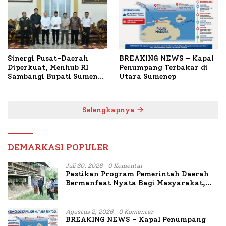
Sinergi Pusat-Daerah
BREAKING NEWS – Kapal
Diperkuat, Menhub RI
Penumpang Terbakar di
Sambangi Bupati Sumenep
Utara Sumenep
Bahas Penanganan KM
Mutiara Sentosa II
Selengkapnya
DEMARKASI POPULER
Juli 30, 2026
0 Komentar
Pastikan Program Pemerintah Daerah
Bermanfaat Nyata Bagi Masyarakat,
Bupati Sumenep Tinjau Langsung
Budidaya Lele dan Ayam Petelur di Desa
Bataal Timur
Agustus 2, 2026
0 Komentar
BREAKING NEWS – Kapal Penumpang