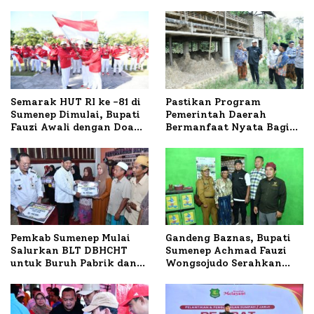
Semarak HUT RI ke -81 di
Pastikan Program
Sumenep Dimulai, Bupati
Pemerintah Daerah
Fauzi Awali dengan Doa
Bermanfaat Nyata Bagi
untuk Korban Kapal
Masyarakat, Bupati
Terbakar
Sumenep Tinjau Langsung
Budidaya Lele dan Ayam
Petelur di Desa Bataal
Timur
Pemkab Sumenep Mulai
Gandeng Baznas, Bupati
Salurkan BLT DBHCHT
Sumenep Achmad Fauzi
untuk Buruh Pabrik dan
Wongsojudo Serahkan
Tani Tembakau
Bantuan Bedah RTLH di
Dua Kecamatan