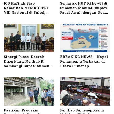
103 Kafilah Siap
Semarak HUT RI ke -81 di
Ramaikan MTQ KORPRI
Sumenep Dimulai, Bupati
VIII Nasional di Sulsel,
Fauzi Awali dengan Doa
1.024 Peserta Terdaftar
untuk Korban Kapal
Terbakar
Sinergi Pusat-Daerah
BREAKING NEWS – Kapal
Diperkuat, Menhub RI
Penumpang Terbakar di
Sambangi Bupati Sumenep
Utara Sumenep
Bahas Penanganan KM
Mutiara Sentosa II
Pastikan Program
Pemkab Sumenep Resmi