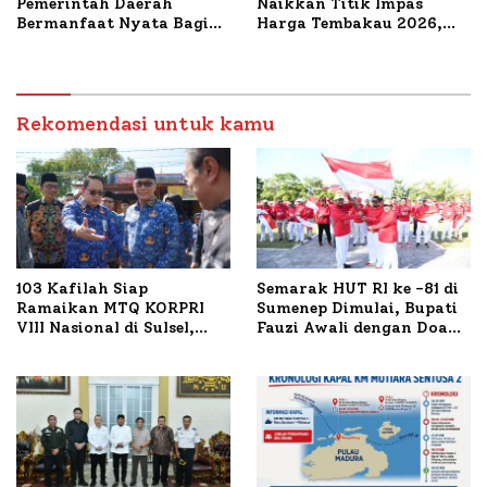
Pemerintah Daerah
Naikkan Titik Impas
Bermanfaat Nyata Bagi
Harga Tembakau 2026,
Masyarakat, Bupati
Tembakau Sawah Naik
Sumenep Tinjau Langsung
Tertinggi 5,08 Persen
Budidaya Lele dan Ayam
Petelur di Desa Bataal
Timur
Rekomendasi untuk kamu
103 Kafilah Siap
Semarak HUT RI ke -81 di
Ramaikan MTQ KORPRI
Sumenep Dimulai, Bupati
VIII Nasional di Sulsel,
Fauzi Awali dengan Doa
1.024 Peserta Terdaftar
untuk Korban Kapal
Terbakar