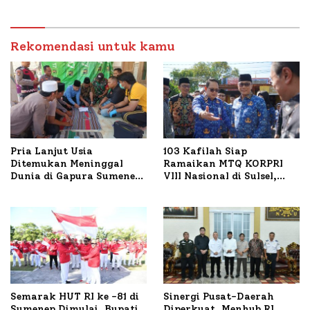
Sumenep Tinjau Langsung
Budidaya Lele dan Ayam
Petelur di Desa Bataal
Rekomendasi untuk kamu
Timur
Pria Lanjut Usia
103 Kafilah Siap
Ditemukan Meninggal
Ramaikan MTQ KORPRI
Dunia di Gapura Sumenep,
VIII Nasional di Sulsel,
Polresta Lakukan Olah
1.024 Peserta Terdaftar
TKP
Semarak HUT RI ke -81 di
Sinergi Pusat-Daerah
Sumenep Dimulai, Bupati
Diperkuat, Menhub RI