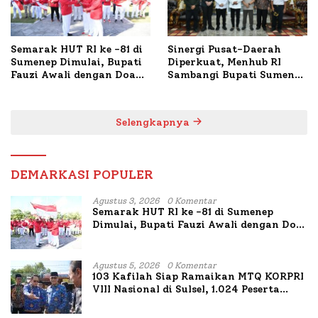
Semarak HUT RI ke -81 di
Sinergi Pusat-Daerah
Sumenep Dimulai, Bupati
Diperkuat, Menhub RI
Fauzi Awali dengan Doa
Sambangi Bupati Sumenep
untuk Korban Kapal
Bahas Penanganan KM
Terbakar
Mutiara Sentosa II
Selengkapnya
DEMARKASI POPULER
Agustus 3, 2026
0 Komentar
Semarak HUT RI ke -81 di Sumenep
Dimulai, Bupati Fauzi Awali dengan Doa
untuk Korban Kapal Terbakar
Agustus 5, 2026
0 Komentar
103 Kafilah Siap Ramaikan MTQ KORPRI
VIII Nasional di Sulsel, 1.024 Peserta
Terdaftar