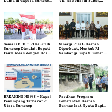
Dunia di Gapura Sumenep,
VIII Nasional di Sulsel,
Polresta Lakukan Olah
1.024 Peserta Terdaftar
TKP
Semarak HUT RI ke -81 di
Sinergi Pusat-Daerah
Sumenep Dimulai, Bupati
Diperkuat, Menhub RI
Fauzi Awali dengan Doa
Sambangi Bupati Sumenep
untuk Korban Kapal
Bahas Penanganan KM
Terbakar
Mutiara Sentosa II
BREAKING NEWS – Kapal
Pastikan Program
Penumpang Terbakar di
Pemerintah Daerah
Utara Sumenep
Bermanfaat Nyata Bagi
Masyarakat, Bupati