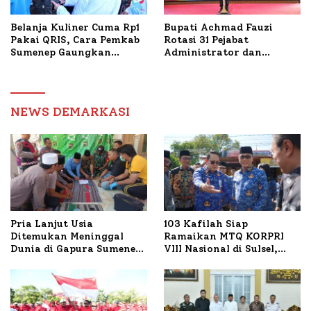
Belanja Kuliner Cuma Rp1
Bupati Achmad Fauzi
Pakai QRIS, Cara Pemkab
Rotasi 31 Pejabat
Sumenep Gaungkan
Administrator dan
Transaksi Digital
Pengawas, Tekankan
Pelayanan dan Reformasi
Birokrasi
NEWS DEMARKASI
Pria Lanjut Usia
103 Kafilah Siap
Ditemukan Meninggal
Ramaikan MTQ KORPRI
Dunia di Gapura Sumenep,
VIII Nasional di Sulsel,
Polresta Lakukan Olah
1.024 Peserta Terdaftar
TKP