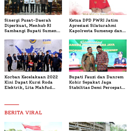
Ketua DPD PWRI Jatim
Sinergi Pusat-Daerah
Apresiasi Silaturahmi
Diperkuat, Menhub RI
Kapolresta Sumenep dan
Sambangi Bupati Sumenep
PWRI, Sebut Kemitraan
Bahas Penanganan KM
Ideal Polri-Pers
Mutiara Sentosa II
Korban Kecelakaan 2022
Bupati Fauzi dan Danrem
Kini Dapat Kursi Roda
Kohir Sepakat Jaga
Elektrik, Lita Mahfud
Stabilitas Demi Percepat
Arifin Komitmen
Pembangunan Sumenep
Dampingi Pengobatan
Nabil
BERITA VIRAL