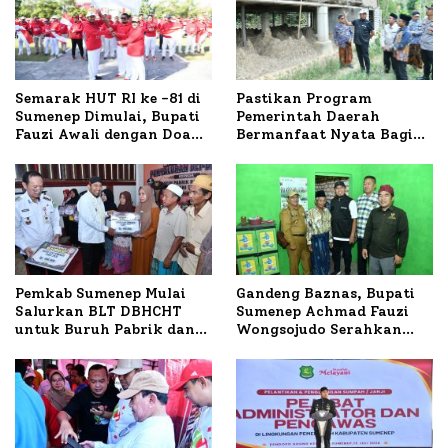
Semarak HUT RI ke -81 di
Pastikan Program
Sumenep Dimulai, Bupati
Pemerintah Daerah
Fauzi Awali dengan Doa
Bermanfaat Nyata Bagi
untuk Korban Kapal
Masyarakat, Bupati
Terbakar
Sumenep Tinjau Langsung
Budidaya Lele dan Ayam
Petelur di Desa Bataal
Timur
Pemkab Sumenep Mulai
Gandeng Baznas, Bupati
Salurkan BLT DBHCHT
Sumenep Achmad Fauzi
untuk Buruh Pabrik dan
Wongsojudo Serahkan
Tani Tembakau
Bantuan Bedah RTLH di
Dua Kecamatan