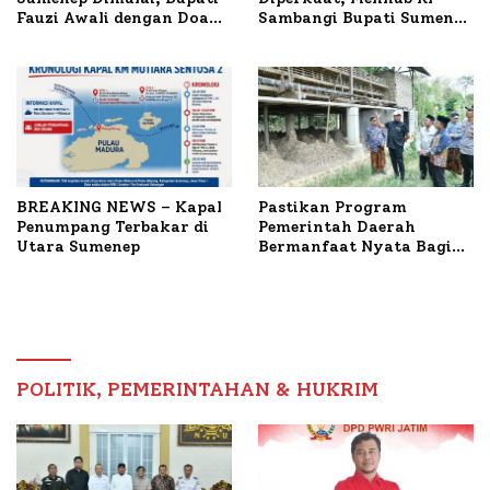
Fauzi Awali dengan Doa
Sambangi Bupati Sumenep
untuk Korban Kapal
Bahas Penanganan KM
Terbakar
Mutiara Sentosa II
BREAKING NEWS – Kapal
Pastikan Program
Penumpang Terbakar di
Pemerintah Daerah
Utara Sumenep
Bermanfaat Nyata Bagi
Masyarakat, Bupati
Sumenep Tinjau Langsung
Budidaya Lele dan Ayam
Petelur di Desa Bataal
Timur
POLITIK, PEMERINTAHAN & HUKRIM