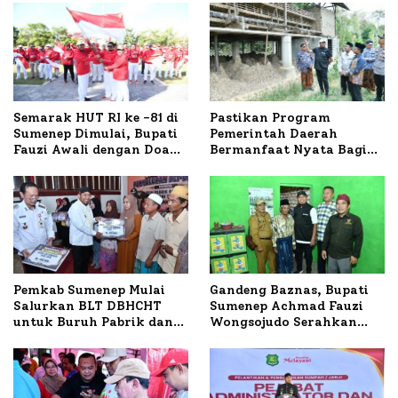
Semarak HUT RI ke -81 di
Pastikan Program
Sumenep Dimulai, Bupati
Pemerintah Daerah
Fauzi Awali dengan Doa
Bermanfaat Nyata Bagi
untuk Korban Kapal
Masyarakat, Bupati
Terbakar
Sumenep Tinjau Langsung
Budidaya Lele dan Ayam
Petelur di Desa Bataal
Timur
Pemkab Sumenep Mulai
Gandeng Baznas, Bupati
Salurkan BLT DBHCHT
Sumenep Achmad Fauzi
untuk Buruh Pabrik dan
Wongsojudo Serahkan
Tani Tembakau
Bantuan Bedah RTLH di
Dua Kecamatan