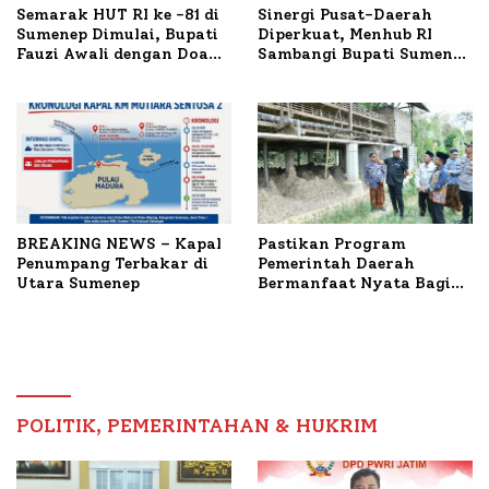
Semarak HUT RI ke -81 di
Sinergi Pusat-Daerah
Sumenep Dimulai, Bupati
Diperkuat, Menhub RI
Fauzi Awali dengan Doa
Sambangi Bupati Sumenep
untuk Korban Kapal
Bahas Penanganan KM
Terbakar
Mutiara Sentosa II
BREAKING NEWS – Kapal
Pastikan Program
Penumpang Terbakar di
Pemerintah Daerah
Utara Sumenep
Bermanfaat Nyata Bagi
Masyarakat, Bupati
Sumenep Tinjau Langsung
Budidaya Lele dan Ayam
Petelur di Desa Bataal
Timur
POLITIK, PEMERINTAHAN & HUKRIM