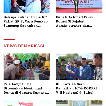
Belanja Kuliner Cuma Rp1
Bupati Achmad Fauzi
Pakai QRIS, Cara Pemkab
Rotasi 31 Pejabat
Sumenep Gaungkan
Administrator dan
Transaksi Digital
Pengawas, Tekankan
Pelayanan dan Reformasi
Birokrasi
NEWS DEMARKASI
Pria Lanjut Usia
103 Kafilah Siap
Ditemukan Meninggal
Ramaikan MTQ KORPRI
Dunia di Gapura Sumenep,
VIII Nasional di Sulsel,
Polresta Lakukan Olah
1.024 Peserta Terdaftar
TKP