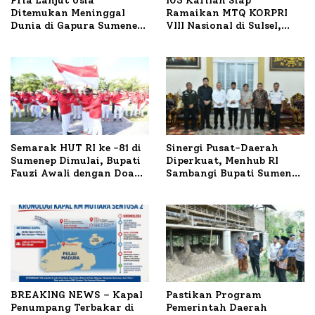
Pria Lanjut Usia
103 Kafilah Siap
Ditemukan Meninggal
Ramaikan MTQ KORPRI
Dunia di Gapura Sumenep,
VIII Nasional di Sulsel,
Polresta Lakukan Olah
1.024 Peserta Terdaftar
TKP
Semarak HUT RI ke -81 di
Sinergi Pusat-Daerah
Sumenep Dimulai, Bupati
Diperkuat, Menhub RI
Fauzi Awali dengan Doa
Sambangi Bupati Sumenep
untuk Korban Kapal
Bahas Penanganan KM
Terbakar
Mutiara Sentosa II
BREAKING NEWS – Kapal
Pastikan Program
Penumpang Terbakar di
Pemerintah Daerah