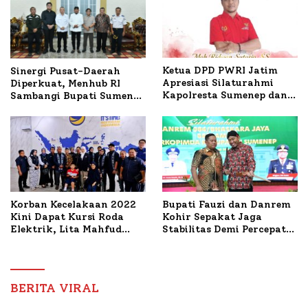
Ketua DPD PWRI Jatim
Sinergi Pusat-Daerah
Apresiasi Silaturahmi
Diperkuat, Menhub RI
Kapolresta Sumenep dan
Sambangi Bupati Sumenep
PWRI, Sebut Kemitraan
Bahas Penanganan KM
Ideal Polri-Pers
Mutiara Sentosa II
Korban Kecelakaan 2022
Bupati Fauzi dan Danrem
Kini Dapat Kursi Roda
Kohir Sepakat Jaga
Elektrik, Lita Mahfud
Stabilitas Demi Percepat
Arifin Komitmen
Pembangunan Sumenep
Dampingi Pengobatan
Nabil
BERITA VIRAL