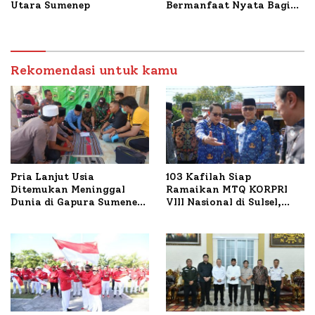
Utara Sumenep
Bermanfaat Nyata Bagi
Masyarakat, Bupati
Sumenep Tinjau Langsung
Budidaya Lele dan Ayam
Petelur di Desa Bataal
Rekomendasi untuk kamu
Timur
Pria Lanjut Usia
103 Kafilah Siap
Ditemukan Meninggal
Ramaikan MTQ KORPRI
Dunia di Gapura Sumenep,
VIII Nasional di Sulsel,
Polresta Lakukan Olah
1.024 Peserta Terdaftar
TKP