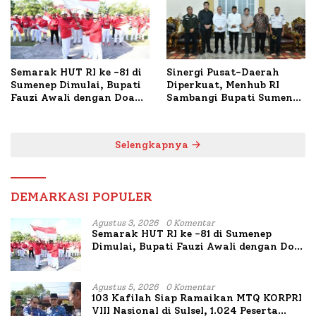
Semarak HUT RI ke -81 di
Sinergi Pusat-Daerah
Sumenep Dimulai, Bupati
Diperkuat, Menhub RI
Fauzi Awali dengan Doa
Sambangi Bupati Sumenep
untuk Korban Kapal
Bahas Penanganan KM
Terbakar
Mutiara Sentosa II
Selengkapnya
DEMARKASI POPULER
Agustus 3, 2026
0 Komentar
Semarak HUT RI ke -81 di Sumenep
Dimulai, Bupati Fauzi Awali dengan Doa
untuk Korban Kapal Terbakar
Agustus 5, 2026
0 Komentar
103 Kafilah Siap Ramaikan MTQ KORPRI
VIII Nasional di Sulsel, 1.024 Peserta