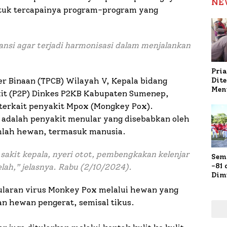
NE
ntuk tercapainya program-program yang
ansi agar terjadi harmonisasi dalam menjalankan
Pria
Dit
er Binaan (TPCB) Wilayah V, Kepala bidang
Men
it (P2P) Dinkes P2KB Kabupaten Sumenep,
Gap
terkait penyakit Mpox (Mongkey Pox).
Pol
Ola
 adalah penyakit menular yang disebabkan oleh
umlah hewan, termasuk manusia.
akit kepala, nyeri otot, pembengkakan kelenjar
Sem
-81
lah,” jelasnya. Rabu (2/10/2024).
Dim
Fau
aran virus Monkey Pox melalui hewan yang
Doa
an hewan pengerat, semisal tikus.
Kap