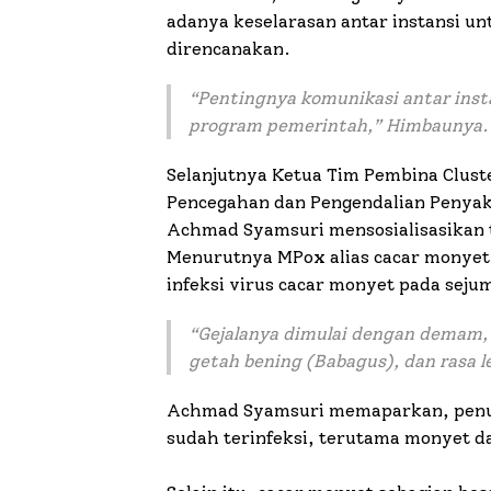
adanya keselarasan antar instansi u
direncanakan.
“Pentingnya komunikasi antar inst
program pemerintah,” Himbaunya.
Selanjutnya Ketua Tim Pembina Clust
Pencegahan dan Pengendalian Penyak
Achmad Syamsuri mensosialisasikan 
Menurutnya MPox alias cacar monyet
infeksi virus cacar monyet pada sej
“Gejalanya dimulai dengan demam, s
getah bening (Babagus), dan rasa le
Achmad Syamsuri memaparkan, penul
sudah terinfeksi, terutama monyet d