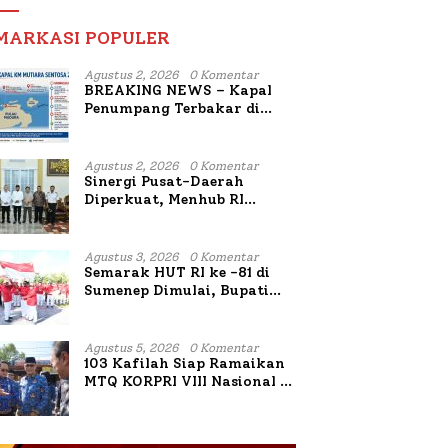
MARKASI POPULER
Agustus 2, 2026
0 Komentar
BREAKING NEWS – Kapal
Penumpang Terbakar di
Utara Sumenep
Agustus 2, 2026
0 Komentar
Sinergi Pusat-Daerah
Diperkuat, Menhub RI
Sambangi Bupati Sumenep
Bahas Penanganan KM
Mutiara Sentosa II
Agustus 3, 2026
0 Komentar
Semarak HUT RI ke -81 di
Sumenep Dimulai, Bupati
Fauzi Awali dengan Doa
untuk Korban Kapal
Terbakar
Agustus 5, 2026
0 Komentar
103 Kafilah Siap Ramaikan
MTQ KORPRI VIII Nasional di
Sulsel, 1.024 Peserta
Terdaftar