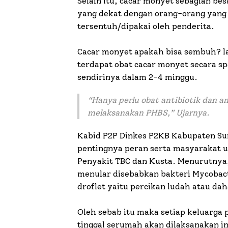
Selain itu, cacar monyet sebagian besa
yang dekat dengan orang-orang yang m
tersentuh/dipakai oleh penderita.
Cacar monyet apakah bisa sembuh? la
terdapat obat cacar monyet secara spe
sendirinya dalam 2-4 minggu.
“Hanya perlu obat antibiotik dan an
melaksanakan PHBS,” Ujarnya.
Kabid P2P Dinkes P2KB Kabupaten 
pentingnya peran serta masyarakat 
Penyakit TBC dan Kusta. Menurutnya
menular disebabkan bakteri Mycobact
droflet yaitu percikan ludah atau da
Oleh sebab itu maka setiap keluarga p
tinggal serumah akan dilaksanakan i