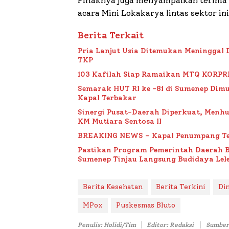
Pihaknya juga menyampaikan terima k
acara Mini Lokakarya lintas sektor ini
Berita Terkait
Pria Lanjut Usia Ditemukan Meninggal 
TKP
103 Kafilah Siap Ramaikan MTQ KORPRI VI
Semarak HUT RI ke -81 di Sumenep Dimu
Kapal Terbakar
Sinergi Pusat-Daerah Diperkuat, Menh
KM Mutiara Sentosa II
BREAKING NEWS – Kapal Penumpang Te
Pastikan Program Pemerintah Daerah 
Sumenep Tinjau Langsung Budidaya Lele
Berita Kesehatan
Berita Terkini
Di
MPox
Puskesmas Bluto
Penulis: Holidi/Tim
Editor: Redaksi
Sumber