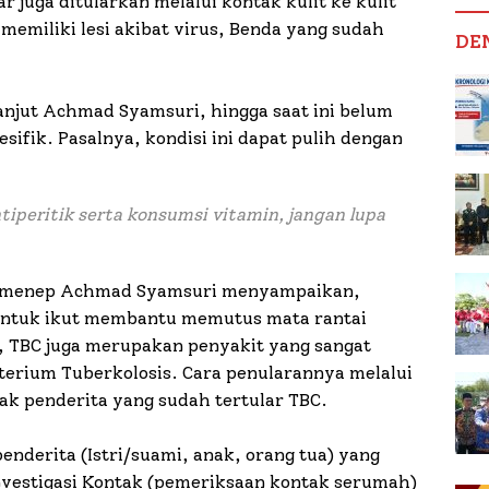
r juga ditularkan melalui kontak kulit ke kulit
emiliki lesi akibat virus, Benda yang sudah
DE
njut Achmad Syamsuri, hingga saat ini belum
sifik. Pasalnya, kondisi ini dapat pulih dengan
tiperitik serta konsumsi vitamin, jangan lupa
Sumenep Achmad Syamsuri menyampaikan,
untuk ikut membantu memutus mata rantai
, TBC juga merupakan penyakit yang sangat
erium Tuberkolosis. Cara penularannya melalui
hak penderita yang sudah tertular TBC.
enderita (Istri/suami, anak, orang tua) yang
nvestigasi Kontak (pemeriksaan kontak serumah)