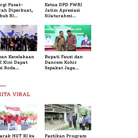
Ketua DPD PWRI
rgi Pusat-
Jatim Apresiasi
rah Diperkuat,
Silaturahmi
hub RI
Kapolresta Sumenep
bangi Bupati
dan PWRI, Sebut
enep Bahas
Kemitraan Ideal
anganan KM
Polri-Pers
ara Sentosa II
ban Kecelakaan
Bupati Fauzi dan
2 Kini Dapat
Danrem Kohir
si Roda
Sepakat Jaga
trik, Lita
Stabilitas Demi
fud Arifin
Percepat
itmen
Pembangunan
pingi
Sumenep
RITA VIRAL
gobatan Nabil
arak HUT RI ke
Pastikan Program