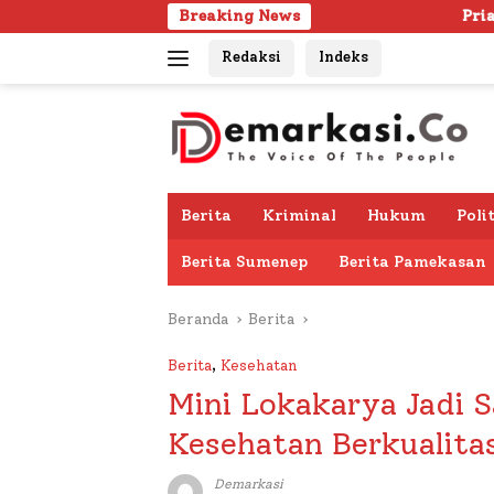
Langsung
Breaking News
Pria Lanjut Usia Ditemukan
ke
Redaksi
Indeks
konten
Berita
Kriminal
Hukum
Poli
Berita Sumenep
Berita Pamekasan
Beranda
Berita
Berita
,
Kesehatan
Mini Lokakarya Jadi 
Kesehatan Berkualita
Demarkasi