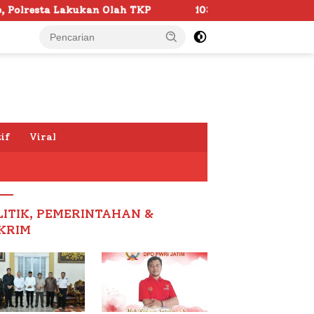
h TKP
103 Kafilah Siap Ramaikan MTQ KORPRI VIII Nasi
if
Viral
LITIK, PEMERINTAHAN &
KRIM