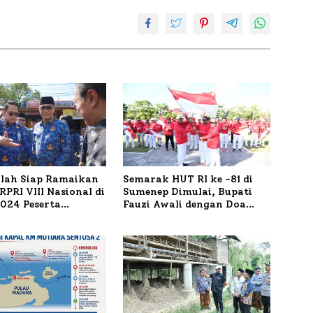
ilah Siap Ramaikan
Semarak HUT RI ke -81 di
PRI VIII Nasional di
Sumenep Dimulai, Bupati
1.024 Peserta
Fauzi Awali dengan Doa
ar
untuk Korban Kapal
Terbakar