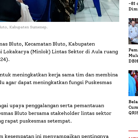
-81
Dim
Fau
Doa
Kap
Bluto, Kabupaten Sumenep.
as Bluto, Kecamatan Bluto, Kabupaten
Pem
 Lokakarya (Minlok) Lintas Sektor di Aula ruang
Mul
24).
DBH
Bur
Tan
n untuk meningkatkan kerja sama tim dan membina
du agar dapat meningkatkan fungsi Puskesmas
Bela
sebagai upaya penggalangan serta pemantauan
Cum
esmas Bluto bersama stakeholder lintas sektor
QRI
Sum
ng rapat puskesmas setempat.
Tran
am kesempatan ini menyampaikan pentingnya