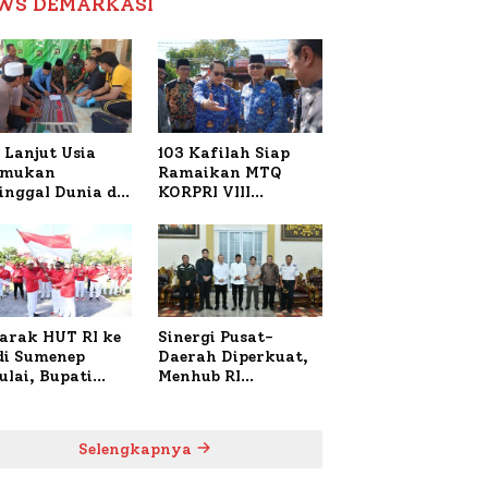
WS DEMARKASI
Reformasi Birokrasi
 Lanjut Usia
103 Kafilah Siap
emukan
Ramaikan MTQ
inggal Dunia di
KORPRI VIII
ura Sumenep,
Nasional di Sulsel,
resta Lakukan
1.024 Peserta
h TKP
Terdaftar
arak HUT RI ke
Sinergi Pusat-
 di Sumenep
Daerah Diperkuat,
ulai, Bupati
Menhub RI
zi Awali dengan
Sambangi Bupati
 untuk Korban
Sumenep Bahas
al Terbakar
Penanganan KM
Selengkapnya
Mutiara Sentosa II