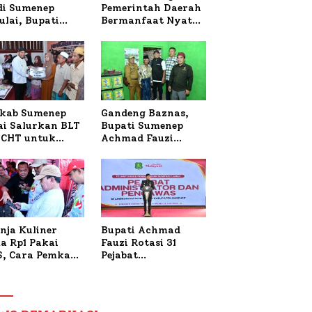
 di Sumenep
Pemerintah Daerah
ulai, Bupati
Bermanfaat Nyata
zi Awali dengan
Bagi Masyarakat,
 untuk Korban
Bupati Sumenep
al Terbakar
Tinjau Langsung
Budidaya Lele dan
Ayam Petelur di
Desa Bataal Timur
kab Sumenep
Gandeng Baznas,
ai Salurkan BLT
Bupati Sumenep
CHT untuk
Achmad Fauzi
uh Pabrik dan
Wongsojudo
i Tembakau
Serahkan Bantuan
Bedah RTLH di Dua
Kecamatan
nja Kuliner
Bupati Achmad
a Rp1 Pakai
Fauzi Rotasi 31
S, Cara Pemkab
Pejabat
enep Gaungkan
Administrator dan
saksi Digital
Pengawas,
Tekankan
Pelayanan dan