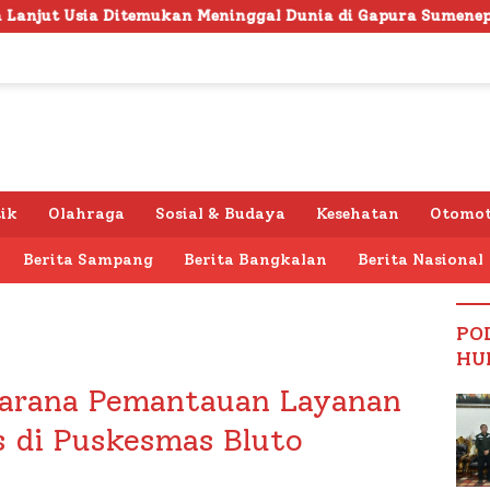
 Meninggal Dunia di Gapura Sumenep, Polresta Lakukan Ola
tik
Olahraga
Sosial & Budaya
Kesehatan
Otomot
Berita Sampang
Berita Bangkalan
Berita Nasional
PO
HU
Sarana Pemantauan Layanan
s di Puskesmas Bluto