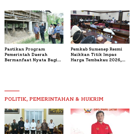
Bahas Penanganan KM
Mutiara Sentosa II
Pastikan Program
Pemkab Sumenep Resmi
Pemerintah Daerah
Naikkan Titik Impas
Bermanfaat Nyata Bagi
Harga Tembakau 2026,
Masyarakat, Bupati
Tembakau Sawah Naik
Sumenep Tinjau Langsung
Tertinggi 5,08 Persen
Budidaya Lele dan Ayam
Petelur di Desa Bataal
Timur
POLITIK, PEMERINTAHAN & HUKRIM