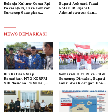
Belanja Kuliner Cuma Rp1
Bupati Achmad Fauzi
Pakai QRIS, Cara Pemkab
Rotasi 31 Pejabat
Sumenep Gaungkan
Administrator dan
Transaksi Digital
Pengawas, Tekankan
Pelayanan dan Reformasi
Birokrasi
NEWS DEMARKASI
103 Kafilah Siap
Semarak HUT RI ke -81 di
Ramaikan MTQ KORPRI
Sumenep Dimulai, Bupati
VIII Nasional di Sulsel,
Fauzi Awali dengan Doa
1.024 Peserta Terdaftar
untuk Korban Kapal
Terbakar