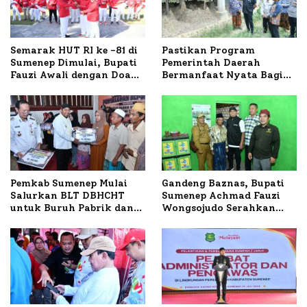
Semarak HUT RI ke -81 di
Pastikan Program
Sumenep Dimulai, Bupati
Pemerintah Daerah
Fauzi Awali dengan Doa
Bermanfaat Nyata Bagi
untuk Korban Kapal
Masyarakat, Bupati
Terbakar
Sumenep Tinjau Langsung
Budidaya Lele dan Ayam
Petelur di Desa Bataal
Timur
Pemkab Sumenep Mulai
Gandeng Baznas, Bupati
Salurkan BLT DBHCHT
Sumenep Achmad Fauzi
untuk Buruh Pabrik dan
Wongsojudo Serahkan
Tani Tembakau
Bantuan Bedah RTLH di
Dua Kecamatan