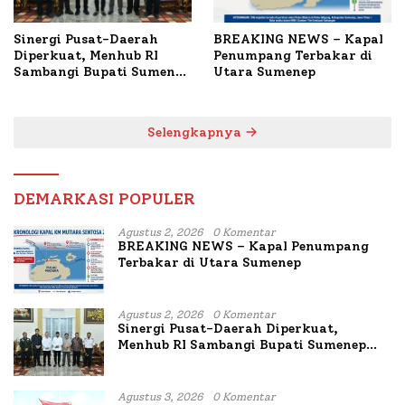
Sinergi Pusat-Daerah
BREAKING NEWS – Kapal
Diperkuat, Menhub RI
Penumpang Terbakar di
Sambangi Bupati Sumenep
Utara Sumenep
Bahas Penanganan KM
Mutiara Sentosa II
Selengkapnya
DEMARKASI POPULER
Agustus 2, 2026
0 Komentar
BREAKING NEWS – Kapal Penumpang
Terbakar di Utara Sumenep
Agustus 2, 2026
0 Komentar
Sinergi Pusat-Daerah Diperkuat,
Menhub RI Sambangi Bupati Sumenep
Bahas Penanganan KM Mutiara Sentosa
II
Agustus 3, 2026
0 Komentar