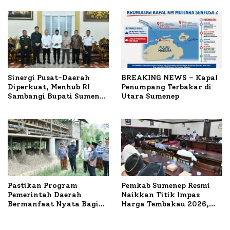
Terbakar
Sinergi Pusat-Daerah
BREAKING NEWS – Kapal
Diperkuat, Menhub RI
Penumpang Terbakar di
Sambangi Bupati Sumenep
Utara Sumenep
Bahas Penanganan KM
Mutiara Sentosa II
Pastikan Program
Pemkab Sumenep Resmi
Pemerintah Daerah
Naikkan Titik Impas
Bermanfaat Nyata Bagi
Harga Tembakau 2026,
Masyarakat, Bupati
Tembakau Sawah Naik
Sumenep Tinjau Langsung
Tertinggi 5,08 Persen