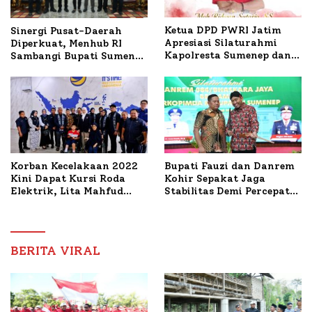
Ketua DPD PWRI Jatim
Sinergi Pusat-Daerah
Apresiasi Silaturahmi
Diperkuat, Menhub RI
Kapolresta Sumenep dan
Sambangi Bupati Sumenep
PWRI, Sebut Kemitraan
Bahas Penanganan KM
Ideal Polri-Pers
Mutiara Sentosa II
Korban Kecelakaan 2022
Bupati Fauzi dan Danrem
Kini Dapat Kursi Roda
Kohir Sepakat Jaga
Elektrik, Lita Mahfud
Stabilitas Demi Percepat
Arifin Komitmen
Pembangunan Sumenep
Dampingi Pengobatan
Nabil
BERITA VIRAL