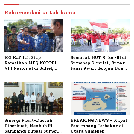
Budidaya Lele dan Ayam
Petelur di Desa Bataal
Timur
Rekomendasi untuk kamu
103 Kafilah Siap
Semarak HUT RI ke -81 di
Ramaikan MTQ KORPRI
Sumenep Dimulai, Bupati
VIII Nasional di Sulsel,
Fauzi Awali dengan Doa
1.024 Peserta Terdaftar
untuk Korban Kapal
Terbakar
Sinergi Pusat-Daerah
BREAKING NEWS – Kapal
Diperkuat, Menhub RI
Penumpang Terbakar di
Sambangi Bupati Sumenep
Utara Sumenep