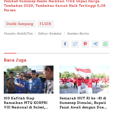
Pemkab Sumenep Resmi Naikkan Titik Impas Harga
Tembakau 2026, Tembakau Sawah Naik Tertinggi 5,08
Persen
Disdik Sampang
FLS2N
Penulis: Holidi/Tim
Editor: Redaksi
Sumber Berita
Baca Juga
103 Kafilah Siap
Semarak HUT RI ke -81 di
Ramaikan MTQ KORPRI
Sumenep Dimulai, Bupati
VIII Nasional di Sulsel,
Fauzi Awali dengan Doa
1.024 Peserta Terdaftar
untuk Korban Kapal