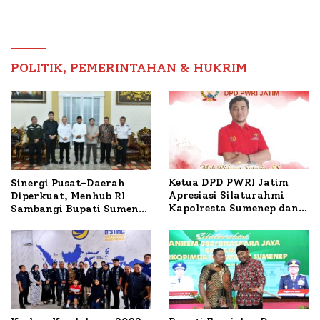
Sumenep Tinjau Langsung
Tertinggi 5,08 Persen
Budidaya Lele dan Ayam
Petelur di Desa Bataal
Timur
POLITIK, PEMERINTAHAN & HUKRIM
Ketua DPD PWRI Jatim
Sinergi Pusat-Daerah
Apresiasi Silaturahmi
Diperkuat, Menhub RI
Kapolresta Sumenep dan
Sambangi Bupati Sumenep
PWRI, Sebut Kemitraan
Bahas Penanganan KM
Ideal Polri-Pers
Mutiara Sentosa II