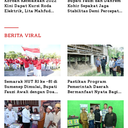
Korban Kecelakaan 2022
Bupati Fauzi dan Danrem
Kini Dapat Kursi Roda
Kohir Sepakat Jaga
Elektrik, Lita Mahfud
Stabilitas Demi Percepat
Arifin Komitmen
Pembangunan Sumenep
Dampingi Pengobatan
Nabil
BERITA VIRAL
Semarak HUT RI ke -81 di
Pastikan Program
Sumenep Dimulai, Bupati
Pemerintah Daerah
Fauzi Awali dengan Doa
Bermanfaat Nyata Bagi
untuk Korban Kapal
Masyarakat, Bupati
Terbakar
Sumenep Tinjau Langsung
Budidaya Lele dan Ayam
Petelur di Desa Bataal
Timur