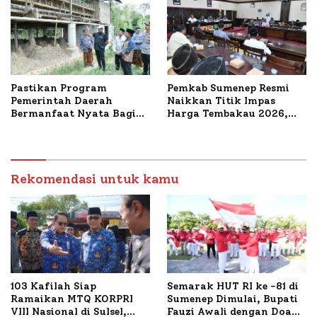
Pastikan Program
Pemkab Sumenep Resmi
Pemerintah Daerah
Naikkan Titik Impas
Bermanfaat Nyata Bagi
Harga Tembakau 2026,
Masyarakat, Bupati
Tembakau Sawah Naik
Sumenep Tinjau Langsung
Tertinggi 5,08 Persen
Budidaya Lele dan Ayam
Petelur di Desa Bataal
Timur
Rekomendasi untuk kamu
103 Kafilah Siap
Semarak HUT RI ke -81 di
Ramaikan MTQ KORPRI
Sumenep Dimulai, Bupati
VIII Nasional di Sulsel,
Fauzi Awali dengan Doa