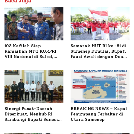
Baca Juga
103 Kafilah Siap
Semarak HUT RI ke -81 di
Ramaikan MTQ KORPRI
Sumenep Dimulai, Bupati
VIII Nasional di Sulsel,
Fauzi Awali dengan Doa
1.024 Peserta Terdaftar
untuk Korban Kapal
Terbakar
Sinergi Pusat-Daerah
BREAKING NEWS – Kapal
Diperkuat, Menhub RI
Penumpang Terbakar di
Sambangi Bupati Sumenep
Utara Sumenep
Bahas Penanganan KM
Mutiara Sentosa II