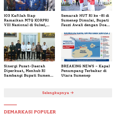
103 Kafilah Siap
Semarak HUT RI ke -81 di
Ramaikan MTQ KORPRI
Sumenep Dimulai, Bupati
VIII Nasional di Sulsel,
Fauzi Awali dengan Doa
1.024 Peserta Terdaftar
untuk Korban Kapal
Terbakar
Sinergi Pusat-Daerah
BREAKING NEWS – Kapal
Diperkuat, Menhub RI
Penumpang Terbakar di
Sambangi Bupati Sumenep
Utara Sumenep
Bahas Penanganan KM
Mutiara Sentosa II
Selengkapnya
DEMARKASI POPULER