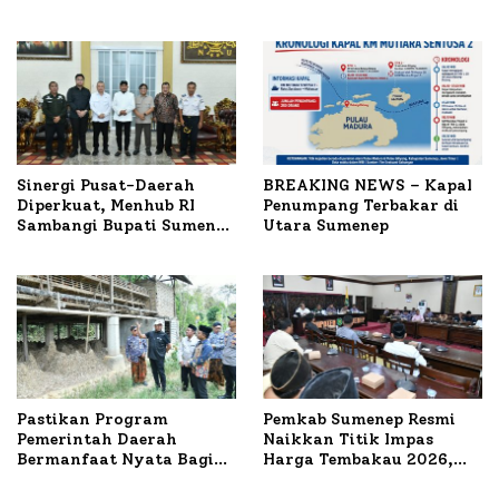
1.024 Peserta Terdaftar
untuk Korban Kapal
Terbakar
Sinergi Pusat-Daerah
BREAKING NEWS – Kapal
Diperkuat, Menhub RI
Penumpang Terbakar di
Sambangi Bupati Sumenep
Utara Sumenep
Bahas Penanganan KM
Mutiara Sentosa II
Pastikan Program
Pemkab Sumenep Resmi
Pemerintah Daerah
Naikkan Titik Impas
Bermanfaat Nyata Bagi
Harga Tembakau 2026,
Masyarakat, Bupati
Tembakau Sawah Naik