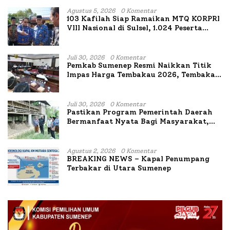
Agustus 5, 2026
0 Komentar
103 Kafilah Siap Ramaikan MTQ KORPRI
VIII Nasional di Sulsel, 1.024 Peserta
Terdaftar
Juli 30, 2026
0 Komentar
Pemkab Sumenep Resmi Naikkan Titik
Impas Harga Tembakau 2026, Tembakau
Sawah Naik Tertinggi 5,08 Persen
Juli 30, 2026
0 Komentar
Pastikan Program Pemerintah Daerah
Bermanfaat Nyata Bagi Masyarakat,
Bupati Sumenep Tinjau Langsung
Budidaya Lele dan Ayam Petelur di Desa
Bataal Timur
Agustus 2, 2026
0 Komentar
BREAKING NEWS – Kapal Penumpang
Terbakar di Utara Sumenep