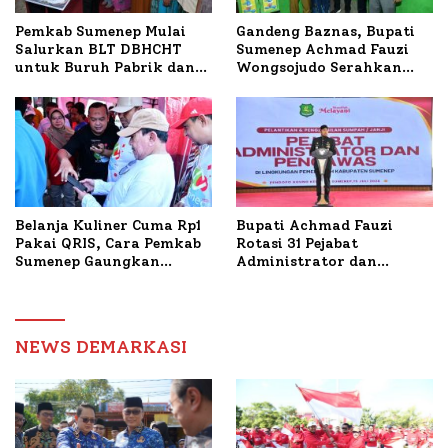
Pemkab Sumenep Mulai
Gandeng Baznas, Bupati
Salurkan BLT DBHCHT
Sumenep Achmad Fauzi
untuk Buruh Pabrik dan
Wongsojudo Serahkan
Tani Tembakau
Bantuan Bedah RTLH di
Dua Kecamatan
Belanja Kuliner Cuma Rp1
Bupati Achmad Fauzi
Pakai QRIS, Cara Pemkab
Rotasi 31 Pejabat
Sumenep Gaungkan
Administrator dan
Transaksi Digital
Pengawas, Tekankan
Pelayanan dan Reformasi
Birokrasi
NEWS DEMARKASI