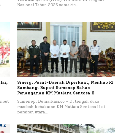
t
Nasional Tahun 2026 semakin…
lai,
Sinergi Pusat-Daerah Diperkuat, Menhub RI
Sambangi Bupati Sumenep Bahas
Penanganan KM Mutiara Sentosa II
mbut
Sumenep, Demarkasi.co – Di tengah duka
musibah kebakaran KM Mutiara Sentosa II di
perairan utara…