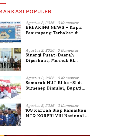
MARKASI POPULER
Agustus 2, 2026
0 Komentar
BREAKING NEWS – Kapal
Penumpang Terbakar di
Utara Sumenep
Agustus 2, 2026
0 Komentar
Sinergi Pusat-Daerah
Diperkuat, Menhub RI
Sambangi Bupati Sumenep
Bahas Penanganan KM
Mutiara Sentosa II
Agustus 3, 2026
0 Komentar
Semarak HUT RI ke -81 di
Sumenep Dimulai, Bupati
Fauzi Awali dengan Doa
untuk Korban Kapal
Terbakar
Agustus 5, 2026
0 Komentar
103 Kafilah Siap Ramaikan
MTQ KORPRI VIII Nasional di
Sulsel, 1.024 Peserta
Terdaftar