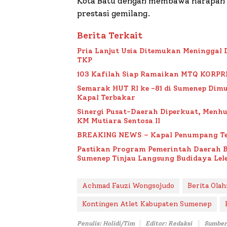
Kota Batu dengan membawa harapan 
prestasi gemilang.
Berita Terkait
Pria Lanjut Usia Ditemukan Meninggal 
TKP
103 Kafilah Siap Ramaikan MTQ KORPRI VI
Semarak HUT RI ke -81 di Sumenep Dimu
Kapal Terbakar
Sinergi Pusat-Daerah Diperkuat, Menh
KM Mutiara Sentosa II
BREAKING NEWS – Kapal Penumpang Te
Pastikan Program Pemerintah Daerah 
Sumenep Tinjau Langsung Budidaya Lele
Achmad Fauzi Wongsojudo
Berita Olah
Kontingen Atlet Kabupaten Sumenep
Penulis: Holidi/Tim
Editor: Redaksi
Sumber