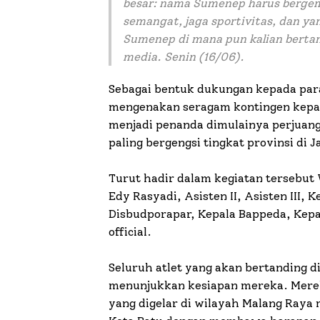
besar: nama Sumenep harus bergema
semangat, jaga sportivitas, dan ya
Sumenep di mana pun kalian berta
media. Senin (16/06).
Sebagai bentuk dukungan kepada para
mengenakan seragam kontingen kepad
menjadi penanda dimulainya perjuang
paling bergengsi tingkat provinsi di 
Turut hadir dalam kegiatan tersebut
Edy Rasyadi, Asisten II, Asisten III
Disbudporapar, Kepala Bappeda, Kepal
official.
Seluruh atlet yang akan bertanding di
menunjukkan kesiapan mereka. Merek
yang digelar di wilayah Malang Raya