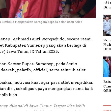
-81
Dim
Fau
Doa
Kap
 Simbolis Mengenakan Seragam kepada salah satu Atlet
menep, Achmad Fauzi Wongsojudo, secara resmi
Pem
Mul
let Kabupaten Sumenep yang akan berlaga di
DBH
rov) Jawa Timur IX Tahun 2025.
Bur
Tan
man Kantor Bupati Sumenep, pada Senin
daerah, pelatih, official, serta seluruh atlet.
Bela
ikan motivasi kuat agar para atlet menjadikan
Cum
ian diri, sekaligus upaya mengangkat nama baik
QRI
bih luas.
Sum
Tran
ep dikenal di Jawa Timur. Target kita lebih