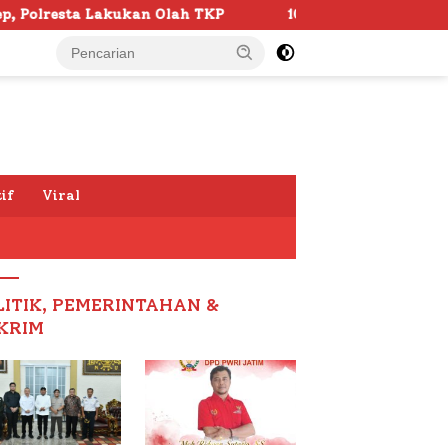
lah TKP
103 Kafilah Siap Ramaikan MTQ KORPRI VIII N
if
Viral
LITIK, PEMERINTAHAN &
KRIM