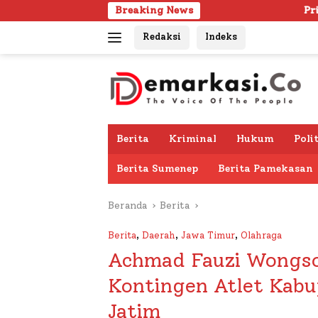
Langsung
Breaking News
Pria Lanjut Usia Ditemu
ke
Redaksi
Indeks
konten
Berita
Kriminal
Hukum
Poli
Berita Sumenep
Berita Pamekasan
Beranda
Berita
Berita
,
Daerah
,
Jawa Timur
,
Olahraga
Achmad Fauzi Wongso
Kontingen Atlet Kab
Jatim