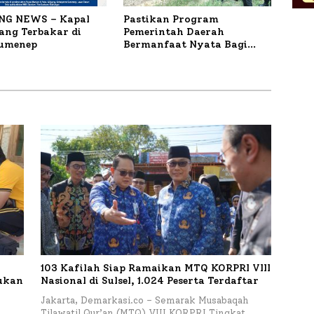
NG NEWS – Kapal
Pastikan Program
ng Terbakar di
Pemerintah Daerah
Sumenep
Bermanfaat Nyata Bagi
Masyarakat, Bupati
Sumenep Tinjau Langsung
Budidaya Lele dan Ayam
Petelur di Desa Bataal Timur
103 Kafilah Siap Ramaikan MTQ KORPRI VIII
kukan
Nasional di Sulsel, 1.024 Peserta Terdaftar
Jakarta, Demarkasi.co – Semarak Musabaqah
Tilawatil Qur’an (MTQ) VIII KORPRI Tingkat