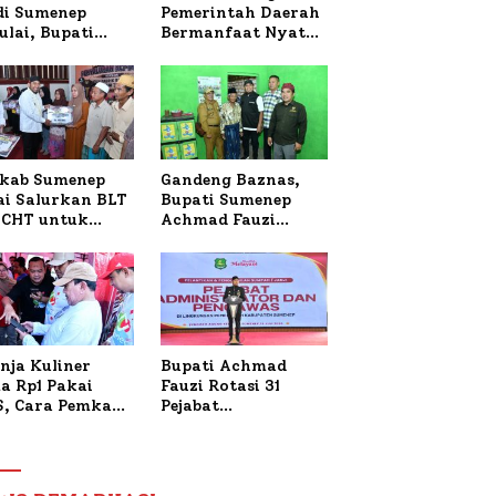
 di Sumenep
Pemerintah Daerah
ulai, Bupati
Bermanfaat Nyata
zi Awali dengan
Bagi Masyarakat,
 untuk Korban
Bupati Sumenep
al Terbakar
Tinjau Langsung
Budidaya Lele dan
Ayam Petelur di
Desa Bataal Timur
kab Sumenep
Gandeng Baznas,
ai Salurkan BLT
Bupati Sumenep
CHT untuk
Achmad Fauzi
uh Pabrik dan
Wongsojudo
i Tembakau
Serahkan Bantuan
Bedah RTLH di Dua
Kecamatan
nja Kuliner
Bupati Achmad
a Rp1 Pakai
Fauzi Rotasi 31
S, Cara Pemkab
Pejabat
enep Gaungkan
Administrator dan
saksi Digital
Pengawas,
Tekankan
Pelayanan dan