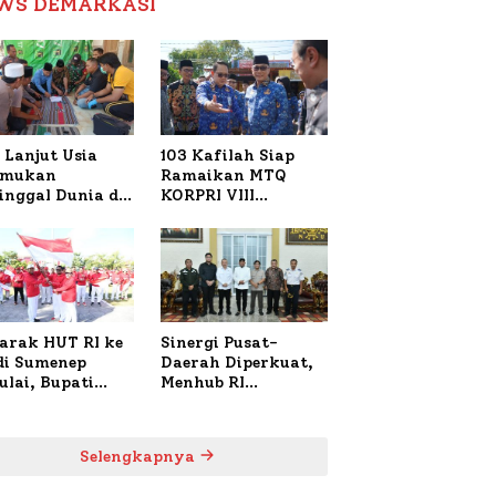
WS DEMARKASI
Reformasi Birokrasi
 Lanjut Usia
103 Kafilah Siap
emukan
Ramaikan MTQ
inggal Dunia di
KORPRI VIII
ura Sumenep,
Nasional di Sulsel,
resta Lakukan
1.024 Peserta
h TKP
Terdaftar
arak HUT RI ke
Sinergi Pusat-
 di Sumenep
Daerah Diperkuat,
ulai, Bupati
Menhub RI
zi Awali dengan
Sambangi Bupati
 untuk Korban
Sumenep Bahas
al Terbakar
Penanganan KM
Selengkapnya
Mutiara Sentosa II