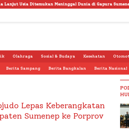
kan Meninggal Dunia di Gapura Sumenep, Polresta Lakukan O
tik
Olahraga
Sosial & Budaya
Kesehatan
Otomot
Berita Sampang
Berita Bangkalan
Berita Nasional
PO
HU
judo Lepas Keberangkatan
upaten Sumenep ke Porprov