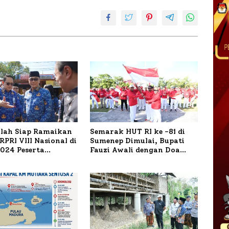
ilah Siap Ramaikan
Semarak HUT RI ke -81 di
PRI VIII Nasional di
Sumenep Dimulai, Bupati
1.024 Peserta
Fauzi Awali dengan Doa
ar
untuk Korban Kapal
Terbakar