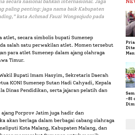
NE
 secara nasional bahkan internasional. Jaga
ng paling penting: jaga nama baik Kabupaten
nding,” kata Achmad Fauzi Wongsojudo pada
 atlet, secara simbolis bupati Sumenep
Pria
a salah satu perwakilan atlet. Momen tersebut
Dit
an para atlet Sumenep dalam ajang olahraga
Men
Gap
Jawa Timur.
Pol
Ola
 Wakil Bupati Imam Hasyim, Sekretaris Daerah
, Ketua KONI Sumenep Sutan Hadi Cahyadi, Kepala
a Dinas Pendidikan, serta jajaran pelatih dan
Sem
-81
Dim
Fau
 ajang Porprov Jatim juga hadir dan
Doa
a akan berlaga dalam berbagai cabang olahraga
Kap
 meliputi Kota Malang, Kabupaten Malang, dan