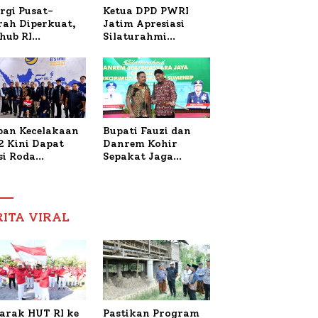
Ketua DPD PWRI
rgi Pusat-
Jatim Apresiasi
rah Diperkuat,
Silaturahmi
hub RI
Kapolresta Sumenep
bangi Bupati
dan PWRI, Sebut
enep Bahas
Kemitraan Ideal
anganan KM
Polri-Pers
ara Sentosa II
ban Kecelakaan
Bupati Fauzi dan
2 Kini Dapat
Danrem Kohir
si Roda
Sepakat Jaga
trik, Lita
Stabilitas Demi
fud Arifin
Percepat
itmen
Pembangunan
pingi
Sumenep
RITA VIRAL
gobatan Nabil
arak HUT RI ke
Pastikan Program