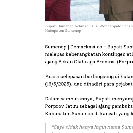
Bupati Sumenep Achmad Fauzi Wongsojudo Secara
Kabupaten Sumenep
Sumenep | Demarkasi.co – Bupati Su
melepas keberangkatan kontingen at
ajang Pekan Olahraga Provinsi (Porp
Acara pelepasan berlangsung di hala
(16/6/2025), dan dihadiri para pejabat 
Dalam sambutannya, Bupati menyampa
Porprov Jatim sebagai ajang pembukt
Kabupaten Sumenep di kancah yang le
“Saya tidak hanya ingin nama Sumen