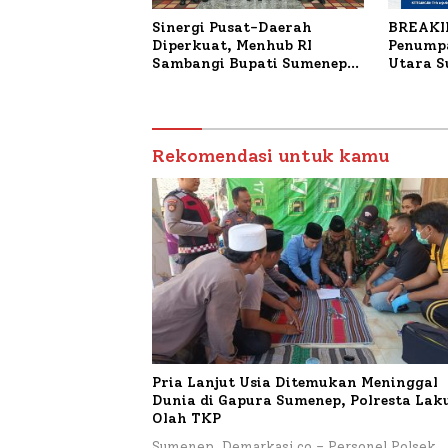
Sinergi Pusat-Daerah
BREAKI
Diperkuat, Menhub RI
Penumpa
Sambangi Bupati Sumenep
Utara 
Bahas Penanganan KM
Mutiara Sentosa II
Rekomendasi untuk kamu
Pria Lanjut Usia Ditemukan Meninggal
Dunia di Gapura Sumenep, Polresta La
Olah TKP
Sumenep, Demarkasi.co – Personel Polsek