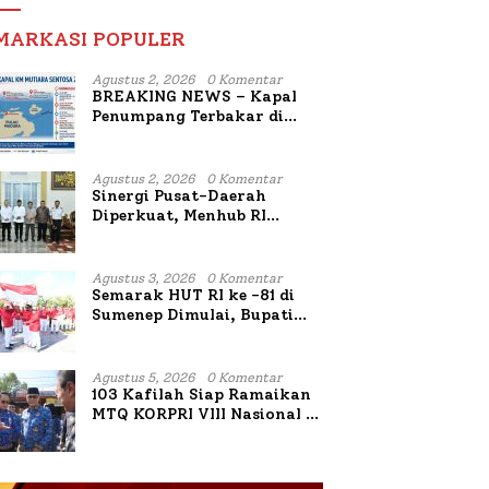
MARKASI POPULER
Agustus 2, 2026
0 Komentar
BREAKING NEWS – Kapal
Penumpang Terbakar di
Utara Sumenep
Agustus 2, 2026
0 Komentar
Sinergi Pusat-Daerah
Diperkuat, Menhub RI
Sambangi Bupati Sumenep
Bahas Penanganan KM
Mutiara Sentosa II
Agustus 3, 2026
0 Komentar
Semarak HUT RI ke -81 di
Sumenep Dimulai, Bupati
Fauzi Awali dengan Doa
untuk Korban Kapal
Terbakar
Agustus 5, 2026
0 Komentar
103 Kafilah Siap Ramaikan
MTQ KORPRI VIII Nasional di
Sulsel, 1.024 Peserta
Terdaftar