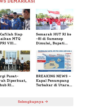
WS DEMARKASI
Reformasi Birokrasi
Kafilah Siap
Semarak HUT RI ke
aikan MTQ
-81 di Sumenep
PRI VIII
Dimulai, Bupati
onal di Sulsel,
Fauzi Awali dengan
4 Peserta
Doa untuk Korban
daftar
Kapal Terbakar
rgi Pusat-
BREAKING NEWS –
rah Diperkuat,
Kapal Penumpang
hub RI
Terbakar di Utara
bangi Bupati
Sumenep
enep Bahas
anganan KM
Selengkapnya
ara Sentosa II