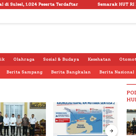
 Peserta Terdaftar
Semarak HUT RI ke -81 di Sumene
tik
Olahraga
Sosial & Budaya
Kesehatan
Otomot
Berita Sampang
Berita Bangkalan
Berita Nasional
PO
HU