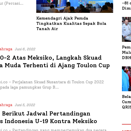
-81
ur (Percasi…
Dim
Fau
Kemendagri Ajak Pemda
Doa
Tingkatkan Kualitas Sepak Bola
Kap
Tanah Air
Pem
ahraga
Juni 6, 2022
Mul
 0-2 Atas Meksiko, Langkah Skuad
DBH
Bur
a Muda Terhenti di Ajang Toulon Cup
Tan
.co – Perjalanan Skuad Nusantara di Toulon Cup 2022
, pada laga pamungkas Grup B…
Bela
Cum
ahraga
Juni 5, 2022
QRI
Sum
, Berikut Jadwal Pertandingan
Tran
s Indonesia U-19 Kontra Meksiko
i.co – Pertandingan yang mempertemukan dua negara