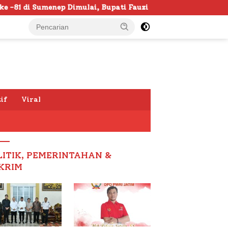
p Dimulai, Bupati Fauzi Awali dengan Doa untuk Korban Kap
if
Viral
LITIK, PEMERINTAHAN &
KRIM