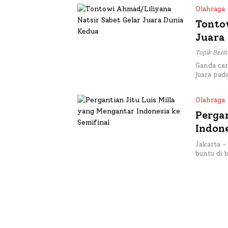
Olahraga
Tonto
Juara
Topik Berit
Ganda ca
juara pad
Olahraga
Pergan
Indone
Jakarta 
buntu di 