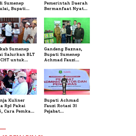
 di Sumenep
Pemerintah Daerah
ulai, Bupati
Bermanfaat Nyata
zi Awali dengan
Bagi Masyarakat,
 untuk Korban
Bupati Sumenep
al Terbakar
Tinjau Langsung
Budidaya Lele dan
Ayam Petelur di
Desa Bataal Timur
kab Sumenep
Gandeng Baznas,
ai Salurkan BLT
Bupati Sumenep
CHT untuk
Achmad Fauzi
uh Pabrik dan
Wongsojudo
i Tembakau
Serahkan Bantuan
Bedah RTLH di Dua
Kecamatan
nja Kuliner
Bupati Achmad
a Rp1 Pakai
Fauzi Rotasi 31
S, Cara Pemkab
Pejabat
enep Gaungkan
Administrator dan
saksi Digital
Pengawas,
Tekankan
Pelayanan dan