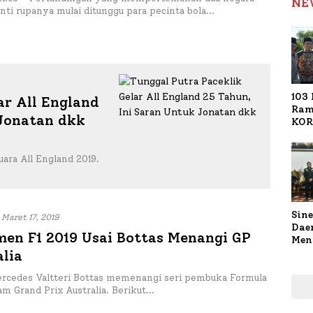
NE
ti rupanya mulai ditunggu para pecinta bola…
103 
ar All England
Ram
 Jonatan dkk
KOR
Nasi
1.02
uara All England 2019.
Ter
Sine
Maret 17, 2019
Dae
men F1 2019 Usai Bottas Menangi GP
Men
Sam
lia
Sum
Pen
ercedes Valtteri Bottas memenangi seri pembuka Formula
Muti
lam Grand Prix Australia. Berikut…