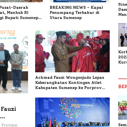
Sine
 Pusat-Daerah
BREAKING NEWS – Kapal
Past
Dae
at, Menhub RI
Penumpang Terbakar di
Peme
Men
i Bupati Sumenep
Utara Sumenep
Berm
Sam
Penanganan KM
Masy
Sum
 Sentosa II
Sume
Pen
Budi
Muti
Pete
Kor
202
Kur
Elek
Mah
Achmad Fauzi Wongsojudo Lepas
Kom
Keberangkatan Kontingen Atlet
Dam
BE
Kabupaten Sumenep ke Porprov
Pen
Jatim
 Fauzi
rov 2025
Sem
 Provinsi