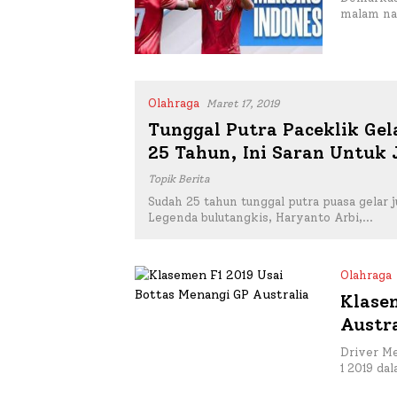
malam nan
Olahraga
Maret 17, 2019
Tunggal Putra Paceklik Gel
25 Tahun, Ini Saran Untuk
Topik Berita
Sudah 25 tahun tunggal putra puasa gelar j
Legenda bulutangkis, Haryanto Arbi,…
Olahraga
Klase
Austra
Driver M
1 2019 da