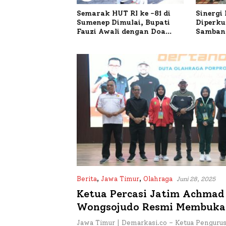
h Siap Ramaikan
Semarak HUT RI ke -81 di
Sinergi
 VIII Nasional di
Sumenep Dimulai, Bupati
Diperku
24 Peserta
Fauzi Awali dengan Doa
Sambang
untuk Korban Kapal
Bahas 
Terbakar
Mutiara
Berita
,
Jawa Timur
,
Olahraga
Juni 28, 2025
Ketua Percasi Jatim Achmad
Wongsojudo Resmi Membuka
Pertandingan Catur di Porp
Jawa Timur | Demarkasi.co – Ketua Pengurus