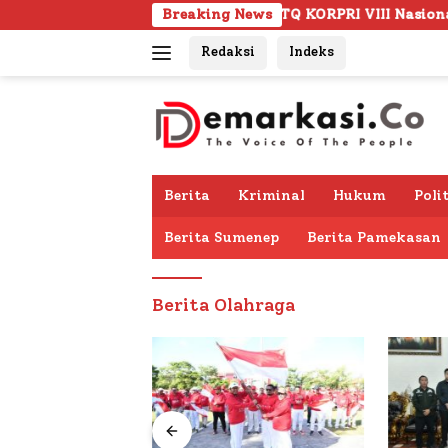
Langsung
ilah Siap Ramaikan MTQ KORPRI VIII Nasional di Sulsel, 1.024
Breaking News
ke
Redaksi
Indeks
konten
Berita
Kriminal
Hukum
Poli
Berita Sumenep
Berita Pamekasan
Berita Olahraga