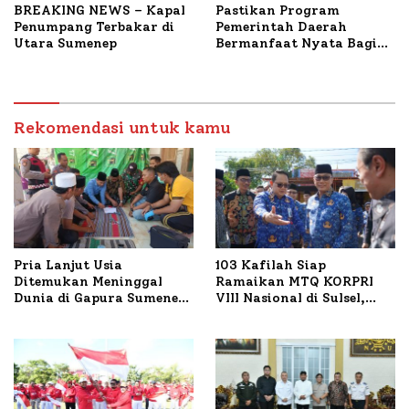
BREAKING NEWS – Kapal
Pastikan Program
Penumpang Terbakar di
Pemerintah Daerah
Utara Sumenep
Bermanfaat Nyata Bagi
Masyarakat, Bupati
Sumenep Tinjau Langsung
Budidaya Lele dan Ayam
Petelur di Desa Bataal
Rekomendasi untuk kamu
Timur
Pria Lanjut Usia
103 Kafilah Siap
Ditemukan Meninggal
Ramaikan MTQ KORPRI
Dunia di Gapura Sumenep,
VIII Nasional di Sulsel,
Polresta Lakukan Olah
1.024 Peserta Terdaftar
TKP