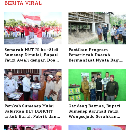
BERITA VIRAL
Semarak HUT RI ke -81 di
Pastikan Program
Sumenep Dimulai, Bupati
Pemerintah Daerah
Fauzi Awali dengan Doa
Bermanfaat Nyata Bagi
untuk Korban Kapal
Masyarakat, Bupati
Terbakar
Sumenep Tinjau Langsung
Budidaya Lele dan Ayam
Petelur di Desa Bataal
Timur
Pemkab Sumenep Mulai
Gandeng Baznas, Bupati
Salurkan BLT DBHCHT
Sumenep Achmad Fauzi
untuk Buruh Pabrik dan
Wongsojudo Serahkan
Tani Tembakau
Bantuan Bedah RTLH di
Dua Kecamatan