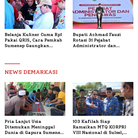
Belanja Kuliner Cuma Rp1
Bupati Achmad Fauzi
Pakai QRIS, Cara Pemkab
Rotasi 31 Pejabat
Sumenep Gaungkan
Administrator dan
Transaksi Digital
Pengawas, Tekankan
Pelayanan dan Reformasi
Birokrasi
NEWS DEMARKASI
Pria Lanjut Usia
103 Kafilah Siap
Ditemukan Meninggal
Ramaikan MTQ KORPRI
Dunia di Gapura Sumenep,
VIII Nasional di Sulsel,