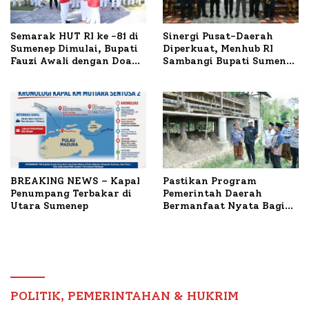
Semarak HUT RI ke -81 di
Sinergi Pusat-Daerah
Sumenep Dimulai, Bupati
Diperkuat, Menhub RI
Fauzi Awali dengan Doa
Sambangi Bupati Sumenep
untuk Korban Kapal
Bahas Penanganan KM
Terbakar
Mutiara Sentosa II
BREAKING NEWS – Kapal
Pastikan Program
Penumpang Terbakar di
Pemerintah Daerah
Utara Sumenep
Bermanfaat Nyata Bagi
Masyarakat, Bupati
Sumenep Tinjau Langsung
Budidaya Lele dan Ayam
Petelur di Desa Bataal
Timur
POLITIK, PEMERINTAHAN & HUKRIM