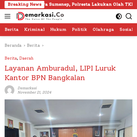
Langsung
 Gapura Sumenep, Polresta Lakukan Olah TKP
Breaking News
103 Ka
ke
konten
Berita
Kriminal
Hukum
Politik
Olahraga
Sosial 
Beranda
Berita
Berita
,
Daerah
Layanan Amburadul, LIPI Luruk
Kantor BPN Bangkalan
Demarkasi
November 21, 2024