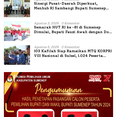
Sinergi Pusat-Daerah Diperkuat,
Menhub RI Sambangi Bupati Sumenep
Bahas Penanganan KM Mutiara Sentosa
II
Agustus 3, 2026
0 Komentar
Semarak HUT RI ke -81 di Sumenep
Dimulai, Bupati Fauzi Awali dengan Doa
untuk Korban Kapal Terbakar
Agustus 5, 2026
0 Komentar
103 Kafilah Siap Ramaikan MTQ KORPRI
VIII Nasional di Sulsel, 1.024 Peserta
Terdaftar