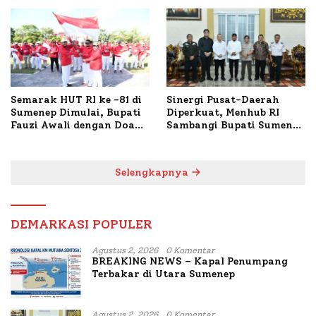
Polresta Lakukan Olah
1.024 Peserta Terdaftar
TKP
Semarak HUT RI ke -81 di
Sinergi Pusat-Daerah
Sumenep Dimulai, Bupati
Diperkuat, Menhub RI
Fauzi Awali dengan Doa
Sambangi Bupati Sumenep
untuk Korban Kapal
Bahas Penanganan KM
Terbakar
Mutiara Sentosa II
Selengkapnya
DEMARKASI POPULER
Agustus 2, 2026
0 Komentar
BREAKING NEWS – Kapal Penumpang
Terbakar di Utara Sumenep
Agustus 2, 2026
0 Komentar