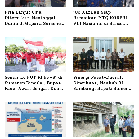
Pria Lanjut Usia
103 Kafilah Siap
Ditemukan Meninggal
Ramaikan MTQ KORPRI
Dunia di Gapura Sumenep,
VIII Nasional di Sulsel,
Polresta Lakukan Olah
1.024 Peserta Terdaftar
TKP
Semarak HUT RI ke -81 di
Sinergi Pusat-Daerah
Sumenep Dimulai, Bupati
Diperkuat, Menhub RI
Fauzi Awali dengan Doa
Sambangi Bupati Sumenep
untuk Korban Kapal
Bahas Penanganan KM
Terbakar
Mutiara Sentosa II