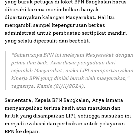
yang buruk petugas di loket BPN Bangkalan harus
dibenahi karena menimbulkan banyak
dipertanyakan kalangan Masyarakat. Hal itu,
mengambil sampel kepengurusan berkas
administrasi untuk pembuatan sertipikat mandiri
yang selalu dipersulit dan berbelit.
“Seharusnya BPN ini melayani Masyarakat dengan
prima dan baik. Atas dasar pengaduan dari
sejumlah Masyarakat, maka LIPI mempertanyakan
kinerja BPN yang dinilai buruk oleh masyarakat,”
tegasnya. Kamis (21/11/2024).
Sementara, Kepala BPN Bangkalan, Arya Ismana
menyampaikan terima kasih atas masukan dan
kritik yang disampaikan LIPI, sehingga masukan ini
menjadi evaluasi dan perbaikan untuk pelayanan
BPN ke depan.