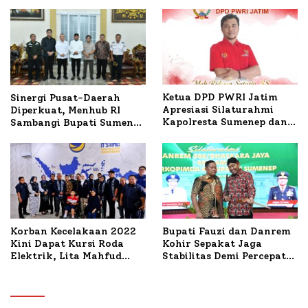
Ketua DPD PWRI Jatim
Sinergi Pusat-Daerah
Apresiasi Silaturahmi
Diperkuat, Menhub RI
Kapolresta Sumenep dan
Sambangi Bupati Sumenep
PWRI, Sebut Kemitraan
Bahas Penanganan KM
Ideal Polri-Pers
Mutiara Sentosa II
Korban Kecelakaan 2022
Bupati Fauzi dan Danrem
Kini Dapat Kursi Roda
Kohir Sepakat Jaga
Elektrik, Lita Mahfud
Stabilitas Demi Percepat
Arifin Komitmen
Pembangunan Sumenep
Dampingi Pengobatan
Nabil