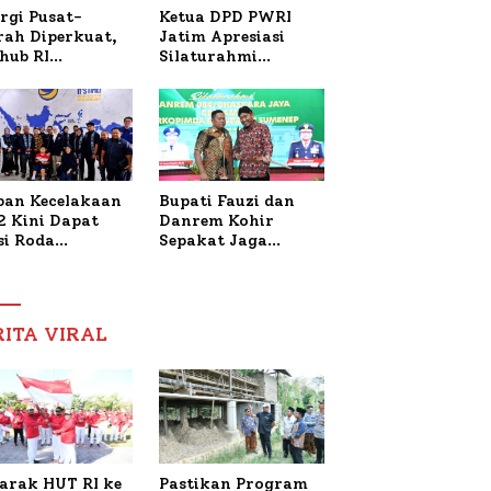
rgi Pusat-
Ketua DPD PWRI
rah Diperkuat,
Jatim Apresiasi
hub RI
Silaturahmi
bangi Bupati
Kapolresta Sumenep
enep Bahas
dan PWRI, Sebut
anganan KM
Kemitraan Ideal
ara Sentosa II
Polri-Pers
ban Kecelakaan
Bupati Fauzi dan
2 Kini Dapat
Danrem Kohir
si Roda
Sepakat Jaga
trik, Lita
Stabilitas Demi
fud Arifin
Percepat
itmen
Pembangunan
pingi
Sumenep
RITA VIRAL
gobatan Nabil
arak HUT RI ke
Pastikan Program