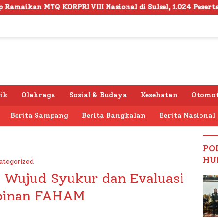
Nasional di Sulsel, 1.024 Peserta Terdaftar
Semarak
tik
Olahraga
Sosial & Budaya
Kesehatan
Otomot
Berita Sampang
Berita Bangkalan
Berita Nasional
PO
HU
ategorized
 Wujud Syukur dan Evaluasi
pinan FAHAM