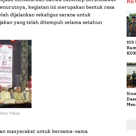
NE
nurutnya, kegiatan ini merupakan bentuk rasa
lah dijalankan sekaligus sarana untuk
jakan yang telah ditempuh selama setahun
103 
Ram
KOR
Nasi
1.02
Ter
Sine
Dae
Men
Sam
 Satu Tahun
Sum
Pen
Muti
isan masyarakat untuk bersama-sama