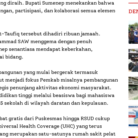
ng diraih. Bupati Sumenep menekankan bahwa
ungan, partisipasi, dan kolaborasi semua elemen
DE
t-Taufiq tersebut dihadiri ribuan jamaah.
uhammad SAW menggema dengan penuh
enep senantiasa mendapat keberkahan,
ai bidang.
bangunan yang mulai bergerak termasuk
ut menjadi fokus Pemkab misalnya pembangunan
ategis penunjang aktivitas ekonomi masyarakat.
idikan tinggi melalui beasiswa bagi mahasiswa
5 sekolah di wilayah daratan dan kepulauan.
at gratis dari Puskesmas hingga RSUD cukup
iversal Health Coverage (UHC) yang terus
yang merupakan satu-satunya rumah sakit pelat