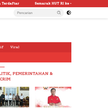
 HUT RI ke -81 di Sumenep Dimulai, Bupati Fauzi Awali den
if
Viral
LITIK, PEMERINTAHAN &
KRIM