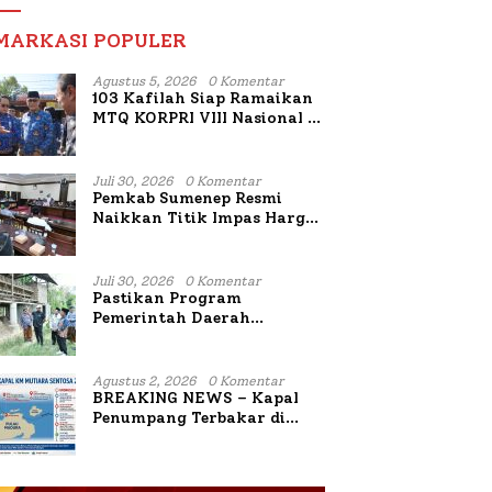
MARKASI POPULER
Agustus 5, 2026
0 Komentar
103 Kafilah Siap Ramaikan
MTQ KORPRI VIII Nasional di
Sulsel, 1.024 Peserta
Terdaftar
Juli 30, 2026
0 Komentar
Pemkab Sumenep Resmi
Naikkan Titik Impas Harga
Tembakau 2026, Tembakau
Sawah Naik Tertinggi 5,08
Persen
Juli 30, 2026
0 Komentar
Pastikan Program
Pemerintah Daerah
Bermanfaat Nyata Bagi
Masyarakat, Bupati
Sumenep Tinjau Langsung
Agustus 2, 2026
0 Komentar
Budidaya Lele dan Ayam
BREAKING NEWS – Kapal
Petelur di Desa Bataal Timur
Penumpang Terbakar di
Utara Sumenep