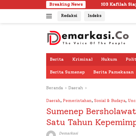
Langsung
103 Kafilah Siap Ramaikan MTQ KORPRI VIII 
Breaking News
ke
Redaksi
Indeks
konten
Berita
Kriminal
Hukum
Poli
Berita Sumenep
Berita Pamekasan
Beranda
Daerah
Daerah
,
Pemerintahan
,
Sosial & Budaya
,
Unc
Sumenep Bersholawat
Satu Tahun Kepemim
Demarkasi