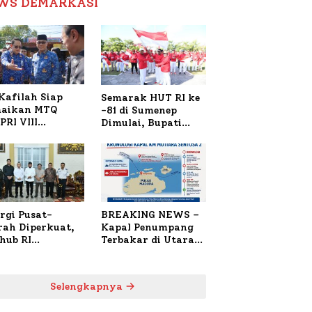
WS DEMARKASI
Reformasi Birokrasi
Kafilah Siap
Semarak HUT RI ke
aikan MTQ
-81 di Sumenep
PRI VIII
Dimulai, Bupati
onal di Sulsel,
Fauzi Awali dengan
4 Peserta
Doa untuk Korban
daftar
Kapal Terbakar
rgi Pusat-
BREAKING NEWS –
rah Diperkuat,
Kapal Penumpang
hub RI
Terbakar di Utara
bangi Bupati
Sumenep
enep Bahas
anganan KM
Selengkapnya
ara Sentosa II