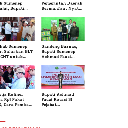
 di Sumenep
Pemerintah Daerah
ulai, Bupati
Bermanfaat Nyata
zi Awali dengan
Bagi Masyarakat,
 untuk Korban
Bupati Sumenep
al Terbakar
Tinjau Langsung
Budidaya Lele dan
Ayam Petelur di
Desa Bataal Timur
kab Sumenep
Gandeng Baznas,
ai Salurkan BLT
Bupati Sumenep
CHT untuk
Achmad Fauzi
uh Pabrik dan
Wongsojudo
i Tembakau
Serahkan Bantuan
Bedah RTLH di Dua
Kecamatan
nja Kuliner
Bupati Achmad
a Rp1 Pakai
Fauzi Rotasi 31
S, Cara Pemkab
Pejabat
enep Gaungkan
Administrator dan
saksi Digital
Pengawas,
Tekankan
Pelayanan dan