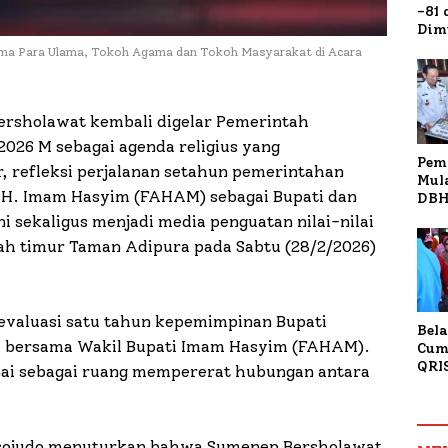
-81
Dim
Fau
ma Para Ulama, Tokoh Agama dan Tokoh Masyarakat di Acara
Doa
Kap
rsholawat kembali digelar Pemerintah
026 M sebagai agenda religius yang
Pem
, refleksi perjalanan setahun pemerintahan
Mul
H. Imam Hasyim (FAHAM) sebagai Bupati dan
DBH
Bur
i sekaligus menjadi media penguatan nilai-nilai
Tan
ah timur Taman Adipura pada Sabtu (28/2/2026)
evaluasi satu tahun kepemimpinan Bupati
Bela
 bersama Wakil Bupati Imam Hasyim (FAHAM).
Cum
QRI
knai sebagai ruang mempererat hubungan antara
Sum
Tran
sojudo menuturkan bahwa Sumenep Bersholawat