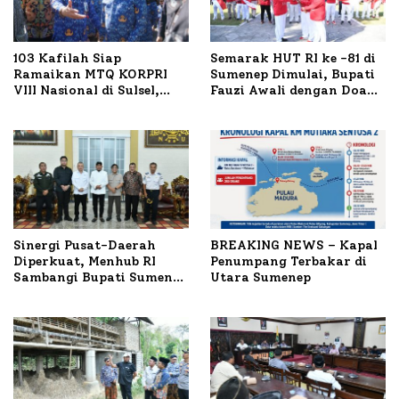
103 Kafilah Siap
Semarak HUT RI ke -81 di
Ramaikan MTQ KORPRI
Sumenep Dimulai, Bupati
VIII Nasional di Sulsel,
Fauzi Awali dengan Doa
1.024 Peserta Terdaftar
untuk Korban Kapal
Terbakar
Sinergi Pusat-Daerah
BREAKING NEWS – Kapal
Diperkuat, Menhub RI
Penumpang Terbakar di
Sambangi Bupati Sumenep
Utara Sumenep
Bahas Penanganan KM
Mutiara Sentosa II