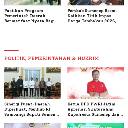
Pastikan Program
Pemkab Sumenep Resmi
Pemerintah Daerah
Naikkan Titik Impas
Bermanfaat Nyata Bagi
Harga Tembakau 2026,
Masyarakat, Bupati
Tembakau Sawah Naik
Sumenep Tinjau Langsung
Tertinggi 5,08 Persen
Budidaya Lele dan Ayam
Petelur di Desa Bataal
Timur
POLITIK, PEMERINTAHAN & HUKRIM
Ketua DPD PWRI Jatim
Sinergi Pusat-Daerah
Apresiasi Silaturahmi
Diperkuat, Menhub RI
Kapolresta Sumenep dan
Sambangi Bupati Sumenep
PWRI, Sebut Kemitraan
Bahas Penanganan KM
Ideal Polri-Pers
Mutiara Sentosa II