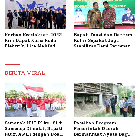
Korban Kecelakaan 2022
Bupati Fauzi dan Danrem
Kini Dapat Kursi Roda
Kohir Sepakat Jaga
Elektrik, Lita Mahfud
Stabilitas Demi Percepat
Arifin Komitmen
Pembangunan Sumenep
Dampingi Pengobatan
Nabil
BERITA VIRAL
Semarak HUT RI ke -81 di
Pastikan Program
Sumenep Dimulai, Bupati
Pemerintah Daerah
Fauzi Awali dengan Doa
Bermanfaat Nyata Bagi
untuk Korban Kapal
Masyarakat, Bupati