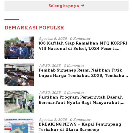
Selengkapnya
DEMARKASI POPULER
Agustus 5, 2026
0 Komentar
103 Kafilah Siap Ramaikan MTQ KORPRI
VIII Nasional di Sulsel, 1.024 Peserta
Terdaftar
Juli 30, 2026
0 Komentar
Pemkab Sumenep Resmi Naikkan Titik
Impas Harga Tembakau 2026, Tembakau
Sawah Naik Tertinggi 5,08 Persen
Juli 30, 2026
0 Komentar
Pastikan Program Pemerintah Daerah
Bermanfaat Nyata Bagi Masyarakat,
Bupati Sumenep Tinjau Langsung
Budidaya Lele dan Ayam Petelur di Desa
Bataal Timur
Agustus 2, 2026
0 Komentar
BREAKING NEWS – Kapal Penumpang
Terbakar di Utara Sumenep