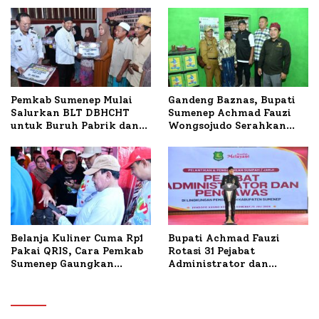
Terbakar
Sumenep Tinjau Langsung
Budidaya Lele dan Ayam
Petelur di Desa Bataal
Timur
Pemkab Sumenep Mulai
Gandeng Baznas, Bupati
Salurkan BLT DBHCHT
Sumenep Achmad Fauzi
untuk Buruh Pabrik dan
Wongsojudo Serahkan
Tani Tembakau
Bantuan Bedah RTLH di
Dua Kecamatan
Belanja Kuliner Cuma Rp1
Bupati Achmad Fauzi
Pakai QRIS, Cara Pemkab
Rotasi 31 Pejabat
Sumenep Gaungkan
Administrator dan
Transaksi Digital
Pengawas, Tekankan
Pelayanan dan Reformasi
Birokrasi