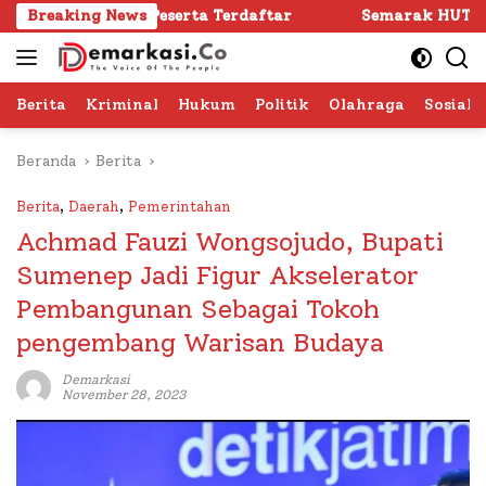
Langsung
24 Peserta Terdaftar
Breaking News
Semarak HUT RI ke -81 di Sume
ke
konten
Berita
Kriminal
Hukum
Politik
Olahraga
Sosial 
Beranda
Berita
Berita
,
Daerah
,
Pemerintahan
Achmad Fauzi Wongsojudo, Bupati
Sumenep Jadi Figur Akselerator
Pembangunan Sebagai Tokoh
pengembang Warisan Budaya
Demarkasi
November 28, 2023