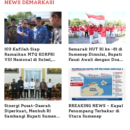
NEWS DEMARKASI
103 Kafilah Siap
Semarak HUT RI ke -81 di
Ramaikan MTQ KORPRI
Sumenep Dimulai, Bupati
VIII Nasional di Sulsel,
Fauzi Awali dengan Doa
1.024 Peserta Terdaftar
untuk Korban Kapal
Terbakar
Sinergi Pusat-Daerah
BREAKING NEWS – Kapal
Diperkuat, Menhub RI
Penumpang Terbakar di
Sambangi Bupati Sumenep
Utara Sumenep
Bahas Penanganan KM
Mutiara Sentosa II