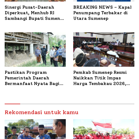
Sinergi Pusat-Daerah
BREAKING NEWS – Kapal
Diperkuat, Menhub RI
Penumpang Terbakar di
Sambangi Bupati Sumenep
Utara Sumenep
Bahas Penanganan KM
Mutiara Sentosa II
Pastikan Program
Pemkab Sumenep Resmi
Pemerintah Daerah
Naikkan Titik Impas
Bermanfaat Nyata Bagi
Harga Tembakau 2026,
Masyarakat, Bupati
Tembakau Sawah Naik
Sumenep Tinjau Langsung
Tertinggi 5,08 Persen
Budidaya Lele dan Ayam
Petelur di Desa Bataal
Timur
Rekomendasi untuk kamu