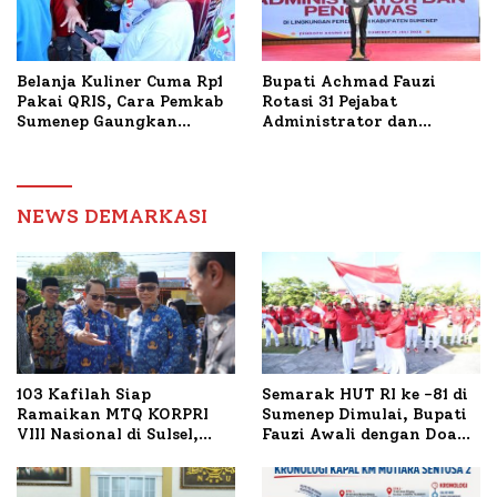
Belanja Kuliner Cuma Rp1
Bupati Achmad Fauzi
Pakai QRIS, Cara Pemkab
Rotasi 31 Pejabat
Sumenep Gaungkan
Administrator dan
Transaksi Digital
Pengawas, Tekankan
Pelayanan dan Reformasi
Birokrasi
NEWS DEMARKASI
103 Kafilah Siap
Semarak HUT RI ke -81 di
Ramaikan MTQ KORPRI
Sumenep Dimulai, Bupati
VIII Nasional di Sulsel,
Fauzi Awali dengan Doa
1.024 Peserta Terdaftar
untuk Korban Kapal
Terbakar