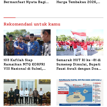
Bermanfaat Nyata Bagi
Harga Tembakau 2026,
Masyarakat, Bupati
Tembakau Sawah Naik
Sumenep Tinjau Langsung
Tertinggi 5,08 Persen
Budidaya Lele dan Ayam
Petelur di Desa Bataal
Timur
Rekomendasi untuk kamu
103 Kafilah Siap
Semarak HUT RI ke -81 di
Ramaikan MTQ KORPRI
Sumenep Dimulai, Bupati
VIII Nasional di Sulsel,
Fauzi Awali dengan Doa
1.024 Peserta Terdaftar
untuk Korban Kapal
Terbakar