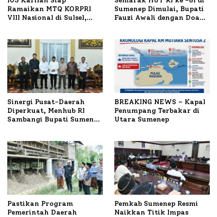
103 Kafilah Siap
Semarak HUT RI ke -81 di
Ramaikan MTQ KORPRI
Sumenep Dimulai, Bupati
VIII Nasional di Sulsel,
Fauzi Awali dengan Doa
1.024 Peserta Terdaftar
untuk Korban Kapal
Terbakar
Sinergi Pusat-Daerah
BREAKING NEWS – Kapal
Diperkuat, Menhub RI
Penumpang Terbakar di
Sambangi Bupati Sumenep
Utara Sumenep
Bahas Penanganan KM
Mutiara Sentosa II
Pastikan Program
Pemkab Sumenep Resmi
Pemerintah Daerah
Naikkan Titik Impas