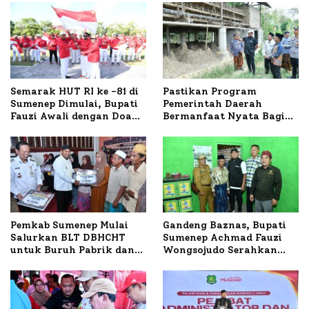
Semarak HUT RI ke -81 di
Pastikan Program
Sumenep Dimulai, Bupati
Pemerintah Daerah
Fauzi Awali dengan Doa
Bermanfaat Nyata Bagi
untuk Korban Kapal
Masyarakat, Bupati
Terbakar
Sumenep Tinjau Langsung
Budidaya Lele dan Ayam
Petelur di Desa Bataal
Timur
Pemkab Sumenep Mulai
Gandeng Baznas, Bupati
Salurkan BLT DBHCHT
Sumenep Achmad Fauzi
untuk Buruh Pabrik dan
Wongsojudo Serahkan
Tani Tembakau
Bantuan Bedah RTLH di
Dua Kecamatan