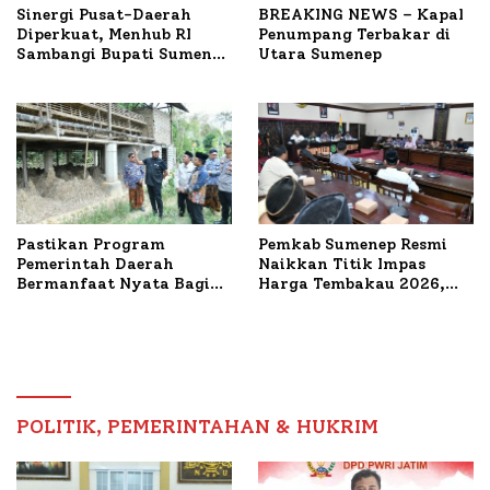
Sinergi Pusat-Daerah
BREAKING NEWS – Kapal
Diperkuat, Menhub RI
Penumpang Terbakar di
Sambangi Bupati Sumenep
Utara Sumenep
Bahas Penanganan KM
Mutiara Sentosa II
Pastikan Program
Pemkab Sumenep Resmi
Pemerintah Daerah
Naikkan Titik Impas
Bermanfaat Nyata Bagi
Harga Tembakau 2026,
Masyarakat, Bupati
Tembakau Sawah Naik
Sumenep Tinjau Langsung
Tertinggi 5,08 Persen
Budidaya Lele dan Ayam
Petelur di Desa Bataal
Timur
POLITIK, PEMERINTAHAN & HUKRIM