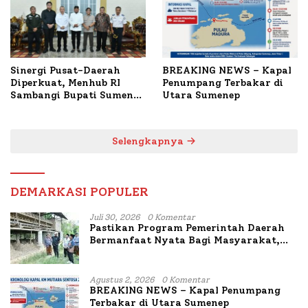
Sinergi Pusat-Daerah
BREAKING NEWS – Kapal
Diperkuat, Menhub RI
Penumpang Terbakar di
Sambangi Bupati Sumenep
Utara Sumenep
Bahas Penanganan KM
Mutiara Sentosa II
Selengkapnya
DEMARKASI POPULER
Juli 30, 2026
0 Komentar
Pastikan Program Pemerintah Daerah
Bermanfaat Nyata Bagi Masyarakat,
Bupati Sumenep Tinjau Langsung
Budidaya Lele dan Ayam Petelur di Desa
Bataal Timur
Agustus 2, 2026
0 Komentar
BREAKING NEWS – Kapal Penumpang
Terbakar di Utara Sumenep