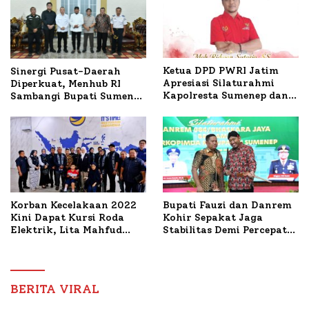
Ketua DPD PWRI Jatim
Sinergi Pusat-Daerah
Apresiasi Silaturahmi
Diperkuat, Menhub RI
Kapolresta Sumenep dan
Sambangi Bupati Sumenep
PWRI, Sebut Kemitraan
Bahas Penanganan KM
Ideal Polri-Pers
Mutiara Sentosa II
Korban Kecelakaan 2022
Bupati Fauzi dan Danrem
Kini Dapat Kursi Roda
Kohir Sepakat Jaga
Elektrik, Lita Mahfud
Stabilitas Demi Percepat
Arifin Komitmen
Pembangunan Sumenep
Dampingi Pengobatan
Nabil
BERITA VIRAL