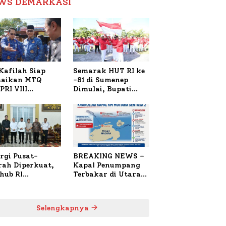
WS DEMARKASI
Reformasi Birokrasi
Kafilah Siap
Semarak HUT RI ke
aikan MTQ
-81 di Sumenep
PRI VIII
Dimulai, Bupati
onal di Sulsel,
Fauzi Awali dengan
4 Peserta
Doa untuk Korban
daftar
Kapal Terbakar
rgi Pusat-
BREAKING NEWS –
rah Diperkuat,
Kapal Penumpang
hub RI
Terbakar di Utara
bangi Bupati
Sumenep
enep Bahas
anganan KM
Selengkapnya
ara Sentosa II