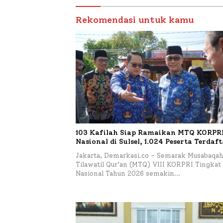
Budiday
Petelur
Rekomendasi untuk kamu
103 Kafilah Siap Ramaikan MTQ KORPRI 
Nasional di Sulsel, 1.024 Peserta Terdaf
Jakarta, Demarkasi.co – Semarak Musabaqa
Tilawatil Qur’an (MTQ) VIII KORPRI Tingkat
Nasional Tahun 2026 semakin…