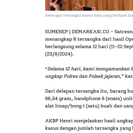
Beberapa Tersangka Kasus Sabu yang Berhasil D
SUMENEP | DEMARKASI.CO –
Satresn
menangkap 8 tersangka dari hasil O
berlangsung selama 12 hari (11-22 S
(23/9/2024).
“
Selama 12 hari, kami mengamankan 8 (
ungkap Polres dan Polsek jajaran
,” ka
Dari delapan tersangka itu, barang 
66,54 gram, handphone 6 (enam) unit,
alat hisap/bong 1 (satu) buah dan uan
AKBP Henri menjelaskan hasil ungkap
kasus dengan jumlah tersangka yang 