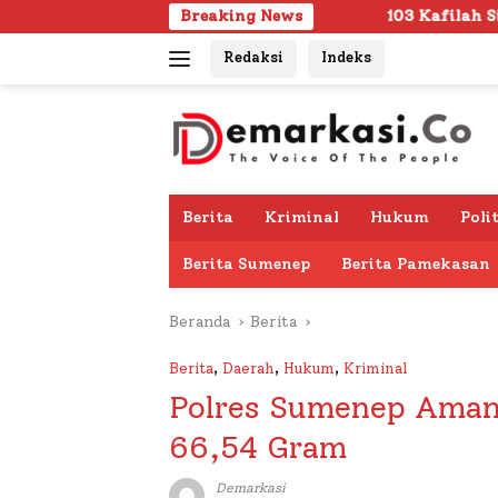
Langsung
Breaking News
103 Kafilah Siap Ramaikan MTQ KORPRI 
ke
Redaksi
Indeks
konten
Berita
Kriminal
Hukum
Poli
Berita Sumenep
Berita Pamekasan
Beranda
Berita
Berita
,
Daerah
,
Hukum
,
Kriminal
Polres Sumenep Aman
66,54 Gram
Demarkasi