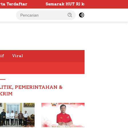
marak HUT RI ke -81 di Sumenep Dimulai, Bupati Fauzi Awal
if
Viral
LITIK, PEMERINTAHAN &
KRIM