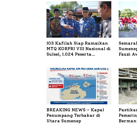
103 Kafilah Siap Ramaikan
Semarak
MTQ KORPRI VIII Nasional di
Sumenep
Sulsel, 1.024 Peserta
Fauzi A
Terdaftar
untuk K
Terbaka
BREAKING NEWS – Kapal
Pastika
Penumpang Terbakar di
Pemerin
Utara Sumenep
Bermanf
Masyara
Sumenep