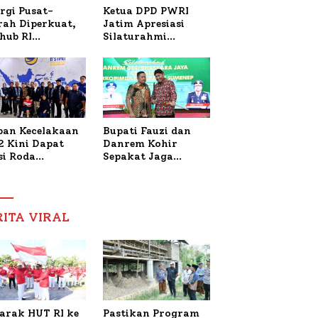
Ketua DPD PWRI
rgi Pusat-
Jatim Apresiasi
rah Diperkuat,
Silaturahmi
hub RI
Kapolresta Sumenep
bangi Bupati
dan PWRI, Sebut
enep Bahas
Kemitraan Ideal
anganan KM
Polri-Pers
ara Sentosa II
ban Kecelakaan
Bupati Fauzi dan
2 Kini Dapat
Danrem Kohir
si Roda
Sepakat Jaga
trik, Lita
Stabilitas Demi
fud Arifin
Percepat
itmen
Pembangunan
pingi
Sumenep
RITA VIRAL
gobatan Nabil
arak HUT RI ke
Pastikan Program