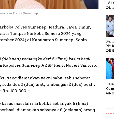
-81
Dim
Fau
iamankan Polres Sumemep.
Doa
Kap
arkoba Polres Sumenep, Madura, Jawa Timur,
perasi Tumpas Narkoba Semeru 2024 yang
eptember 2024) di Kabupaten Sumenep. Senin
Pem
Mul
DBH
Bur
delapan) tersangka dari 5 (lima) kasus hasil
Tan
ta Kapolres Sumenep AKBP Henri Noveri Santoso.
bukti yang diamankan yakni sabu-sabu seberat
 roda dua 2 (dua) unit, timbangan 2 (dua) buah,
Bela
Cum
g Rp. 100.000,-.
QRI
Sum
Tran
 kasus masalah narkotika sebanyak 5 (lima)
berhasil diamankan sebanyak 8 (delapan) orang