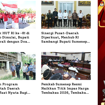
 HUT RI ke -81 di
Sinergi Pusat-Daerah
 Dimulai, Bupati
Diperkuat, Menhub RI
wali dengan Doa
Sambangi Bupati Sumenep
orban Kapal
Bahas Penanganan KM
r
Mutiara Sentosa II
n Program
Pemkab Sumenep Resmi
tah Daerah
Naikkan Titik Impas Harga
aat Nyata Bagi
Tembakau 2026, Tembakau
kat, Bupati
Sawah Naik Tertinggi 5,08
 Tinjau Langsung
Persen