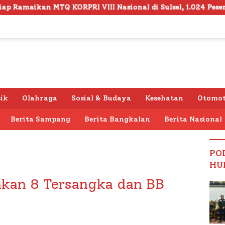
VIII Nasional di Sulsel, 1.024 Peserta Terdaftar
Se
tik
Olahraga
Sosial & Budaya
Kesehatan
Otomot
Berita Sampang
Berita Bangkalan
Berita Nasional
PO
HU
kan 8 Tersangka dan BB