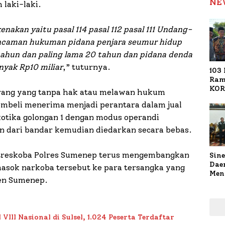
NE
laki-laki.
nakan yaitu pasal 114 pasal 112 pasal 111 Undang-
ncaman hukuman pidana penjara seumur hidup
 tahun dan paling lama 20 tahun dan pidana denda
anyak Rp10 miliar
,” tuturnya.
103 
Ram
KOR
orang yang tanpa hak atau melawan hukum
Nasi
mbeli menerima menjadi perantara dalam jual
1.02
Ter
otika golongan 1 dengan modus operandi
n dari bandar kemudian diedarkan secara bebas.
atreskoba Polres Sumenep terus mengembangkan
Sine
Dae
asok narkoba tersebut ke para tersangka yang
Men
en Sumenep.
Sam
Sum
Pen
Muti
II Nasional di Sulsel, 1.024 Peserta Terdaftar