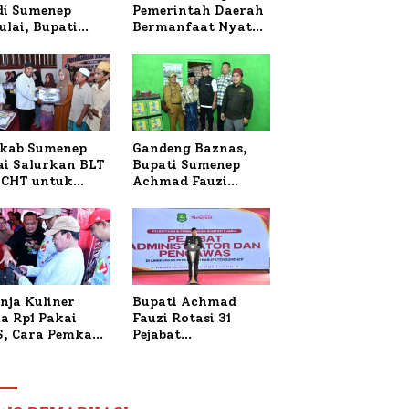
 di Sumenep
Pemerintah Daerah
ulai, Bupati
Bermanfaat Nyata
zi Awali dengan
Bagi Masyarakat,
 untuk Korban
Bupati Sumenep
al Terbakar
Tinjau Langsung
Budidaya Lele dan
Ayam Petelur di
Desa Bataal Timur
kab Sumenep
Gandeng Baznas,
ai Salurkan BLT
Bupati Sumenep
CHT untuk
Achmad Fauzi
uh Pabrik dan
Wongsojudo
i Tembakau
Serahkan Bantuan
Bedah RTLH di Dua
Kecamatan
nja Kuliner
Bupati Achmad
a Rp1 Pakai
Fauzi Rotasi 31
S, Cara Pemkab
Pejabat
enep Gaungkan
Administrator dan
saksi Digital
Pengawas,
Tekankan
Pelayanan dan