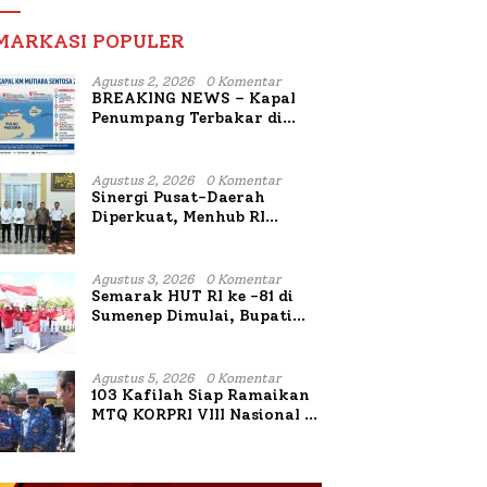
MARKASI POPULER
Agustus 2, 2026
0 Komentar
BREAKING NEWS – Kapal
Penumpang Terbakar di
Utara Sumenep
Agustus 2, 2026
0 Komentar
Sinergi Pusat-Daerah
Diperkuat, Menhub RI
Sambangi Bupati Sumenep
Bahas Penanganan KM
Mutiara Sentosa II
Agustus 3, 2026
0 Komentar
Semarak HUT RI ke -81 di
Sumenep Dimulai, Bupati
Fauzi Awali dengan Doa
untuk Korban Kapal
Terbakar
Agustus 5, 2026
0 Komentar
103 Kafilah Siap Ramaikan
MTQ KORPRI VIII Nasional di
Sulsel, 1.024 Peserta
Terdaftar