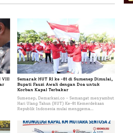
a Lele dan Ayam
 di Desa Bataal Timur
VIII
Semarak HUT RI ke -81 di Sumenep Dimulai,
tar
Bupati Fauzi Awali dengan Doa untuk
Korban Kapal Terbakar
h
Sumenep, Demarkasi.co – Semangat menyambut
Hari Ulang Tahun (HUT) Ke-81 Kemerdekaan
Republik Indonesia mulai menggema…