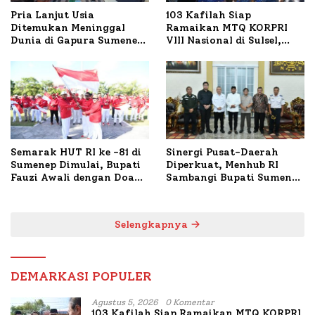
Pria Lanjut Usia
103 Kafilah Siap
Ditemukan Meninggal
Ramaikan MTQ KORPRI
Dunia di Gapura Sumenep,
VIII Nasional di Sulsel,
Polresta Lakukan Olah
1.024 Peserta Terdaftar
TKP
Semarak HUT RI ke -81 di
Sinergi Pusat-Daerah
Sumenep Dimulai, Bupati
Diperkuat, Menhub RI
Fauzi Awali dengan Doa
Sambangi Bupati Sumenep
untuk Korban Kapal
Bahas Penanganan KM
Terbakar
Mutiara Sentosa II
Selengkapnya
DEMARKASI POPULER
Agustus 5, 2026
0 Komentar
103 Kafilah Siap Ramaikan MTQ KORPRI