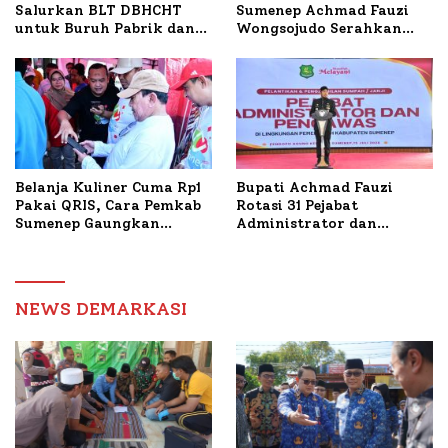
Salurkan BLT DBHCHT
Sumenep Achmad Fauzi
untuk Buruh Pabrik dan
Wongsojudo Serahkan
Tani Tembakau
Bantuan Bedah RTLH di
Dua Kecamatan
Belanja Kuliner Cuma Rp1
Bupati Achmad Fauzi
Pakai QRIS, Cara Pemkab
Rotasi 31 Pejabat
Sumenep Gaungkan
Administrator dan
Transaksi Digital
Pengawas, Tekankan
Pelayanan dan Reformasi
Birokrasi
NEWS DEMARKASI