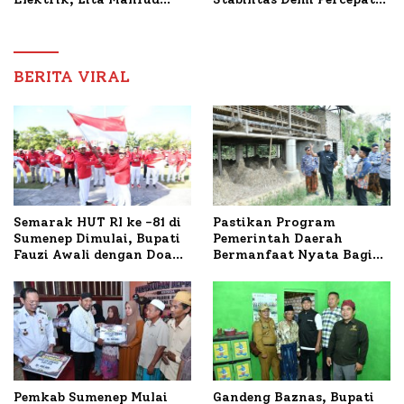
Arifin Komitmen
Pembangunan Sumenep
Dampingi Pengobatan
Nabil
BERITA VIRAL
Semarak HUT RI ke -81 di
Pastikan Program
Sumenep Dimulai, Bupati
Pemerintah Daerah
Fauzi Awali dengan Doa
Bermanfaat Nyata Bagi
untuk Korban Kapal
Masyarakat, Bupati
Terbakar
Sumenep Tinjau Langsung
Budidaya Lele dan Ayam
Petelur di Desa Bataal
Timur
Pemkab Sumenep Mulai
Gandeng Baznas, Bupati