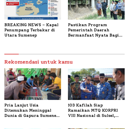
BREAKING NEWS – Kapal
Pastikan Program
Penumpang Terbakar di
Pemerintah Daerah
Utara Sumenep
Bermanfaat Nyata Bagi
Masyarakat, Bupati
Sumenep Tinjau Langsung
Budidaya Lele dan Ayam
Petelur di Desa Bataal
Rekomendasi untuk kamu
Timur
Pria Lanjut Usia
103 Kafilah Siap
Ditemukan Meninggal
Ramaikan MTQ KORPRI
Dunia di Gapura Sumenep,
VIII Nasional di Sulsel,
Polresta Lakukan Olah
1.024 Peserta Terdaftar
TKP