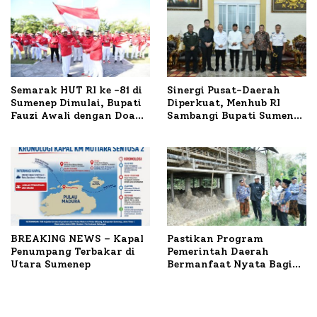
Semarak HUT RI ke -81 di
Sinergi Pusat-Daerah
Sumenep Dimulai, Bupati
Diperkuat, Menhub RI
Fauzi Awali dengan Doa
Sambangi Bupati Sumenep
untuk Korban Kapal
Bahas Penanganan KM
Terbakar
Mutiara Sentosa II
BREAKING NEWS – Kapal
Pastikan Program
Penumpang Terbakar di
Pemerintah Daerah
Utara Sumenep
Bermanfaat Nyata Bagi
Masyarakat, Bupati
Sumenep Tinjau Langsung
Budidaya Lele dan Ayam
Petelur di Desa Bataal