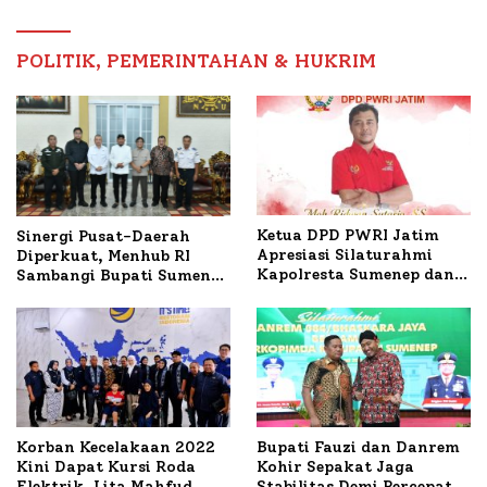
Timur
POLITIK, PEMERINTAHAN & HUKRIM
Ketua DPD PWRI Jatim
Sinergi Pusat-Daerah
Apresiasi Silaturahmi
Diperkuat, Menhub RI
Kapolresta Sumenep dan
Sambangi Bupati Sumenep
PWRI, Sebut Kemitraan
Bahas Penanganan KM
Ideal Polri-Pers
Mutiara Sentosa II
Korban Kecelakaan 2022
Bupati Fauzi dan Danrem
Kini Dapat Kursi Roda
Kohir Sepakat Jaga
Elektrik, Lita Mahfud
Stabilitas Demi Percepat