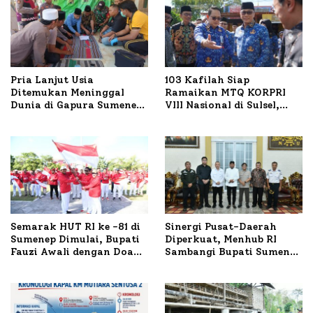
Pria Lanjut Usia
103 Kafilah Siap
Ditemukan Meninggal
Ramaikan MTQ KORPRI
Dunia di Gapura Sumenep,
VIII Nasional di Sulsel,
Polresta Lakukan Olah
1.024 Peserta Terdaftar
TKP
Semarak HUT RI ke -81 di
Sinergi Pusat-Daerah
Sumenep Dimulai, Bupati
Diperkuat, Menhub RI
Fauzi Awali dengan Doa
Sambangi Bupati Sumenep
untuk Korban Kapal
Bahas Penanganan KM
Terbakar
Mutiara Sentosa II