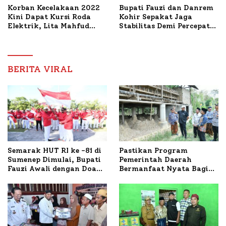
Korban Kecelakaan 2022
Bupati Fauzi dan Danrem
Kini Dapat Kursi Roda
Kohir Sepakat Jaga
Elektrik, Lita Mahfud
Stabilitas Demi Percepat
Arifin Komitmen
Pembangunan Sumenep
Dampingi Pengobatan
Nabil
BERITA VIRAL
Semarak HUT RI ke -81 di
Pastikan Program
Sumenep Dimulai, Bupati
Pemerintah Daerah
Fauzi Awali dengan Doa
Bermanfaat Nyata Bagi
untuk Korban Kapal
Masyarakat, Bupati
Terbakar
Sumenep Tinjau Langsung
Budidaya Lele dan Ayam
Petelur di Desa Bataal
Timur