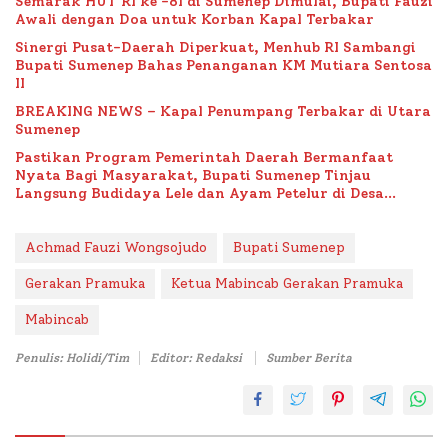
Semarak HUT RI ke -81 di Sumenep Dimulai, Bupati Fauzi
Awali dengan Doa untuk Korban Kapal Terbakar
Sinergi Pusat-Daerah Diperkuat, Menhub RI Sambangi
Bupati Sumenep Bahas Penanganan KM Mutiara Sentosa
II
BREAKING NEWS – Kapal Penumpang Terbakar di Utara
Sumenep
Pastikan Program Pemerintah Daerah Bermanfaat
Nyata Bagi Masyarakat, Bupati Sumenep Tinjau
Langsung Budidaya Lele dan Ayam Petelur di Desa
Bataal Timur
Achmad Fauzi Wongsojudo
Bupati Sumenep
Gerakan Pramuka
Ketua Mabincab Gerakan Pramuka
Mabincab
Penulis: Holidi/Tim
Editor: Redaksi
Sumber Berita