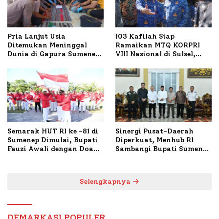
Pria Lanjut Usia
103 Kafilah Siap
Ditemukan Meninggal
Ramaikan MTQ KORPRI
Dunia di Gapura Sumenep,
VIII Nasional di Sulsel,
Polresta Lakukan Olah
1.024 Peserta Terdaftar
TKP
Semarak HUT RI ke -81 di
Sinergi Pusat-Daerah
Sumenep Dimulai, Bupati
Diperkuat, Menhub RI
Fauzi Awali dengan Doa
Sambangi Bupati Sumenep
untuk Korban Kapal
Bahas Penanganan KM
Terbakar
Mutiara Sentosa II
Selengkapnya
DEMARKASI POPULER