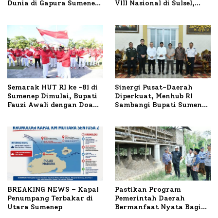
Dunia di Gapura Sumenep,
VIII Nasional di Sulsel,
Polresta Lakukan Olah
1.024 Peserta Terdaftar
TKP
Semarak HUT RI ke -81 di
Sinergi Pusat-Daerah
Sumenep Dimulai, Bupati
Diperkuat, Menhub RI
Fauzi Awali dengan Doa
Sambangi Bupati Sumenep
untuk Korban Kapal
Bahas Penanganan KM
Terbakar
Mutiara Sentosa II
BREAKING NEWS – Kapal
Pastikan Program
Penumpang Terbakar di
Pemerintah Daerah
Utara Sumenep
Bermanfaat Nyata Bagi
Masyarakat, Bupati