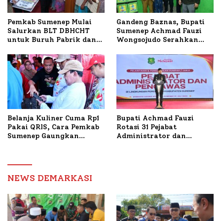
Pemkab Sumenep Mulai
Gandeng Baznas, Bupati
Salurkan BLT DBHCHT
Sumenep Achmad Fauzi
untuk Buruh Pabrik dan
Wongsojudo Serahkan
Tani Tembakau
Bantuan Bedah RTLH di
Dua Kecamatan
Belanja Kuliner Cuma Rp1
Bupati Achmad Fauzi
Pakai QRIS, Cara Pemkab
Rotasi 31 Pejabat
Sumenep Gaungkan
Administrator dan
Transaksi Digital
Pengawas, Tekankan
Pelayanan dan Reformasi
Birokrasi
NEWS DEMARKASI