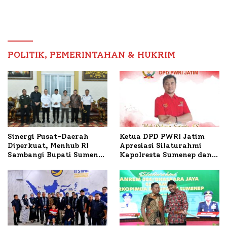
Sumenep Tinjau Langsung
Budidaya Lele dan Ayam
Petelur di Desa Bataal
Timur
POLITIK, PEMERINTAHAN & HUKRIM
Ketua DPD PWRI Jatim
Sinergi Pusat-Daerah
Apresiasi Silaturahmi
Diperkuat, Menhub RI
Kapolresta Sumenep dan
Sambangi Bupati Sumenep
PWRI, Sebut Kemitraan
Bahas Penanganan KM
Ideal Polri-Pers
Mutiara Sentosa II