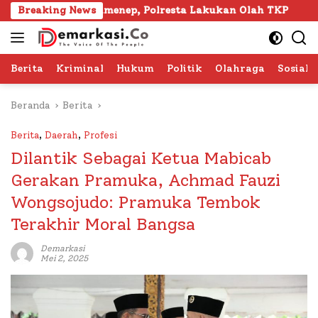
Langsung
ra Sumenep, Polresta Lakukan Olah TKP
Breaking News
103 Kafilah 
ke
konten
Berita
Kriminal
Hukum
Politik
Olahraga
Sosial 
Beranda
Berita
Berita
,
Daerah
,
Profesi
Dilantik Sebagai Ketua Mabicab
Gerakan Pramuka, Achmad Fauzi
Wongsojudo: Pramuka Tembok
Terakhir Moral Bangsa
Demarkasi
Mei 2, 2025