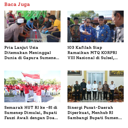
Baca Juga
Pria Lanjut Usia
103 Kafilah Siap
Ditemukan Meninggal
Ramaikan MTQ KORPRI
Dunia di Gapura Sumenep,
VIII Nasional di Sulsel,
Polresta Lakukan Olah
1.024 Peserta Terdaftar
TKP
Semarak HUT RI ke -81 di
Sinergi Pusat-Daerah
Sumenep Dimulai, Bupati
Diperkuat, Menhub RI
Fauzi Awali dengan Doa
Sambangi Bupati Sumenep
untuk Korban Kapal
Bahas Penanganan KM