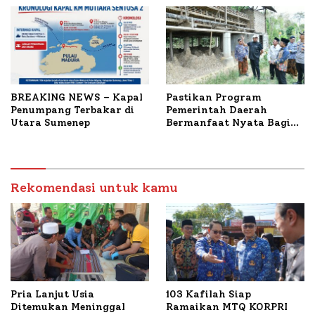
Terbakar
Mutiara Sentosa II
BREAKING NEWS – Kapal
Pastikan Program
Penumpang Terbakar di
Pemerintah Daerah
Utara Sumenep
Bermanfaat Nyata Bagi
Masyarakat, Bupati
Sumenep Tinjau Langsung
Budidaya Lele dan Ayam
Petelur di Desa Bataal
Rekomendasi untuk kamu
Timur
Pria Lanjut Usia
103 Kafilah Siap
Ditemukan Meninggal
Ramaikan MTQ KORPRI