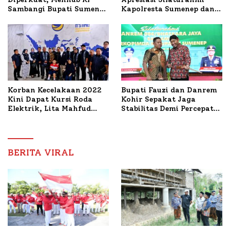
Kapolresta Sumenep dan
Sambangi Bupati Sumenep
PWRI, Sebut Kemitraan
Bahas Penanganan KM
Ideal Polri-Pers
Mutiara Sentosa II
Korban Kecelakaan 2022
Bupati Fauzi dan Danrem
Kini Dapat Kursi Roda
Kohir Sepakat Jaga
Elektrik, Lita Mahfud
Stabilitas Demi Percepat
Arifin Komitmen
Pembangunan Sumenep
Dampingi Pengobatan
Nabil
BERITA VIRAL