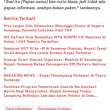
“
Soal itu (Papan nama) kan rutin biasa, jadi tidak ada
papan informasi, soalnya bukan paket,
” tandasnya.
Berita Terkait
Pria Lanjut Usia Ditemukan Meninggal Dunia di Gapura
Sumenep, Polresta Lakukan Olah TKP
103 Kafilah Siap Ramaikan MTQ KORPRI VIII Nasional di
Sulsel, 1.024 Peserta Terdaftar
Semarak HUT RI ke -81 di Sumenep Dimulai, Bupati Fauzi
Awali dengan Doa untuk Korban Kapal Terbakar
Sinergi Pusat-Daerah Diperkuat, Menhub RI Sambangi
Bupati Sumenep Bahas Penanganan KM Mutiara Sentosa
II
BREAKING NEWS – Kapal Penumpang Terbakar di Utara
Sumenep
Pastikan Program Pemerintah Daerah Bermanfaat
Nyata Bagi Masyarakat, Bupati Sumenep Tinjau
Langsung Budidaya Lele dan Ayam Petelur di Desa
Bataal Timur
Desa Pakamban
Kecamatan Pragaan