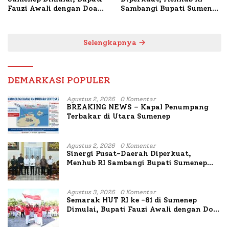
Fauzi Awali dengan Doa
Sambangi Bupati Sumenep
untuk Korban Kapal
Bahas Penanganan KM
Terbakar
Mutiara Sentosa II
Selengkapnya
DEMARKASI POPULER
Agustus 2, 2026
0 Komentar
BREAKING NEWS – Kapal Penumpang
Terbakar di Utara Sumenep
Agustus 2, 2026
0 Komentar
Sinergi Pusat-Daerah Diperkuat,
Menhub RI Sambangi Bupati Sumenep
Bahas Penanganan KM Mutiara Sentosa
II
Agustus 3, 2026
0 Komentar
Semarak HUT RI ke -81 di Sumenep
Dimulai, Bupati Fauzi Awali dengan Doa
untuk Korban Kapal Terbakar