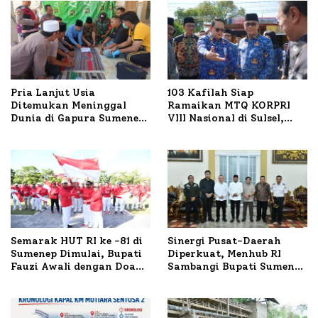
Pria Lanjut Usia
103 Kafilah Siap
Ditemukan Meninggal
Ramaikan MTQ KORPRI
Dunia di Gapura Sumenep,
VIII Nasional di Sulsel,
Polresta Lakukan Olah
1.024 Peserta Terdaftar
TKP
Semarak HUT RI ke -81 di
Sinergi Pusat-Daerah
Sumenep Dimulai, Bupati
Diperkuat, Menhub RI
Fauzi Awali dengan Doa
Sambangi Bupati Sumenep
untuk Korban Kapal
Bahas Penanganan KM
Terbakar
Mutiara Sentosa II