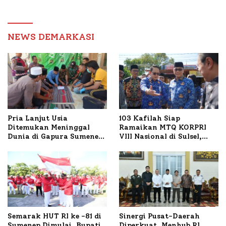
Transaksi Digital
Pengawas, Tekankan
Pelayanan dan Reformasi
Birokrasi
NEWS DEMARKASI
Pria Lanjut Usia
103 Kafilah Siap
Ditemukan Meninggal
Ramaikan MTQ KORPRI
Dunia di Gapura Sumenep,
VIII Nasional di Sulsel,
Polresta Lakukan Olah
1.024 Peserta Terdaftar
TKP
Semarak HUT RI ke -81 di
Sinergi Pusat-Daerah
Sumenep Dimulai, Bupati
Diperkuat, Menhub RI