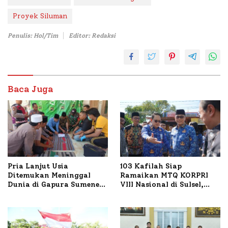
Proyek Siluman
Penulis: Hol/Tim
Editor: Redaksi
Baca Juga
Pria Lanjut Usia
103 Kafilah Siap
Ditemukan Meninggal
Ramaikan MTQ KORPRI
Dunia di Gapura Sumenep,
VIII Nasional di Sulsel,
Polresta Lakukan Olah
1.024 Peserta Terdaftar
TKP