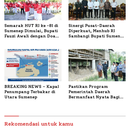
Semarak HUT RI ke -81 di
Sinergi Pusat-Daerah
Sumenep Dimulai, Bupati
Diperkuat, Menhub RI
Fauzi Awali dengan Doa
Sambangi Bupati Sumenep
untuk Korban Kapal
Bahas Penanganan KM
Terbakar
Mutiara Sentosa II
BREAKING NEWS – Kapal
Pastikan Program
Penumpang Terbakar di
Pemerintah Daerah
Utara Sumenep
Bermanfaat Nyata Bagi
Masyarakat, Bupati
Sumenep Tinjau Langsung
Budidaya Lele dan Ayam
Petelur di Desa Bataal
Rekomendasi untuk kamu
Timur