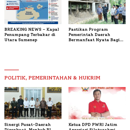
BREAKING NEWS – Kapal
Pastikan Program
Penumpang Terbakar di
Pemerintah Daerah
Utara Sumenep
Bermanfaat Nyata Bagi
Masyarakat, Bupati
Sumenep Tinjau Langsung
Budidaya Lele dan Ayam
Petelur di Desa Bataal
Timur
POLITIK, PEMERINTAHAN & HUKRIM
Ketua DPD PWRI Jatim
Sinergi Pusat-Daerah
Apresiasi Silaturahmi
Diperkuat, Menhub RI