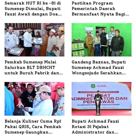
Semarak HUT RI ke -81 di
Pastikan Program
Sumenep Dimulai, Bupati
Pemerintah Daerah
Fauzi Awali dengan Doa
Bermanfaat Nyata Bagi
untuk Korban Kapal
Masyarakat, Bupati
Terbakar
Sumenep Tinjau Langsung
Budidaya Lele dan Ayam
Petelur di Desa Bataal
Timur
Pemkab Sumenep Mulai
Gandeng Baznas, Bupati
Salurkan BLT DBHCHT
Sumenep Achmad Fauzi
untuk Buruh Pabrik dan
Wongsojudo Serahkan
Tani Tembakau
Bantuan Bedah RTLH di
Dua Kecamatan
Belanja Kuliner Cuma Rp1
Bupati Achmad Fauzi
Pakai QRIS, Cara Pemkab
Rotasi 31 Pejabat
Sumenep Gaungkan
Administrator dan