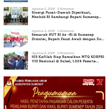
Agustus 2, 2026
0 Komentar
Sinergi Pusat-Daerah Diperkuat,
Menhub RI Sambangi Bupati Sumenep
Bahas Penanganan KM Mutiara Sentosa
II
Agustus 3, 2026
0 Komentar
Semarak HUT RI ke -81 di Sumenep
Dimulai, Bupati Fauzi Awali dengan Doa
untuk Korban Kapal Terbakar
Agustus 5, 2026
0 Komentar
103 Kafilah Siap Ramaikan MTQ KORPRI
VIII Nasional di Sulsel, 1.024 Peserta
Terdaftar