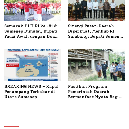
Semarak HUT RI ke -81 di
Sinergi Pusat-Daerah
Sumenep Dimulai, Bupati
Diperkuat, Menhub RI
Fauzi Awali dengan Doa
Sambangi Bupati Sumenep
untuk Korban Kapal
Bahas Penanganan KM
Terbakar
Mutiara Sentosa II
BREAKING NEWS – Kapal
Pastikan Program
Penumpang Terbakar di
Pemerintah Daerah
Utara Sumenep
Bermanfaat Nyata Bagi
Masyarakat, Bupati
Sumenep Tinjau Langsung
Budidaya Lele dan Ayam
Petelur di Desa Bataal
Timur