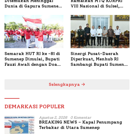
Ditemukan Meninggal
Ramaikan MTQ KORPRI
Dunia di Gapura Sumenep,
VIII Nasional di Sulsel,
Polresta Lakukan Olah
1.024 Peserta Terdaftar
TKP
Semarak HUT RI ke -81 di
Sinergi Pusat-Daerah
Sumenep Dimulai, Bupati
Diperkuat, Menhub RI
Fauzi Awali dengan Doa
Sambangi Bupati Sumenep
untuk Korban Kapal
Bahas Penanganan KM
Terbakar
Mutiara Sentosa II
Selengkapnya
DEMARKASI POPULER
Agustus 2, 2026
0 Komentar
BREAKING NEWS – Kapal Penumpang
Terbakar di Utara Sumenep