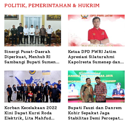
POLITIK, PEMERINTAHAN & HUKRIM
Ketua DPD PWRI Jatim
Sinergi Pusat-Daerah
Apresiasi Silaturahmi
Diperkuat, Menhub RI
Kapolresta Sumenep dan
Sambangi Bupati Sumenep
PWRI, Sebut Kemitraan
Bahas Penanganan KM
Ideal Polri-Pers
Mutiara Sentosa II
Korban Kecelakaan 2022
Bupati Fauzi dan Danrem
Kini Dapat Kursi Roda
Kohir Sepakat Jaga
Elektrik, Lita Mahfud
Stabilitas Demi Percepat
Arifin Komitmen
Pembangunan Sumenep
Dampingi Pengobatan