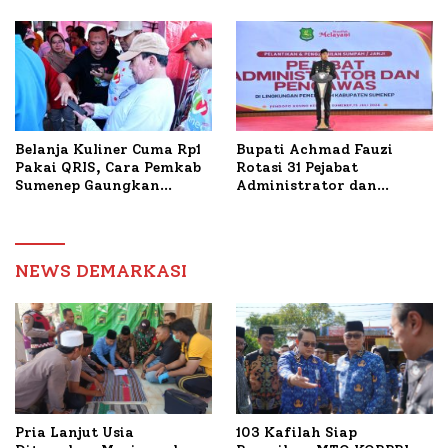
Tani Tembakau
Bantuan Bedah RTLH di
Dua Kecamatan
Belanja Kuliner Cuma Rp1
Bupati Achmad Fauzi
Pakai QRIS, Cara Pemkab
Rotasi 31 Pejabat
Sumenep Gaungkan
Administrator dan
Transaksi Digital
Pengawas, Tekankan
Pelayanan dan Reformasi
Birokrasi
NEWS DEMARKASI
Pria Lanjut Usia
103 Kafilah Siap