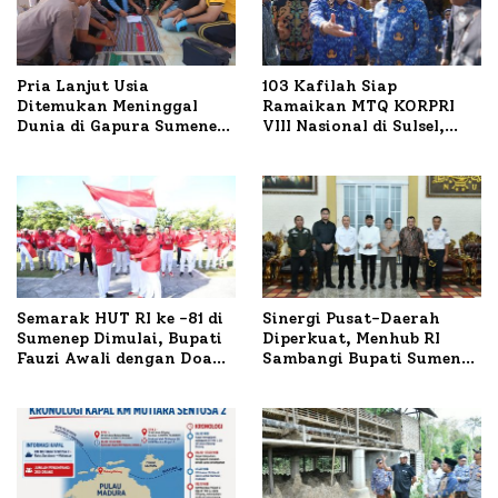
Pria Lanjut Usia
103 Kafilah Siap
Ditemukan Meninggal
Ramaikan MTQ KORPRI
Dunia di Gapura Sumenep,
VIII Nasional di Sulsel,
Polresta Lakukan Olah
1.024 Peserta Terdaftar
TKP
Semarak HUT RI ke -81 di
Sinergi Pusat-Daerah
Sumenep Dimulai, Bupati
Diperkuat, Menhub RI
Fauzi Awali dengan Doa
Sambangi Bupati Sumenep
untuk Korban Kapal
Bahas Penanganan KM
Terbakar
Mutiara Sentosa II