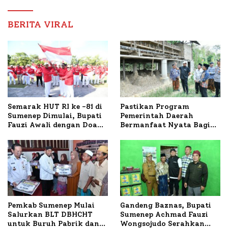
Nabil
BERITA VIRAL
Semarak HUT RI ke -81 di
Pastikan Program
Sumenep Dimulai, Bupati
Pemerintah Daerah
Fauzi Awali dengan Doa
Bermanfaat Nyata Bagi
untuk Korban Kapal
Masyarakat, Bupati
Terbakar
Sumenep Tinjau Langsung
Budidaya Lele dan Ayam
Petelur di Desa Bataal
Timur
Pemkab Sumenep Mulai
Gandeng Baznas, Bupati
Salurkan BLT DBHCHT
Sumenep Achmad Fauzi
untuk Buruh Pabrik dan
Wongsojudo Serahkan