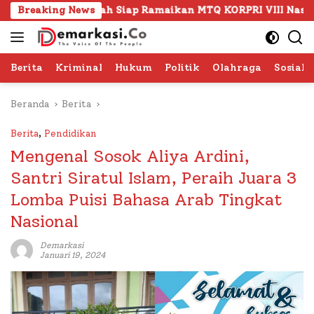
Langsung
Kafilah Siap Ramaikan MTQ KORPRI VIII Nasional di Sulsel, 1
Breaking News
ke
konten
Berita
Kriminal
Hukum
Politik
Olahraga
Sosial 
Beranda
Berita
Berita
,
Pendidikan
Mengenal Sosok Aliya Ardini,
Santri Siratul Islam, Peraih Juara 3
Lomba Puisi Bahasa Arab Tingkat
Nasional
Demarkasi
Januari 19, 2024