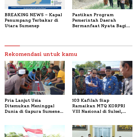
BREAKING NEWS – Kapal
Pastikan Program
Penumpang Terbakar di
Pemerintah Daerah
Utara Sumenep
Bermanfaat Nyata Bagi
Masyarakat, Bupati
Sumenep Tinjau Langsung
Budidaya Lele dan Ayam
Petelur di Desa Bataal
Rekomendasi untuk kamu
Timur
Pria Lanjut Usia
103 Kafilah Siap
Ditemukan Meninggal
Ramaikan MTQ KORPRI
Dunia di Gapura Sumenep,
VIII Nasional di Sulsel,
Polresta Lakukan Olah
1.024 Peserta Terdaftar
TKP