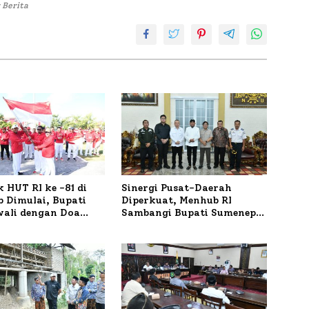
 Berita
 HUT RI ke -81 di
Sinergi Pusat-Daerah
 Dimulai, Bupati
Diperkuat, Menhub RI
wali dengan Doa
Sambangi Bupati Sumenep
orban Kapal
Bahas Penanganan KM
r
Mutiara Sentosa II