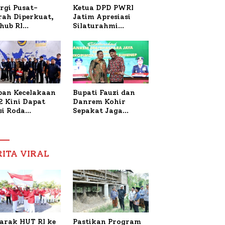
Ketua DPD PWRI
rgi Pusat-
Jatim Apresiasi
rah Diperkuat,
Silaturahmi
hub RI
Kapolresta Sumenep
bangi Bupati
dan PWRI, Sebut
enep Bahas
Kemitraan Ideal
anganan KM
Polri-Pers
ara Sentosa II
ban Kecelakaan
Bupati Fauzi dan
2 Kini Dapat
Danrem Kohir
si Roda
Sepakat Jaga
trik, Lita
Stabilitas Demi
fud Arifin
Percepat
itmen
Pembangunan
pingi
Sumenep
RITA VIRAL
gobatan Nabil
arak HUT RI ke
Pastikan Program