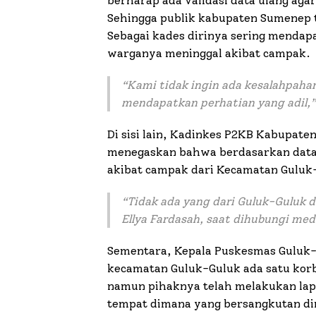
berharap ada validasi data ulang aga
Sehingga publik kabupaten Sumenep t
Sebagai kades dirinya sering mendapa
warganya meninggal akibat campak.
“Kami tidak ingin ada kesalahpah
mendapatkan perhatian yang adil,
Di sisi lain, Kadinkes P2KB Kabupate
menegaskan bahwa berdasarkan data 
akibat campak dari Kecamatan Guluk
“Tidak ada yang dari Guluk-Guluk d
Ellya Fardasah, saat dihubungi med
Sementara, Kepala Puskesmas Guluk
kecamatan Guluk-Guluk ada satu korb
namun pihaknya telah melakukan lap
tempat dimana yang bersangkutan dir