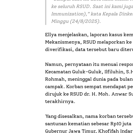
ke seluruh RSUD. Saat ini kami j
Immunization),” kata Kepala Dinke
Minggu (24/8/2025).
Ellya menjelaskan, laporan kasus kem
Mekanismenya, RSUD melaporkan ke D
diverifikasi, data tersebut baru di
Namun, pernyataan itu menuai respo
Kecamatan Guluk-Guluk, Ilfiluhin, S.
Rohmah, meninggal dunia pada bulan J
campak. Korban sempat mendapat pe
dirujuk ke RSUD dr. H. Moh. Anwar 
terakhirnya.
Yang disesalkan, nama korban terseb
santunan kematian sebesar Rp10 juta 
Gubernur Jawa Timur, Khofifah Indar