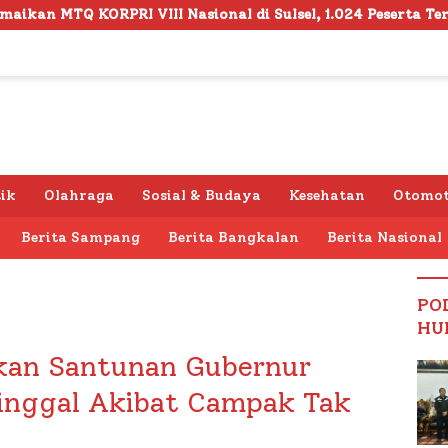
ional di Sulsel, 1.024 Peserta Terdaftar
Semarak HUT
tik
Olahraga
Sosial & Budaya
Kesehatan
Otomot
Berita Sampang
Berita Bangkalan
Berita Nasional
PO
HU
kan Santunan Gubernur
inggal Akibat Campak Tak