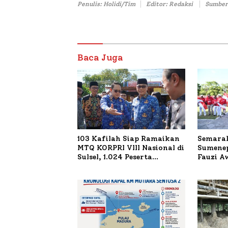
Penulis: Holidi/Tim
Editor: Redaksi
Sumber
Baca Juga
103 Kafilah Siap Ramaikan
Semarak
MTQ KORPRI VIII Nasional di
Sumenep
Sulsel, 1.024 Peserta
Fauzi A
Terdaftar
untuk K
Terbaka