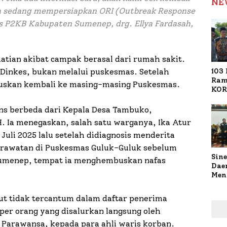
NE
uga sedang mempersiapkan ORI (Outbreak Response
s P2KB Kabupaten Sumenep, drg. Ellya Fardasah,
atian akibat campak berasal dari rumah sakit.
103 
inkes, bukan melalui puskesmas. Setelah
Ram
teruskan kembali ke masing-masing Puskesmas.
KOR
Nasi
1.02
ns berbeda dari Kepala Desa Tambuko,
Ter
H. Ia menegaskan, salah satu warganya, Ika Atur
uli 2025 lalu setelah didiagnosis menderita
rawatan di Puskesmas Guluk-Guluk sebelum
Sine
Sumenep, tempat ia menghembuskan nafas
Dae
Men
Sam
Sum
ut tidak tercantum dalam daftar penerima
Pen
per orang yang disalurkan langsung oleh
Muti
 Parawansa, kepada para ahli waris korban.