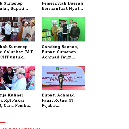
 di Sumenep
Pemerintah Daerah
ulai, Bupati
Bermanfaat Nyata
zi Awali dengan
Bagi Masyarakat,
 untuk Korban
Bupati Sumenep
al Terbakar
Tinjau Langsung
Budidaya Lele dan
Ayam Petelur di
Desa Bataal Timur
kab Sumenep
Gandeng Baznas,
ai Salurkan BLT
Bupati Sumenep
CHT untuk
Achmad Fauzi
uh Pabrik dan
Wongsojudo
i Tembakau
Serahkan Bantuan
Bedah RTLH di Dua
Kecamatan
nja Kuliner
Bupati Achmad
a Rp1 Pakai
Fauzi Rotasi 31
S, Cara Pemkab
Pejabat
enep Gaungkan
Administrator dan
saksi Digital
Pengawas,
Tekankan
Pelayanan dan