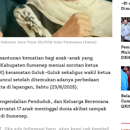
-81
Dim
Fau
Doa
Kap
a Gubernur Jawa Timur Khofifah Indar Parawansa (Kanan)
Pem
Mul
DBH
santunan kematian bagi anak-anak yang
Bur
i Kabupaten Sumenep menuai sorotan ketua
Tan
DI) kecamatan Guluk-Guluk sekaligus wakil ketua
uncul setelah ditemukan adanya perbedaan
ta di lapangan, Sabtu (23/8/2025).
Bela
Pengendalian Penduduk, dan Keluarga Berencana
Cum
QRI
rcatat 17 anak meninggal dunia akibat campak
Sum
 di Sumenep.
Tran
. Jika ada informasi baru, akan kami cek kembali