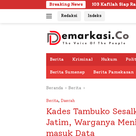
Langsung
103 Kafilah Siap Ramaikan MTQ KORPRI VIII Nas
Breaking News
ke
Redaksi
Indeks
konten
Berita
Kriminal
Hukum
Poli
Berita Sumenep
Berita Pamekasan
Beranda
Berita
Berita
,
Daerah
Kades Tambuko Sesal
Jatim, Warganya Men
masuk Data