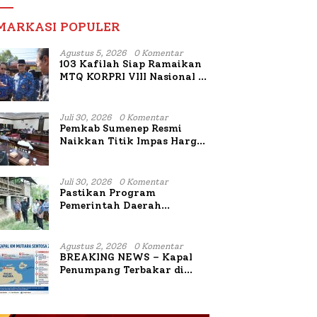
MARKASI POPULER
Agustus 5, 2026
0 Komentar
103 Kafilah Siap Ramaikan
MTQ KORPRI VIII Nasional di
Sulsel, 1.024 Peserta
Terdaftar
Juli 30, 2026
0 Komentar
Pemkab Sumenep Resmi
Naikkan Titik Impas Harga
Tembakau 2026, Tembakau
Sawah Naik Tertinggi 5,08
Persen
Juli 30, 2026
0 Komentar
Pastikan Program
Pemerintah Daerah
Bermanfaat Nyata Bagi
Masyarakat, Bupati
Sumenep Tinjau Langsung
Agustus 2, 2026
0 Komentar
Budidaya Lele dan Ayam
BREAKING NEWS – Kapal
Petelur di Desa Bataal Timur
Penumpang Terbakar di
Utara Sumenep