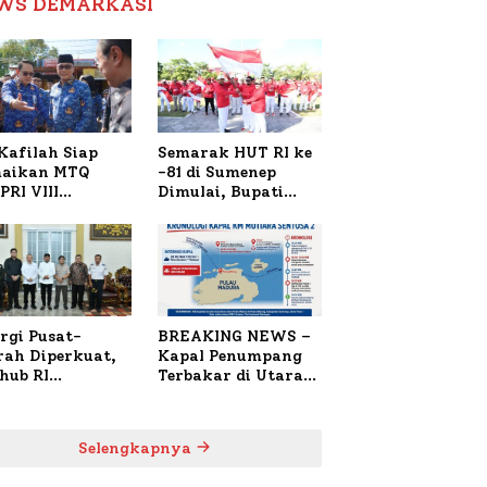
WS DEMARKASI
Reformasi Birokrasi
Kafilah Siap
Semarak HUT RI ke
aikan MTQ
-81 di Sumenep
PRI VIII
Dimulai, Bupati
onal di Sulsel,
Fauzi Awali dengan
4 Peserta
Doa untuk Korban
daftar
Kapal Terbakar
rgi Pusat-
BREAKING NEWS –
rah Diperkuat,
Kapal Penumpang
hub RI
Terbakar di Utara
bangi Bupati
Sumenep
enep Bahas
anganan KM
Selengkapnya
ara Sentosa II