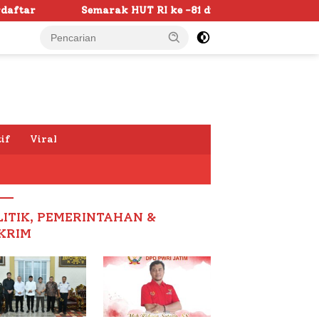
 RI ke -81 di Sumenep Dimulai, Bupati Fauzi Awali dengan
if
Viral
LITIK, PEMERINTAHAN &
KRIM