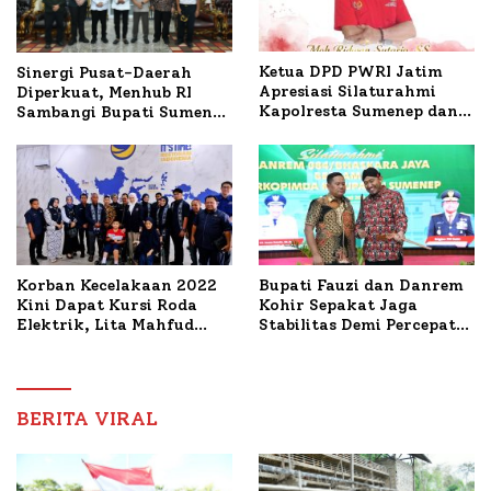
Ketua DPD PWRI Jatim
Sinergi Pusat-Daerah
Apresiasi Silaturahmi
Diperkuat, Menhub RI
Kapolresta Sumenep dan
Sambangi Bupati Sumenep
PWRI, Sebut Kemitraan
Bahas Penanganan KM
Ideal Polri-Pers
Mutiara Sentosa II
Korban Kecelakaan 2022
Bupati Fauzi dan Danrem
Kini Dapat Kursi Roda
Kohir Sepakat Jaga
Elektrik, Lita Mahfud
Stabilitas Demi Percepat
Arifin Komitmen
Pembangunan Sumenep
Dampingi Pengobatan
Nabil
BERITA VIRAL