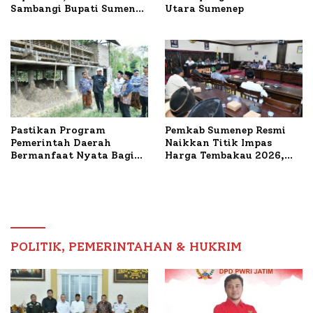
Sambangi Bupati Sumenep
Utara Sumenep
Bahas Penanganan KM
Mutiara Sentosa II
Pastikan Program
Pemkab Sumenep Resmi
Pemerintah Daerah
Naikkan Titik Impas
Bermanfaat Nyata Bagi
Harga Tembakau 2026,
Masyarakat, Bupati
Tembakau Sawah Naik
Sumenep Tinjau Langsung
Tertinggi 5,08 Persen
Budidaya Lele dan Ayam
Petelur di Desa Bataal
Timur
POLITIK, PEMERINTAHAN & HUKRIM