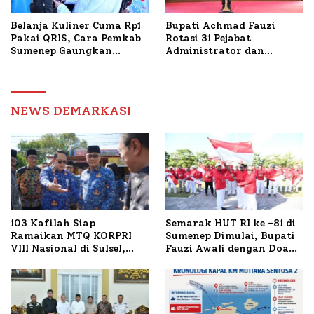
Belanja Kuliner Cuma Rp1
Bupati Achmad Fauzi
Pakai QRIS, Cara Pemkab
Rotasi 31 Pejabat
Sumenep Gaungkan
Administrator dan
Transaksi Digital
Pengawas, Tekankan
Pelayanan dan Reformasi
Birokrasi
NEWS DEMARKASI
103 Kafilah Siap
Semarak HUT RI ke -81 di
Ramaikan MTQ KORPRI
Sumenep Dimulai, Bupati
VIII Nasional di Sulsel,
Fauzi Awali dengan Doa
1.024 Peserta Terdaftar
untuk Korban Kapal
Terbakar