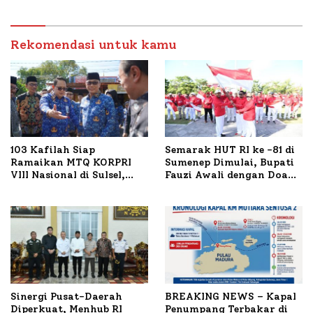
Sumenep Tinjau Langsung
Tertinggi 5,08 Persen
Budidaya Lele dan Ayam
Petelur di Desa Bataal
Timur
Rekomendasi untuk kamu
103 Kafilah Siap
Semarak HUT RI ke -81 di
Ramaikan MTQ KORPRI
Sumenep Dimulai, Bupati
VIII Nasional di Sulsel,
Fauzi Awali dengan Doa
1.024 Peserta Terdaftar
untuk Korban Kapal
Terbakar
Sinergi Pusat-Daerah
BREAKING NEWS – Kapal
Diperkuat, Menhub RI
Penumpang Terbakar di