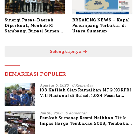
Sinergi Pusat-Daerah
BREAKING NEWS – Kapal
Diperkuat, Menhub RI
Penumpang Terbakar di
Sambangi Bupati Sumenep
Utara Sumenep
Bahas Penanganan KM
Mutiara Sentosa II
Selengkapnya
DEMARKASI POPULER
Agustus 5, 2026
0 Komentar
103 Kafilah Siap Ramaikan MTQ KORPRI
VIII Nasional di Sulsel, 1.024 Peserta
Terdaftar
Juli 30, 2026
0 Komentar
Pemkab Sumenep Resmi Naikkan Titik
Impas Harga Tembakau 2026, Tembakau
Sawah Naik Tertinggi 5,08 Persen