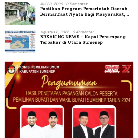
Juli 30, 2026
0 Komentar
Pastikan Program Pemerintah Daerah
Bermanfaat Nyata Bagi Masyarakat,
Bupati Sumenep Tinjau Langsung
Budidaya Lele dan Ayam Petelur di Desa
Bataal Timur
Agustus 2, 2026
0 Komentar
BREAKING NEWS – Kapal Penumpang
Terbakar di Utara Sumenep