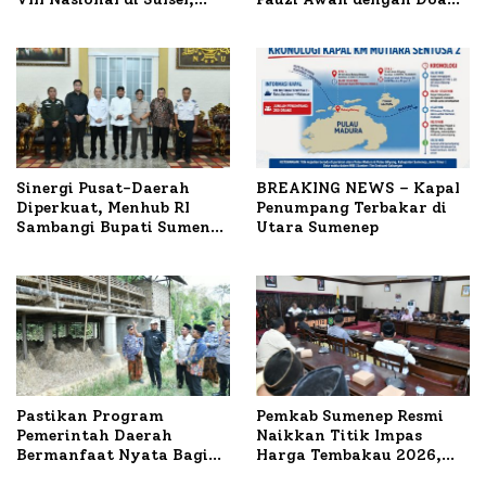
1.024 Peserta Terdaftar
untuk Korban Kapal
Terbakar
Sinergi Pusat-Daerah
BREAKING NEWS – Kapal
Diperkuat, Menhub RI
Penumpang Terbakar di
Sambangi Bupati Sumenep
Utara Sumenep
Bahas Penanganan KM
Mutiara Sentosa II
Pastikan Program
Pemkab Sumenep Resmi
Pemerintah Daerah
Naikkan Titik Impas
Bermanfaat Nyata Bagi
Harga Tembakau 2026,
Masyarakat, Bupati
Tembakau Sawah Naik