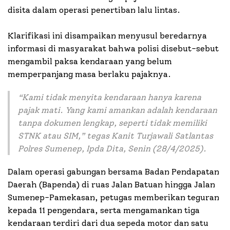
disita dalam operasi penertiban lalu lintas.
Klarifikasi ini disampaikan menyusul beredarnya
informasi di masyarakat bahwa polisi disebut-sebut
mengambil paksa kendaraan yang belum
memperpanjang masa berlaku pajaknya.
“Kami tidak menyita kendaraan hanya karena
pajak mati. Yang kami amankan adalah kendaraan
tanpa dokumen lengkap, seperti tidak memiliki
STNK atau SIM,” tegas Kanit Turjawali Satlantas
Polres Sumenep, Ipda Dita, Senin (28/4/2025).
Dalam operasi gabungan bersama Badan Pendapatan
Daerah (Bapenda) di ruas Jalan Batuan hingga Jalan
Sumenep-Pamekasan, petugas memberikan teguran
kepada 11 pengendara, serta mengamankan tiga
kendaraan terdiri dari dua sepeda motor dan satu