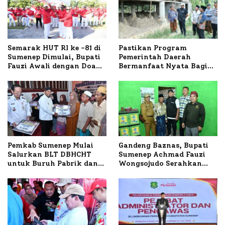
Semarak HUT RI ke -81 di
Pastikan Program
Sumenep Dimulai, Bupati
Pemerintah Daerah
Fauzi Awali dengan Doa
Bermanfaat Nyata Bagi
untuk Korban Kapal
Masyarakat, Bupati
Terbakar
Sumenep Tinjau Langsung
Budidaya Lele dan Ayam
Petelur di Desa Bataal
Timur
Pemkab Sumenep Mulai
Gandeng Baznas, Bupati
Salurkan BLT DBHCHT
Sumenep Achmad Fauzi
untuk Buruh Pabrik dan
Wongsojudo Serahkan
Tani Tembakau
Bantuan Bedah RTLH di
Dua Kecamatan