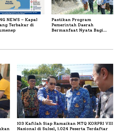
NG NEWS – Kapal
Pastikan Program
ng Terbakar di
Pemerintah Daerah
Sumenep
Bermanfaat Nyata Bagi
Masyarakat, Bupati
Sumenep Tinjau Langsung
Budidaya Lele dan Ayam
Petelur di Desa Bataal Timur
103 Kafilah Siap Ramaikan MTQ KORPRI VIII
kukan
Nasional di Sulsel, 1.024 Peserta Terdaftar