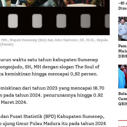
-81
Dim
Fau
Doa
Kap
MH., Bupati Sumenep (Kiri) dan Joko Santoso, SE, M.Si., Kepala
(Kanan).
Pem
Mul
DBH
urun waktu satu tahun kabupaten Sumenep
Bur
Tan
ongsojudo, SH, MH dengan slogan The Soul of
a kemiskinan hingga mencapai 0,92 persen.
miskinan dari tahun 2023 yang mencapai 18.70
Bela
sen pada tahun 2024. penurunannya hingga 0.92
Cum
 Maret 2024.
QRI
Sum
Tran
adan Pusat Statistik (BPD) Kabupaten Sumenep,
 ujung timur Pulau Madura itu pada tahun 2024