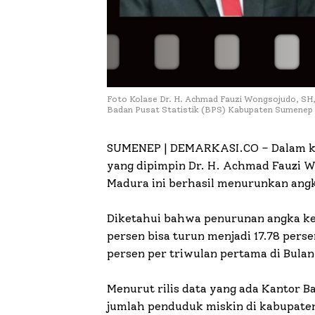
Foto Kolase Dr. H. Achmad Fauzi Wongsojudo, SH, 
Badan Pusat Statistik (BPS) Kabupaten Sumenep 
SUMENEP | DEMARKASI.CO –
Dalam k
yang dipimpin Dr. H. Achmad Fauzi W
Madura ini berhasil menurunkan angk
Diketahui bahwa penurunan angka ke
persen bisa turun menjadi 17.78 per
persen per triwulan pertama di Bulan
Menurut rilis data yang ada Kantor B
jumlah penduduk miskin di kabupaten