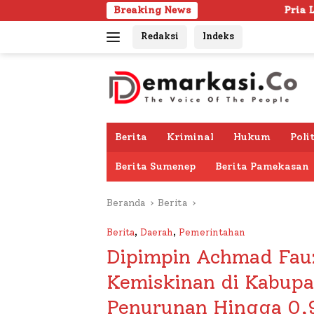
Langsung
Breaking News
Pria Lanjut Usia Ditemukan M
ke
Redaksi
Indeks
konten
Berita
Kriminal
Hukum
Poli
Berita Sumenep
Berita Pamekasan
Beranda
Berita
Berita
,
Daerah
,
Pemerintahan
Dipimpin Achmad Fau
Kemiskinan di Kabup
Penurunan Hingga 0,