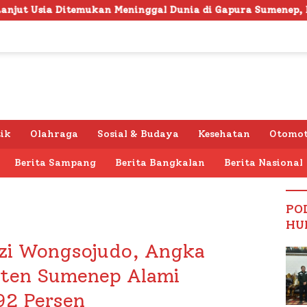
eninggal Dunia di Gapura Sumenep, Polresta Lakukan Olah 
tik
Olahraga
Sosial & Budaya
Kesehatan
Otomot
Berita Sampang
Berita Bangkalan
Berita Nasional
PO
HU
zi Wongsojudo, Angka
aten Sumenep Alami
92 Persen