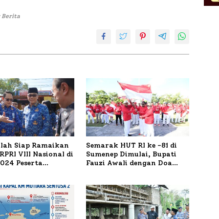
 Berita
ilah Siap Ramaikan
Semarak HUT RI ke -81 di
PRI VIII Nasional di
Sumenep Dimulai, Bupati
1.024 Peserta
Fauzi Awali dengan Doa
ar
untuk Korban Kapal
Terbakar