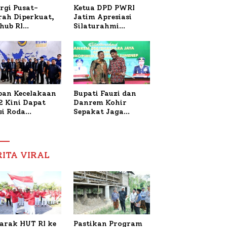
Ketua DPD PWRI
rgi Pusat-
Jatim Apresiasi
rah Diperkuat,
Silaturahmi
hub RI
Kapolresta Sumenep
bangi Bupati
dan PWRI, Sebut
enep Bahas
Kemitraan Ideal
anganan KM
Polri-Pers
ara Sentosa II
ban Kecelakaan
Bupati Fauzi dan
2 Kini Dapat
Danrem Kohir
si Roda
Sepakat Jaga
trik, Lita
Stabilitas Demi
fud Arifin
Percepat
itmen
Pembangunan
pingi
Sumenep
RITA VIRAL
gobatan Nabil
arak HUT RI ke
Pastikan Program