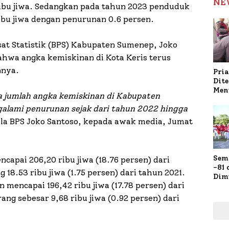
NE
ribu jiwa. Sedangkan pada tahun 2023 penduduk
ibu jiwa dengan penurunan 0.6 persen.
sat Statistik (BPS) Kabupaten Sumenep, Joko
ahwa angka kemiskinan di Kota Keris terus
nnya.
Pria
Dit
Men
na jumlah angka kemiskinan di Kabupaten
Gap
galami penurunan sejak dari tahun 2022 hingga
Pol
Ola
ala BPS Joko Santoso, kepada awak media, Jumat
Sem
apai 206,20 ribu jiwa (18.76 persen) dari
-81
8.53 ribu jiwa (1.75 persen) dari tahun 2021.
Dim
mencapai 196,42 ribu jiwa (17.78 persen) dari
Fau
Doa
ng sebesar 9,68 ribu jiwa (0.92 persen) dari
Kap