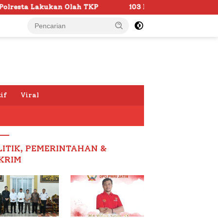
TKP
103 Kafilah Siap Ramaikan MTQ KORPRI VIII Nasion
if
Viral
LITIK, PEMERINTAHAN &
KRIM