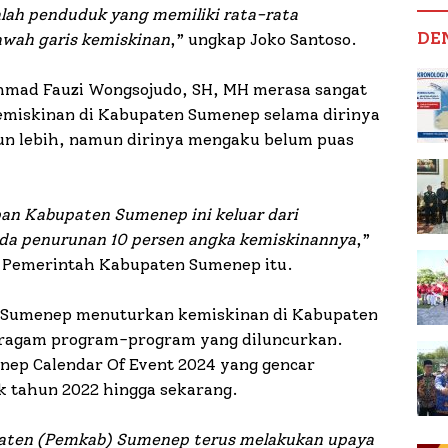
lah penduduk yang memiliki rata-rata
DE
bawah garis kemiskinan
,” ungkap Joko Santoso.
hmad Fauzi Wongsojudo, SH, MH merasa sangat
miskinan di Kabupaten Sumenep selama dirinya
un lebih, namun dirinya mengaku belum puas
an Kabupaten Sumenep ini keluar dari
ada penurunan 10 persen angka kemiskinannya
,”
n Pemerintah Kabupaten Sumenep itu.
 Sumenep menuturkan kemiskinan di Kabupaten
ragam program-program yang diluncurkan.
nep Calendar Of Event 2024 yang gencar
k tahun 2022 hingga sekarang.
aten (Pemkab) Sumenep terus melakukan upaya