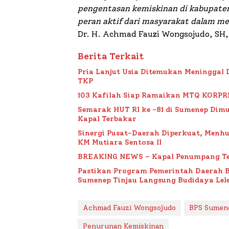
pengentasan kemiskinan di kabupaten 
peran aktif dari masyarakat dalam m
Dr. H. Achmad Fauzi Wongsojudo, SH
Berita Terkait
Pria Lanjut Usia Ditemukan Meninggal 
TKP
103 Kafilah Siap Ramaikan MTQ KORPRI VI
Semarak HUT RI ke -81 di Sumenep Dimu
Kapal Terbakar
Sinergi Pusat-Daerah Diperkuat, Menh
KM Mutiara Sentosa II
BREAKING NEWS – Kapal Penumpang Te
Pastikan Program Pemerintah Daerah 
Sumenep Tinjau Langsung Budidaya Lele
Achmad Fauzi Wongsojudo
BPS Sumen
Penurunan Kemiskinan