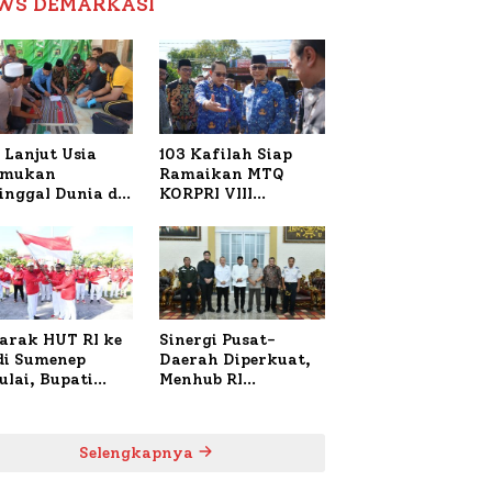
WS DEMARKASI
Reformasi Birokrasi
 Lanjut Usia
103 Kafilah Siap
emukan
Ramaikan MTQ
inggal Dunia di
KORPRI VIII
ura Sumenep,
Nasional di Sulsel,
resta Lakukan
1.024 Peserta
h TKP
Terdaftar
arak HUT RI ke
Sinergi Pusat-
 di Sumenep
Daerah Diperkuat,
ulai, Bupati
Menhub RI
zi Awali dengan
Sambangi Bupati
 untuk Korban
Sumenep Bahas
al Terbakar
Penanganan KM
Selengkapnya
Mutiara Sentosa II