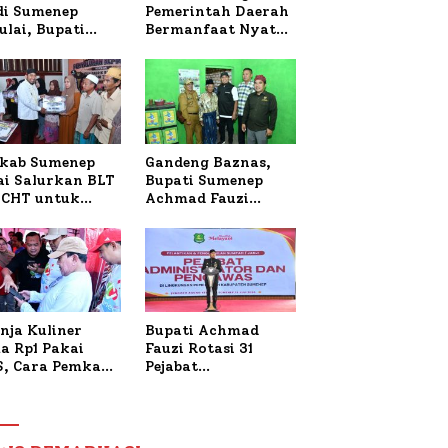
 di Sumenep
Pemerintah Daerah
ulai, Bupati
Bermanfaat Nyata
zi Awali dengan
Bagi Masyarakat,
 untuk Korban
Bupati Sumenep
al Terbakar
Tinjau Langsung
Budidaya Lele dan
Ayam Petelur di
Desa Bataal Timur
kab Sumenep
Gandeng Baznas,
ai Salurkan BLT
Bupati Sumenep
CHT untuk
Achmad Fauzi
uh Pabrik dan
Wongsojudo
i Tembakau
Serahkan Bantuan
Bedah RTLH di Dua
Kecamatan
nja Kuliner
Bupati Achmad
a Rp1 Pakai
Fauzi Rotasi 31
S, Cara Pemkab
Pejabat
enep Gaungkan
Administrator dan
saksi Digital
Pengawas,
Tekankan
Pelayanan dan