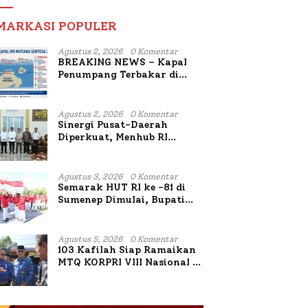
MARKASI POPULER
Agustus 2, 2026
0 Komentar
BREAKING NEWS – Kapal
Penumpang Terbakar di
Utara Sumenep
Agustus 2, 2026
0 Komentar
Sinergi Pusat-Daerah
Diperkuat, Menhub RI
Sambangi Bupati Sumenep
Bahas Penanganan KM
Mutiara Sentosa II
Agustus 3, 2026
0 Komentar
Semarak HUT RI ke -81 di
Sumenep Dimulai, Bupati
Fauzi Awali dengan Doa
untuk Korban Kapal
Terbakar
Agustus 5, 2026
0 Komentar
103 Kafilah Siap Ramaikan
MTQ KORPRI VIII Nasional di
Sulsel, 1.024 Peserta
Terdaftar