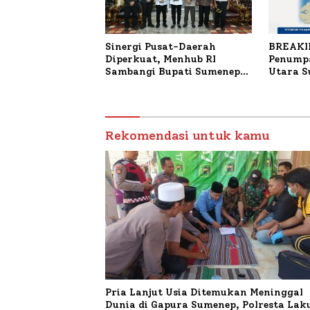
Sinergi Pusat-Daerah
BREAKI
Diperkuat, Menhub RI
Penumpa
Sambangi Bupati Sumenep
Utara 
Bahas Penanganan KM
Mutiara Sentosa II
Rekomendasi untuk kamu
Pria Lanjut Usia Ditemukan Meninggal
Dunia di Gapura Sumenep, Polresta La