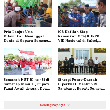
Pria Lanjut Usia
103 Kafilah Siap
Ditemukan Meninggal
Ramaikan MTQ KORPRI
Dunia di Gapura Sumenep,
VIII Nasional di Sulsel,
Polresta Lakukan Olah
1.024 Peserta Terdaftar
TKP
Semarak HUT RI ke -81 di
Sinergi Pusat-Daerah
Sumenep Dimulai, Bupati
Diperkuat, Menhub RI
Fauzi Awali dengan Doa
Sambangi Bupati Sumenep
untuk Korban Kapal
Bahas Penanganan KM
Terbakar
Mutiara Sentosa II
Selengkapnya