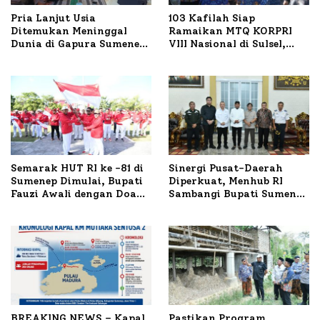
Pria Lanjut Usia
103 Kafilah Siap
Ditemukan Meninggal
Ramaikan MTQ KORPRI
Dunia di Gapura Sumenep,
VIII Nasional di Sulsel,
Polresta Lakukan Olah
1.024 Peserta Terdaftar
TKP
Semarak HUT RI ke -81 di
Sinergi Pusat-Daerah
Sumenep Dimulai, Bupati
Diperkuat, Menhub RI
Fauzi Awali dengan Doa
Sambangi Bupati Sumenep
untuk Korban Kapal
Bahas Penanganan KM
Terbakar
Mutiara Sentosa II
BREAKING NEWS – Kapal
Pastikan Program