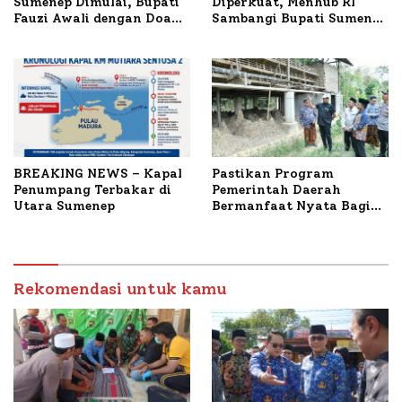
Sumenep Dimulai, Bupati
Diperkuat, Menhub RI
Fauzi Awali dengan Doa
Sambangi Bupati Sumenep
untuk Korban Kapal
Bahas Penanganan KM
Terbakar
Mutiara Sentosa II
BREAKING NEWS – Kapal
Pastikan Program
Penumpang Terbakar di
Pemerintah Daerah
Utara Sumenep
Bermanfaat Nyata Bagi
Masyarakat, Bupati
Sumenep Tinjau Langsung
Budidaya Lele dan Ayam
Petelur di Desa Bataal
Rekomendasi untuk kamu
Timur