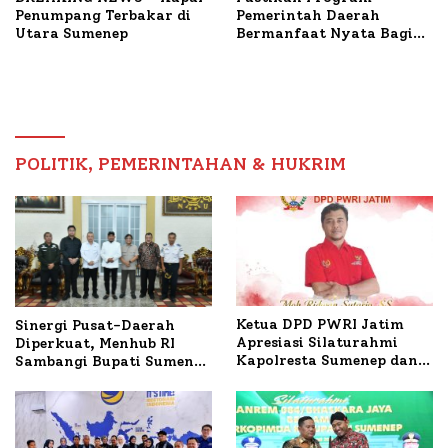
Penumpang Terbakar di
Pemerintah Daerah
Utara Sumenep
Bermanfaat Nyata Bagi
Masyarakat, Bupati
Sumenep Tinjau Langsung
Budidaya Lele dan Ayam
Petelur di Desa Bataal
Timur
POLITIK, PEMERINTAHAN & HUKRIM
Ketua DPD PWRI Jatim
Sinergi Pusat-Daerah
Apresiasi Silaturahmi
Diperkuat, Menhub RI
Kapolresta Sumenep dan
Sambangi Bupati Sumenep
PWRI, Sebut Kemitraan
Bahas Penanganan KM
Ideal Polri-Pers
Mutiara Sentosa II