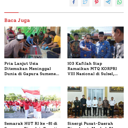
Baca Juga
Pria Lanjut Usia
103 Kafilah Siap
Ditemukan Meninggal
Ramaikan MTQ KORPRI
Dunia di Gapura Sumenep,
VIII Nasional di Sulsel,
Polresta Lakukan Olah
1.024 Peserta Terdaftar
TKP
Semarak HUT RI ke -81 di
Sinergi Pusat-Daerah