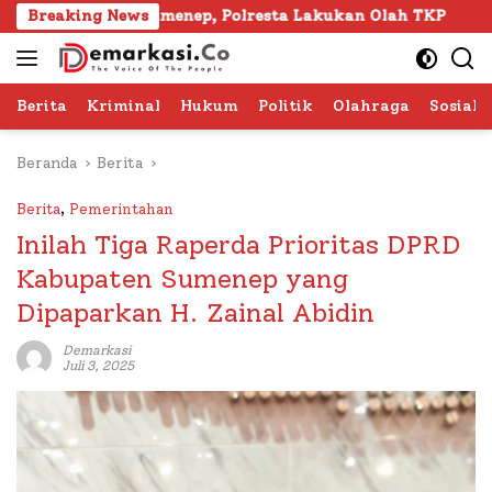
Langsung
a Sumenep, Polresta Lakukan Olah TKP
Breaking News
103 Kafilah 
ke
konten
Berita
Kriminal
Hukum
Politik
Olahraga
Sosial 
Beranda
Berita
Berita
,
Pemerintahan
Inilah Tiga Raperda Prioritas DPRD
Kabupaten Sumenep yang
Dipaparkan H. Zainal Abidin
Demarkasi
Juli 3, 2025