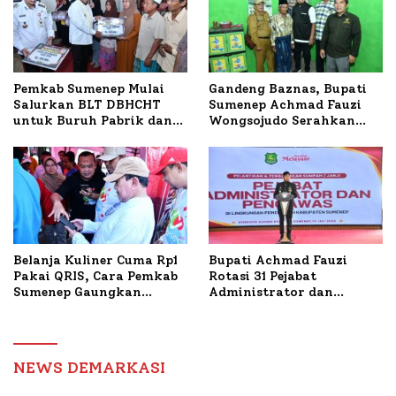
Petelur di Desa Bataal
Timur
Pemkab Sumenep Mulai
Gandeng Baznas, Bupati
Salurkan BLT DBHCHT
Sumenep Achmad Fauzi
untuk Buruh Pabrik dan
Wongsojudo Serahkan
Tani Tembakau
Bantuan Bedah RTLH di
Dua Kecamatan
Belanja Kuliner Cuma Rp1
Bupati Achmad Fauzi
Pakai QRIS, Cara Pemkab
Rotasi 31 Pejabat
Sumenep Gaungkan
Administrator dan
Transaksi Digital
Pengawas, Tekankan
Pelayanan dan Reformasi
Birokrasi
NEWS DEMARKASI