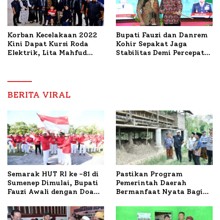
Korban Kecelakaan 2022
Bupati Fauzi dan Danrem
Kini Dapat Kursi Roda
Kohir Sepakat Jaga
Elektrik, Lita Mahfud
Stabilitas Demi Percepat
Arifin Komitmen
Pembangunan Sumenep
Dampingi Pengobatan
Nabil
BERITA VIRAL
Semarak HUT RI ke -81 di
Pastikan Program
Sumenep Dimulai, Bupati
Pemerintah Daerah
Fauzi Awali dengan Doa
Bermanfaat Nyata Bagi
untuk Korban Kapal
Masyarakat, Bupati
Terbakar
Sumenep Tinjau Langsung
Budidaya Lele dan Ayam