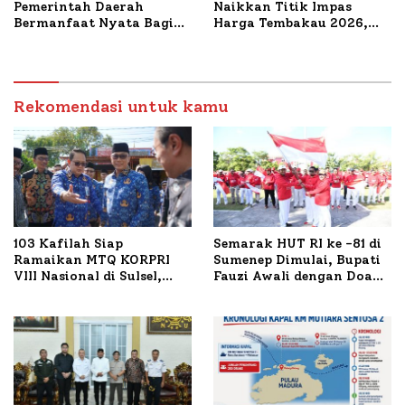
Pemerintah Daerah
Naikkan Titik Impas
Bermanfaat Nyata Bagi
Harga Tembakau 2026,
Masyarakat, Bupati
Tembakau Sawah Naik
Sumenep Tinjau Langsung
Tertinggi 5,08 Persen
Budidaya Lele dan Ayam
Petelur di Desa Bataal
Timur
Rekomendasi untuk kamu
103 Kafilah Siap
Semarak HUT RI ke -81 di
Ramaikan MTQ KORPRI
Sumenep Dimulai, Bupati
VIII Nasional di Sulsel,
Fauzi Awali dengan Doa
1.024 Peserta Terdaftar
untuk Korban Kapal
Terbakar