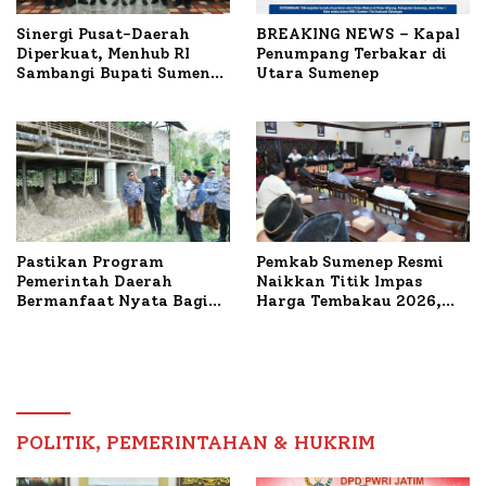
Sinergi Pusat-Daerah
BREAKING NEWS – Kapal
Diperkuat, Menhub RI
Penumpang Terbakar di
Sambangi Bupati Sumenep
Utara Sumenep
Bahas Penanganan KM
Mutiara Sentosa II
Pastikan Program
Pemkab Sumenep Resmi
Pemerintah Daerah
Naikkan Titik Impas
Bermanfaat Nyata Bagi
Harga Tembakau 2026,
Masyarakat, Bupati
Tembakau Sawah Naik
Sumenep Tinjau Langsung
Tertinggi 5,08 Persen
Budidaya Lele dan Ayam
Petelur di Desa Bataal
Timur
POLITIK, PEMERINTAHAN & HUKRIM