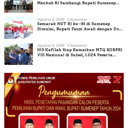
Menhub RI Sambangi Bupati Sumenep
Bahas Penanganan KM Mutiara Sentosa
II
Agustus 3, 2026
0 Komentar
Semarak HUT RI ke -81 di Sumenep
Dimulai, Bupati Fauzi Awali dengan Doa
untuk Korban Kapal Terbakar
Agustus 5, 2026
0 Komentar
103 Kafilah Siap Ramaikan MTQ KORPRI
VIII Nasional di Sulsel, 1.024 Peserta
Terdaftar