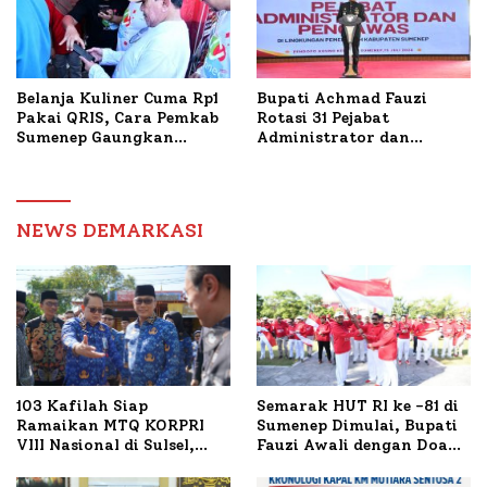
Belanja Kuliner Cuma Rp1
Bupati Achmad Fauzi
Pakai QRIS, Cara Pemkab
Rotasi 31 Pejabat
Sumenep Gaungkan
Administrator dan
Transaksi Digital
Pengawas, Tekankan
Pelayanan dan Reformasi
Birokrasi
NEWS DEMARKASI
103 Kafilah Siap
Semarak HUT RI ke -81 di
Ramaikan MTQ KORPRI
Sumenep Dimulai, Bupati
VIII Nasional di Sulsel,
Fauzi Awali dengan Doa
1.024 Peserta Terdaftar
untuk Korban Kapal
Terbakar