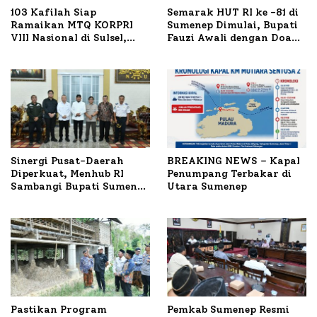
103 Kafilah Siap
Semarak HUT RI ke -81 di
Ramaikan MTQ KORPRI
Sumenep Dimulai, Bupati
VIII Nasional di Sulsel,
Fauzi Awali dengan Doa
1.024 Peserta Terdaftar
untuk Korban Kapal
Terbakar
Sinergi Pusat-Daerah
BREAKING NEWS – Kapal
Diperkuat, Menhub RI
Penumpang Terbakar di
Sambangi Bupati Sumenep
Utara Sumenep
Bahas Penanganan KM
Mutiara Sentosa II
Pastikan Program
Pemkab Sumenep Resmi