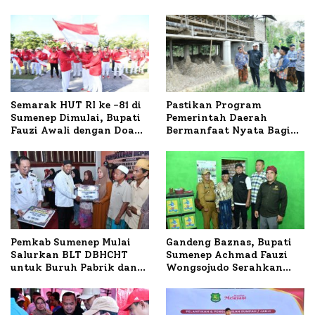
Semarak HUT RI ke -81 di
Pastikan Program
Sumenep Dimulai, Bupati
Pemerintah Daerah
Fauzi Awali dengan Doa
Bermanfaat Nyata Bagi
untuk Korban Kapal
Masyarakat, Bupati
Terbakar
Sumenep Tinjau Langsung
Budidaya Lele dan Ayam
Petelur di Desa Bataal
Timur
Pemkab Sumenep Mulai
Gandeng Baznas, Bupati
Salurkan BLT DBHCHT
Sumenep Achmad Fauzi
untuk Buruh Pabrik dan
Wongsojudo Serahkan
Tani Tembakau
Bantuan Bedah RTLH di
Dua Kecamatan