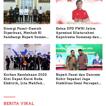
Ketua DPD PWRI Jatim
Sinergi Pusat-Daerah
Apresiasi Silaturahmi
Diperkuat, Menhub RI
Kapolresta Sumenep dan
Sambangi Bupati Sumenep
PWRI, Sebut Kemitraan
Bahas Penanganan KM
Ideal Polri-Pers
Mutiara Sentosa II
Korban Kecelakaan 2022
Bupati Fauzi dan Danrem
Kini Dapat Kursi Roda
Kohir Sepakat Jaga
Elektrik, Lita Mahfud
Stabilitas Demi Percepat
Arifin Komitmen
Pembangunan Sumenep
Dampingi Pengobatan
Nabil
BERITA VIRAL