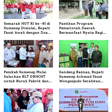
Semarak HUT RI ke -81 di
Pastikan Program
Sumenep Dimulai, Bupati
Pemerintah Daerah
Fauzi Awali dengan Doa
Bermanfaat Nyata Bagi
untuk Korban Kapal
Masyarakat, Bupati
Terbakar
Sumenep Tinjau Langsung
Budidaya Lele dan Ayam
Petelur di Desa Bataal
Timur
Pemkab Sumenep Mulai
Gandeng Baznas, Bupati
Salurkan BLT DBHCHT
Sumenep Achmad Fauzi
untuk Buruh Pabrik dan
Wongsojudo Serahkan
Tani Tembakau
Bantuan Bedah RTLH di
Dua Kecamatan