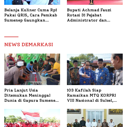
Belanja Kuliner Cuma Rp1
Bupati Achmad Fauzi
Pakai QRIS, Cara Pemkab
Rotasi 31 Pejabat
Sumenep Gaungkan
Administrator dan
Transaksi Digital
Pengawas, Tekankan
Pelayanan dan Reformasi
Birokrasi
NEWS DEMARKASI
Pria Lanjut Usia
103 Kafilah Siap
Ditemukan Meninggal
Ramaikan MTQ KORPRI
Dunia di Gapura Sumenep,
VIII Nasional di Sulsel,
Polresta Lakukan Olah
1.024 Peserta Terdaftar
TKP