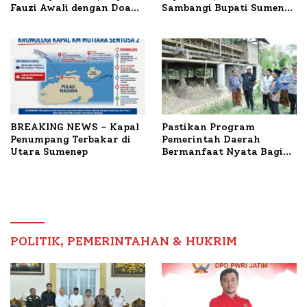
Fauzi Awali dengan Doa
Sambangi Bupati Sumenep
untuk Korban Kapal
Bahas Penanganan KM
Terbakar
Mutiara Sentosa II
BREAKING NEWS – Kapal
Pastikan Program
Penumpang Terbakar di
Pemerintah Daerah
Utara Sumenep
Bermanfaat Nyata Bagi
Masyarakat, Bupati
Sumenep Tinjau Langsung
Budidaya Lele dan Ayam
Petelur di Desa Bataal
Timur
POLITIK, PEMERINTAHAN & HUKRIM