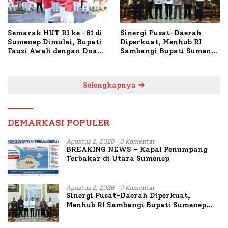
Semarak HUT RI ke -81 di
Sinergi Pusat-Daerah
Sumenep Dimulai, Bupati
Diperkuat, Menhub RI
Fauzi Awali dengan Doa
Sambangi Bupati Sumenep
untuk Korban Kapal
Bahas Penanganan KM
Terbakar
Mutiara Sentosa II
Selengkapnya
DEMARKASI POPULER
Agustus 2, 2026
0 Komentar
BREAKING NEWS – Kapal Penumpang
Terbakar di Utara Sumenep
Agustus 2, 2026
0 Komentar
Sinergi Pusat-Daerah Diperkuat,
Menhub RI Sambangi Bupati Sumenep
Bahas Penanganan KM Mutiara Sentosa
II