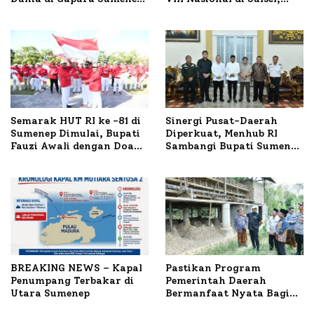
Polresta Lakukan Olah
1.024 Peserta Terdaftar
TKP
Semarak HUT RI ke -81 di
Sinergi Pusat-Daerah
Sumenep Dimulai, Bupati
Diperkuat, Menhub RI
Fauzi Awali dengan Doa
Sambangi Bupati Sumenep
untuk Korban Kapal
Bahas Penanganan KM
Terbakar
Mutiara Sentosa II
BREAKING NEWS – Kapal
Pastikan Program
Penumpang Terbakar di
Pemerintah Daerah
Utara Sumenep
Bermanfaat Nyata Bagi
Masyarakat, Bupati