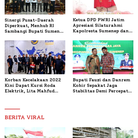
Ketua DPD PWRI Jatim
Sinergi Pusat-Daerah
Apresiasi Silaturahmi
Diperkuat, Menhub RI
Kapolresta Sumenep dan
Sambangi Bupati Sumenep
PWRI, Sebut Kemitraan
Bahas Penanganan KM
Ideal Polri-Pers
Mutiara Sentosa II
Korban Kecelakaan 2022
Bupati Fauzi dan Danrem
Kini Dapat Kursi Roda
Kohir Sepakat Jaga
Elektrik, Lita Mahfud
Stabilitas Demi Percepat
Arifin Komitmen
Pembangunan Sumenep
Dampingi Pengobatan
Nabil
BERITA VIRAL