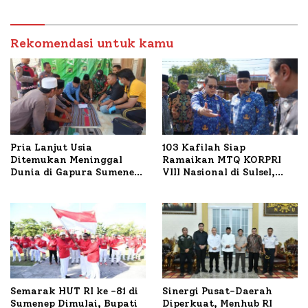
Sumenep Tinjau Langsung
Budidaya Lele dan Ayam
Petelur di Desa Bataal
Rekomendasi untuk kamu
Timur
Pria Lanjut Usia
103 Kafilah Siap
Ditemukan Meninggal
Ramaikan MTQ KORPRI
Dunia di Gapura Sumenep,
VIII Nasional di Sulsel,
Polresta Lakukan Olah
1.024 Peserta Terdaftar
TKP
Semarak HUT RI ke -81 di
Sinergi Pusat-Daerah
Sumenep Dimulai, Bupati
Diperkuat, Menhub RI