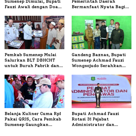
Sumenep Dimulai, Bupati
Pemerintah Daerah
Fauzi Awali dengan Doa
Bermanfaat Nyata Bagi
untuk Korban Kapal
Masyarakat, Bupati
Terbakar
Sumenep Tinjau Langsung
Budidaya Lele dan Ayam
Petelur di Desa Bataal
Timur
Pemkab Sumenep Mulai
Gandeng Baznas, Bupati
Salurkan BLT DBHCHT
Sumenep Achmad Fauzi
untuk Buruh Pabrik dan
Wongsojudo Serahkan
Tani Tembakau
Bantuan Bedah RTLH di
Dua Kecamatan
Belanja Kuliner Cuma Rp1
Bupati Achmad Fauzi
Pakai QRIS, Cara Pemkab
Rotasi 31 Pejabat
Sumenep Gaungkan
Administrator dan
Transaksi Digital
Pengawas, Tekankan
Pelayanan dan Reformasi