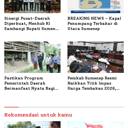
Sinergi Pusat-Daerah
BREAKING NEWS – Kapal
Diperkuat, Menhub RI
Penumpang Terbakar di
Sambangi Bupati Sumenep
Utara Sumenep
Bahas Penanganan KM
Mutiara Sentosa II
Pastikan Program
Pemkab Sumenep Resmi
Pemerintah Daerah
Naikkan Titik Impas
Bermanfaat Nyata Bagi
Harga Tembakau 2026,
Masyarakat, Bupati
Tembakau Sawah Naik
Sumenep Tinjau Langsung
Tertinggi 5,08 Persen
Budidaya Lele dan Ayam
Petelur di Desa Bataal
Timur
Rekomendasi untuk kamu