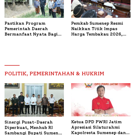
Pastikan Program
Pemkab Sumenep Resmi
Pemerintah Daerah
Naikkan Titik Impas
Bermanfaat Nyata Bagi
Harga Tembakau 2026,
Masyarakat, Bupati
Tembakau Sawah Naik
Sumenep Tinjau Langsung
Tertinggi 5,08 Persen
Budidaya Lele dan Ayam
Petelur di Desa Bataal
Timur
POLITIK, PEMERINTAHAN & HUKRIM
Ketua DPD PWRI Jatim
Sinergi Pusat-Daerah
Apresiasi Silaturahmi
Diperkuat, Menhub RI
Kapolresta Sumenep dan
Sambangi Bupati Sumenep