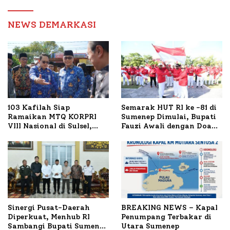
Birokrasi
NEWS DEMARKASI
103 Kafilah Siap
Semarak HUT RI ke -81 di
Ramaikan MTQ KORPRI
Sumenep Dimulai, Bupati
VIII Nasional di Sulsel,
Fauzi Awali dengan Doa
1.024 Peserta Terdaftar
untuk Korban Kapal
Terbakar
Sinergi Pusat-Daerah
BREAKING NEWS – Kapal
Diperkuat, Menhub RI
Penumpang Terbakar di
Sambangi Bupati Sumenep
Utara Sumenep