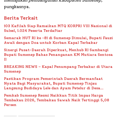
memajukan pembangunan Kabupaten Sumenep,
”
pungkasnya.
Berita Terkait
103 Kafilah Siap Ramaikan MTQ KORPRI VIII Nasional di
Sulsel, 1.024 Peserta Terdaftar
Semarak HUT RI ke -81 di Sumenep Dimulai, Bupati Fauzi
Awali dengan Doa untuk Korban Kapal Terbakar
Sinergi Pusat-Daerah Diperkuat, Menhub RI Sambangi
Bupati Sumenep Bahas Penanganan KM Mutiara Sentosa
II
BREAKING NEWS – Kapal Penumpang Terbakar di Utara
Sumenep
Pastikan Program Pemerintah Daerah Bermanfaat
Nyata Bagi Masyarakat, Bupati Sumenep Tinjau
Langsung Budidaya Lele dan Ayam Petelur di Desa
Bataal Timur
Pemkab Sumenep Resmi Naikkan Titik Impas Harga
Tembakau 2026, Tembakau Sawah Naik Tertinggi 5,08
Persen