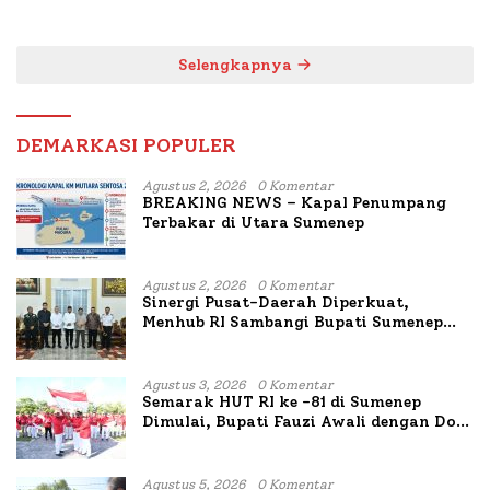
Bahas Penanganan KM
Mutiara Sentosa II
Selengkapnya
DEMARKASI POPULER
Agustus 2, 2026
0 Komentar
BREAKING NEWS – Kapal Penumpang
Terbakar di Utara Sumenep
Agustus 2, 2026
0 Komentar
Sinergi Pusat-Daerah Diperkuat,
Menhub RI Sambangi Bupati Sumenep
Bahas Penanganan KM Mutiara Sentosa
II
Agustus 3, 2026
0 Komentar
Semarak HUT RI ke -81 di Sumenep
Dimulai, Bupati Fauzi Awali dengan Doa
untuk Korban Kapal Terbakar
Agustus 5, 2026
0 Komentar