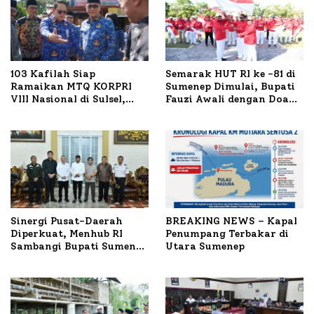
103 Kafilah Siap
Semarak HUT RI ke -81 di
Ramaikan MTQ KORPRI
Sumenep Dimulai, Bupati
VIII Nasional di Sulsel,
Fauzi Awali dengan Doa
1.024 Peserta Terdaftar
untuk Korban Kapal
Terbakar
Sinergi Pusat-Daerah
BREAKING NEWS – Kapal
Diperkuat, Menhub RI
Penumpang Terbakar di
Sambangi Bupati Sumenep
Utara Sumenep
Bahas Penanganan KM
Mutiara Sentosa II