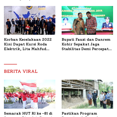
PWRI, Sebut Kemitraan
Bahas Penanganan KM
Ideal Polri-Pers
Mutiara Sentosa II
Korban Kecelakaan 2022
Bupati Fauzi dan Danrem
Kini Dapat Kursi Roda
Kohir Sepakat Jaga
Elektrik, Lita Mahfud
Stabilitas Demi Percepat
Arifin Komitmen
Pembangunan Sumenep
Dampingi Pengobatan
Nabil
BERITA VIRAL
Semarak HUT RI ke -81 di
Pastikan Program