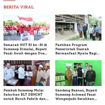
BERITA VIRAL
Semarak HUT RI ke -81 di
Pastikan Program
Sumenep Dimulai, Bupati
Pemerintah Daerah
Fauzi Awali dengan Doa
Bermanfaat Nyata Bagi
untuk Korban Kapal
Masyarakat, Bupati
Terbakar
Sumenep Tinjau Langsung
Budidaya Lele dan Ayam
Petelur di Desa Bataal
Timur
Pemkab Sumenep Mulai
Gandeng Baznas, Bupati
Salurkan BLT DBHCHT
Sumenep Achmad Fauzi
untuk Buruh Pabrik dan
Wongsojudo Serahkan
Tani Tembakau
Bantuan Bedah RTLH di