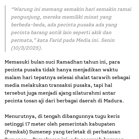
“Warung ini memang semakin hari semakin ramai
pengunjung, mereka memiliki minat yang
berbeda-beda, ada pecinta pusaka ada yang
pecinta barang antik lain seperti akik dan
permata,” kata Farid pada Media ini. Senin
(10/3/2025).
Memasuki bulan suci Ramadhan tahun ini, para
pecinta pusaka tidak hanya menjadikan waktu
malam hari tepatnya selesai shalat tarawih sebagai
media melakukan transaksi pusaka, tapi hal
tersebut juga menjadi ajang silaturahmi antar
pecinta tosan aji dari berbagai daerah di Madura.
Menurutnya, di tengah dibangunnya tugu keris
setinggi 17 meter oleh pemerintah kabupaten
(Pemkab) Sumenep yang terletak di perbatasan