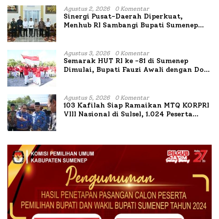
Agustus 2, 2026
0 Komentar
Sinergi Pusat-Daerah Diperkuat,
Menhub RI Sambangi Bupati Sumenep
Bahas Penanganan KM Mutiara Sentosa
II
Agustus 3, 2026
0 Komentar
Semarak HUT RI ke -81 di Sumenep
Dimulai, Bupati Fauzi Awali dengan Doa
untuk Korban Kapal Terbakar
Agustus 5, 2026
0 Komentar
103 Kafilah Siap Ramaikan MTQ KORPRI
VIII Nasional di Sulsel, 1.024 Peserta
Terdaftar