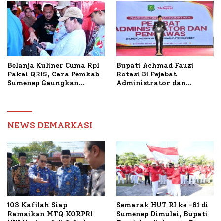
Dua Kecamatan
Belanja Kuliner Cuma Rp1
Bupati Achmad Fauzi
Pakai QRIS, Cara Pemkab
Rotasi 31 Pejabat
Sumenep Gaungkan
Administrator dan
Transaksi Digital
Pengawas, Tekankan
Pelayanan dan Reformasi
Birokrasi
NEWS DEMARKASI
103 Kafilah Siap
Semarak HUT RI ke -81 di
Ramaikan MTQ KORPRI
Sumenep Dimulai, Bupati