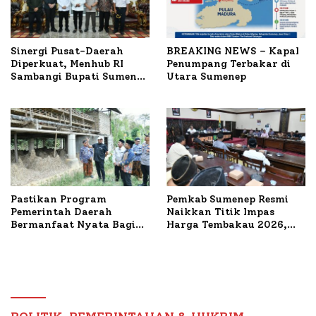
Sinergi Pusat-Daerah
BREAKING NEWS – Kapal
Diperkuat, Menhub RI
Penumpang Terbakar di
Sambangi Bupati Sumenep
Utara Sumenep
Bahas Penanganan KM
Mutiara Sentosa II
Pastikan Program
Pemkab Sumenep Resmi
Pemerintah Daerah
Naikkan Titik Impas
Bermanfaat Nyata Bagi
Harga Tembakau 2026,
Masyarakat, Bupati
Tembakau Sawah Naik
Sumenep Tinjau Langsung
Tertinggi 5,08 Persen
Budidaya Lele dan Ayam
Petelur di Desa Bataal
Timur