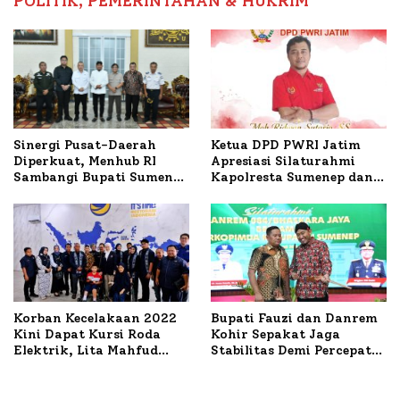
POLITIK, PEMERINTAHAN & HUKRIM
Ketua DPD PWRI Jatim
Sinergi Pusat-Daerah
Apresiasi Silaturahmi
Diperkuat, Menhub RI
Kapolresta Sumenep dan
Sambangi Bupati Sumenep
PWRI, Sebut Kemitraan
Bahas Penanganan KM
Ideal Polri-Pers
Mutiara Sentosa II
Korban Kecelakaan 2022
Bupati Fauzi dan Danrem
Kini Dapat Kursi Roda
Kohir Sepakat Jaga
Elektrik, Lita Mahfud
Stabilitas Demi Percepat
Arifin Komitmen
Pembangunan Sumenep
Dampingi Pengobatan
Nabil