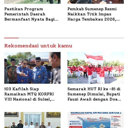
Pastikan Program
Pemkab Sumenep Resmi
Pemerintah Daerah
Naikkan Titik Impas
Bermanfaat Nyata Bagi
Harga Tembakau 2026,
Masyarakat, Bupati
Tembakau Sawah Naik
Sumenep Tinjau Langsung
Tertinggi 5,08 Persen
Budidaya Lele dan Ayam
Petelur di Desa Bataal
Timur
Rekomendasi untuk kamu
103 Kafilah Siap
Semarak HUT RI ke -81 di
Ramaikan MTQ KORPRI
Sumenep Dimulai, Bupati
VIII Nasional di Sulsel,
Fauzi Awali dengan Doa
1.024 Peserta Terdaftar
untuk Korban Kapal
Terbakar