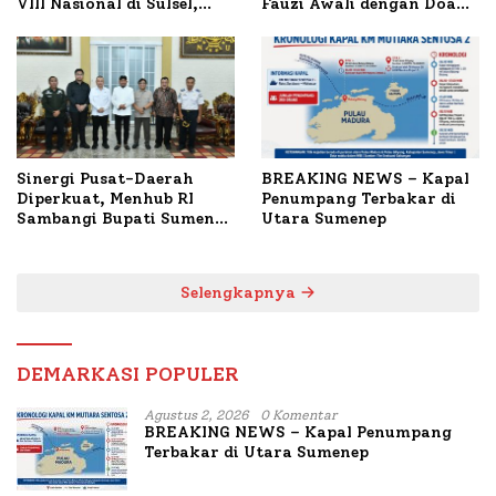
VIII Nasional di Sulsel,
Fauzi Awali dengan Doa
1.024 Peserta Terdaftar
untuk Korban Kapal
Terbakar
Sinergi Pusat-Daerah
BREAKING NEWS – Kapal
Diperkuat, Menhub RI
Penumpang Terbakar di
Sambangi Bupati Sumenep
Utara Sumenep
Bahas Penanganan KM
Mutiara Sentosa II
Selengkapnya
DEMARKASI POPULER
Agustus 2, 2026
0 Komentar
BREAKING NEWS – Kapal Penumpang
Terbakar di Utara Sumenep