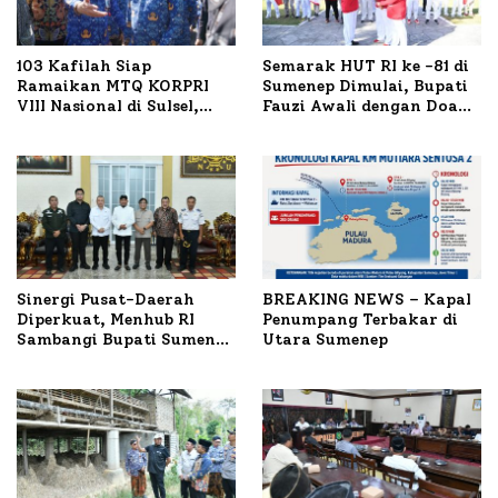
103 Kafilah Siap
Semarak HUT RI ke -81 di
Ramaikan MTQ KORPRI
Sumenep Dimulai, Bupati
VIII Nasional di Sulsel,
Fauzi Awali dengan Doa
1.024 Peserta Terdaftar
untuk Korban Kapal
Terbakar
Sinergi Pusat-Daerah
BREAKING NEWS – Kapal
Diperkuat, Menhub RI
Penumpang Terbakar di
Sambangi Bupati Sumenep
Utara Sumenep
Bahas Penanganan KM
Mutiara Sentosa II