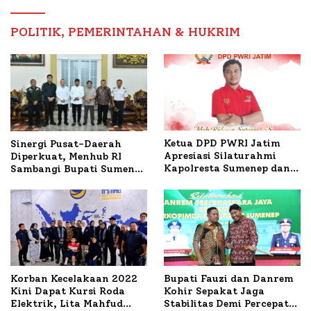
Timur
POLITIK, PEMERINTAHAN & HUKRIM
Ketua DPD PWRI Jatim
Sinergi Pusat-Daerah
Apresiasi Silaturahmi
Diperkuat, Menhub RI
Kapolresta Sumenep dan
Sambangi Bupati Sumenep
PWRI, Sebut Kemitraan
Bahas Penanganan KM
Ideal Polri-Pers
Mutiara Sentosa II
Korban Kecelakaan 2022
Bupati Fauzi dan Danrem
Kini Dapat Kursi Roda
Kohir Sepakat Jaga
Elektrik, Lita Mahfud
Stabilitas Demi Percepat