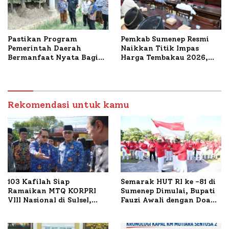
Pastikan Program
Pemkab Sumenep Resmi
Pemerintah Daerah
Naikkan Titik Impas
Bermanfaat Nyata Bagi
Harga Tembakau 2026,
Masyarakat, Bupati
Tembakau Sawah Naik
Sumenep Tinjau Langsung
Tertinggi 5,08 Persen
Budidaya Lele dan Ayam
Petelur di Desa Bataal
Timur
Rekomendasi untuk kamu
103 Kafilah Siap
Semarak HUT RI ke -81 di
Ramaikan MTQ KORPRI
Sumenep Dimulai, Bupati
VIII Nasional di Sulsel,
Fauzi Awali dengan Doa
1.024 Peserta Terdaftar
untuk Korban Kapal
Terbakar