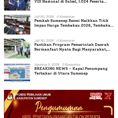
VIII Nasional di Sulsel, 1.024 Peserta
Terdaftar
Juli 30, 2026
0 Komentar
Pemkab Sumenep Resmi Naikkan Titik
Impas Harga Tembakau 2026, Tembakau
Sawah Naik Tertinggi 5,08 Persen
Juli 30, 2026
0 Komentar
Pastikan Program Pemerintah Daerah
Bermanfaat Nyata Bagi Masyarakat,
Bupati Sumenep Tinjau Langsung
Budidaya Lele dan Ayam Petelur di Desa
Bataal Timur
Agustus 2, 2026
0 Komentar
BREAKING NEWS – Kapal Penumpang
Terbakar di Utara Sumenep