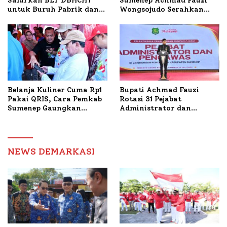
Salurkan BLT DBHCHT
Sumenep Achmad Fauzi
untuk Buruh Pabrik dan
Wongsojudo Serahkan
Tani Tembakau
Bantuan Bedah RTLH di
Dua Kecamatan
Belanja Kuliner Cuma Rp1
Bupati Achmad Fauzi
Pakai QRIS, Cara Pemkab
Rotasi 31 Pejabat
Sumenep Gaungkan
Administrator dan
Transaksi Digital
Pengawas, Tekankan
Pelayanan dan Reformasi
Birokrasi
NEWS DEMARKASI