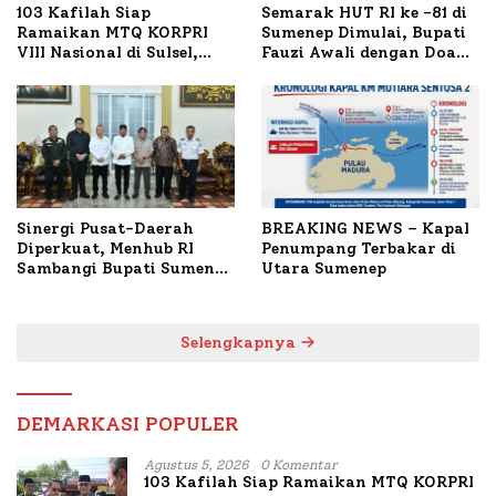
103 Kafilah Siap
Semarak HUT RI ke -81 di
Ramaikan MTQ KORPRI
Sumenep Dimulai, Bupati
VIII Nasional di Sulsel,
Fauzi Awali dengan Doa
1.024 Peserta Terdaftar
untuk Korban Kapal
Terbakar
Sinergi Pusat-Daerah
BREAKING NEWS – Kapal
Diperkuat, Menhub RI
Penumpang Terbakar di
Sambangi Bupati Sumenep
Utara Sumenep
Bahas Penanganan KM
Mutiara Sentosa II
Selengkapnya
DEMARKASI POPULER
Agustus 5, 2026
0 Komentar
103 Kafilah Siap Ramaikan MTQ KORPRI