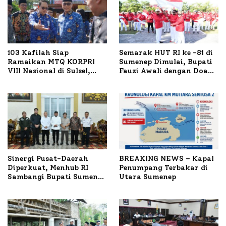
103 Kafilah Siap
Semarak HUT RI ke -81 di
Ramaikan MTQ KORPRI
Sumenep Dimulai, Bupati
VIII Nasional di Sulsel,
Fauzi Awali dengan Doa
1.024 Peserta Terdaftar
untuk Korban Kapal
Terbakar
Sinergi Pusat-Daerah
BREAKING NEWS – Kapal
Diperkuat, Menhub RI
Penumpang Terbakar di
Sambangi Bupati Sumenep
Utara Sumenep
Bahas Penanganan KM
Mutiara Sentosa II