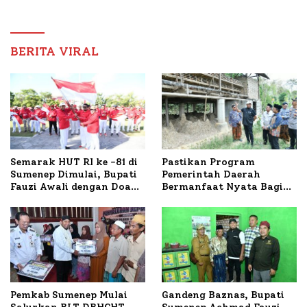
Arifin Komitmen
Pembangunan Sumenep
Dampingi Pengobatan
Nabil
BERITA VIRAL
Semarak HUT RI ke -81 di
Pastikan Program
Sumenep Dimulai, Bupati
Pemerintah Daerah
Fauzi Awali dengan Doa
Bermanfaat Nyata Bagi
untuk Korban Kapal
Masyarakat, Bupati
Terbakar
Sumenep Tinjau Langsung
Budidaya Lele dan Ayam
Petelur di Desa Bataal
Timur
Pemkab Sumenep Mulai
Gandeng Baznas, Bupati