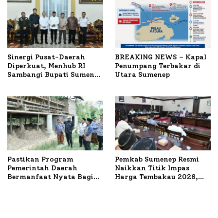
Sinergi Pusat-Daerah
BREAKING NEWS – Kapal
Diperkuat, Menhub RI
Penumpang Terbakar di
Sambangi Bupati Sumenep
Utara Sumenep
Bahas Penanganan KM
Mutiara Sentosa II
Pastikan Program
Pemkab Sumenep Resmi
Pemerintah Daerah
Naikkan Titik Impas
Bermanfaat Nyata Bagi
Harga Tembakau 2026,
Masyarakat, Bupati
Tembakau Sawah Naik
Sumenep Tinjau Langsung
Tertinggi 5,08 Persen
Budidaya Lele dan Ayam
Petelur di Desa Bataal