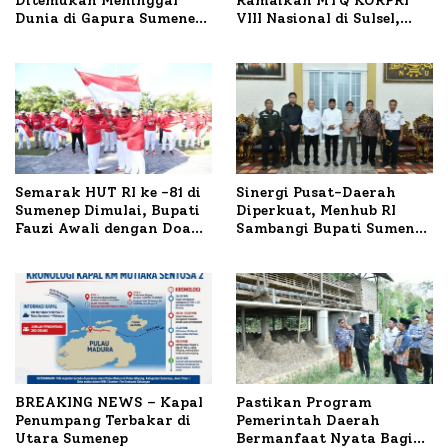
Ditemukan Meninggal
Ramaikan MTQ KORPRI
Dunia di Gapura Sumenep,
VIII Nasional di Sulsel,
Polresta Lakukan Olah
1.024 Peserta Terdaftar
TKP
Semarak HUT RI ke -81 di
Sinergi Pusat-Daerah
Sumenep Dimulai, Bupati
Diperkuat, Menhub RI
Fauzi Awali dengan Doa
Sambangi Bupati Sumenep
untuk Korban Kapal
Bahas Penanganan KM
Terbakar
Mutiara Sentosa II
BREAKING NEWS – Kapal
Pastikan Program
Penumpang Terbakar di
Pemerintah Daerah
Utara Sumenep
Bermanfaat Nyata Bagi