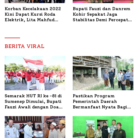
Korban Kecelakaan 2022
Bupati Fauzi dan Danrem
Kini Dapat Kursi Roda
Kohir Sepakat Jaga
Elektrik, Lita Mahfud
Stabilitas Demi Percepat
Arifin Komitmen
Pembangunan Sumenep
Dampingi Pengobatan
Nabil
BERITA VIRAL
Semarak HUT RI ke -81 di
Pastikan Program
Sumenep Dimulai, Bupati
Pemerintah Daerah
Fauzi Awali dengan Doa
Bermanfaat Nyata Bagi
untuk Korban Kapal
Masyarakat, Bupati
Terbakar
Sumenep Tinjau Langsung
Budidaya Lele dan Ayam
Petelur di Desa Bataal
Timur