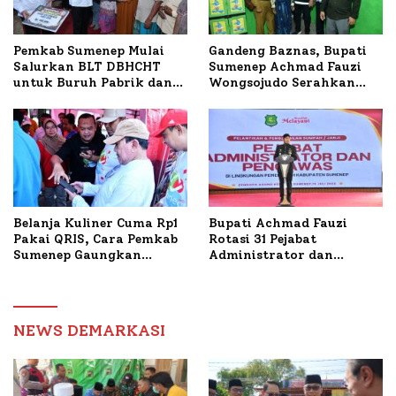
Pemkab Sumenep Mulai
Gandeng Baznas, Bupati
Salurkan BLT DBHCHT
Sumenep Achmad Fauzi
untuk Buruh Pabrik dan
Wongsojudo Serahkan
Tani Tembakau
Bantuan Bedah RTLH di
Dua Kecamatan
Belanja Kuliner Cuma Rp1
Bupati Achmad Fauzi
Pakai QRIS, Cara Pemkab
Rotasi 31 Pejabat
Sumenep Gaungkan
Administrator dan
Transaksi Digital
Pengawas, Tekankan
Pelayanan dan Reformasi
Birokrasi
NEWS DEMARKASI