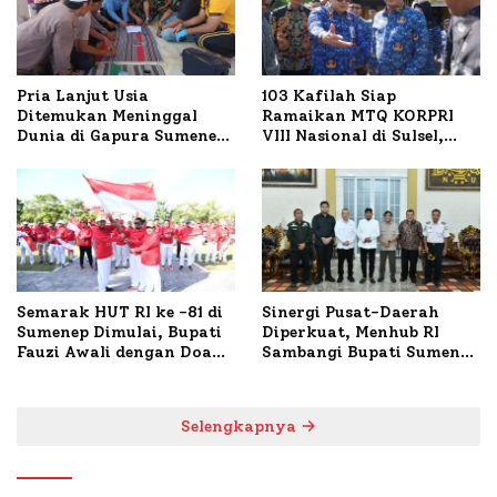
Pria Lanjut Usia
103 Kafilah Siap
Ditemukan Meninggal
Ramaikan MTQ KORPRI
Dunia di Gapura Sumenep,
VIII Nasional di Sulsel,
Polresta Lakukan Olah
1.024 Peserta Terdaftar
TKP
Semarak HUT RI ke -81 di
Sinergi Pusat-Daerah
Sumenep Dimulai, Bupati
Diperkuat, Menhub RI
Fauzi Awali dengan Doa
Sambangi Bupati Sumenep
untuk Korban Kapal
Bahas Penanganan KM
Terbakar
Mutiara Sentosa II
Selengkapnya