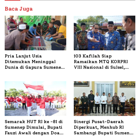
Baca Juga
Pria Lanjut Usia
103 Kafilah Siap
Ditemukan Meninggal
Ramaikan MTQ KORPRI
Dunia di Gapura Sumenep,
VIII Nasional di Sulsel,
Polresta Lakukan Olah
1.024 Peserta Terdaftar
TKP
Semarak HUT RI ke -81 di
Sinergi Pusat-Daerah
Sumenep Dimulai, Bupati
Diperkuat, Menhub RI
Fauzi Awali dengan Doa
Sambangi Bupati Sumenep
untuk Korban Kapal
Bahas Penanganan KM