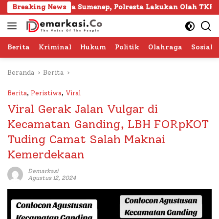
Langsung
 Gapura Sumenep, Polresta Lakukan Olah TKP
Breaking News
103 Kaf
ke
konten
Berita
Kriminal
Hukum
Politik
Olahraga
Sosial 
Beranda
Berita
Berita
,
Peristiwa
,
Viral
Viral Gerak Jalan Vulgar di
Kecamatan Ganding, LBH FORpKOT
Tuding Camat Salah Maknai
Kemerdekaan
Demarkasi
Agustus 12, 2024