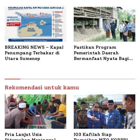
Terbakar
Mutiara Sentosa II
BREAKING NEWS – Kapal
Pastikan Program
Penumpang Terbakar di
Pemerintah Daerah
Utara Sumenep
Bermanfaat Nyata Bagi
Masyarakat, Bupati
Sumenep Tinjau Langsung
Budidaya Lele dan Ayam
Petelur di Desa Bataal
Rekomendasi untuk kamu
Timur
Pria Lanjut Usia
103 Kafilah Siap