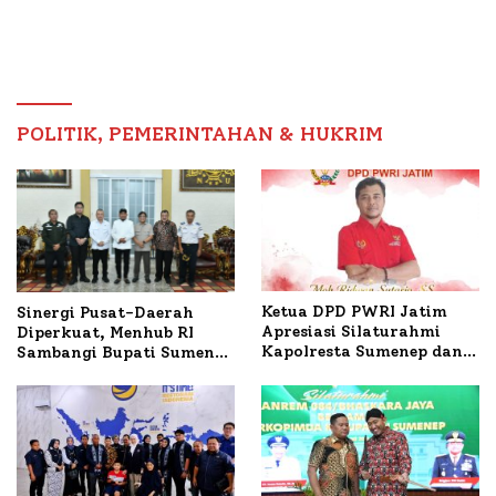
Masyarakat, Bupati
Sumenep Tinjau Langsung
Budidaya Lele dan Ayam
Petelur di Desa Bataal
Timur
POLITIK, PEMERINTAHAN & HUKRIM
Ketua DPD PWRI Jatim
Sinergi Pusat-Daerah
Apresiasi Silaturahmi
Diperkuat, Menhub RI
Kapolresta Sumenep dan
Sambangi Bupati Sumenep
PWRI, Sebut Kemitraan
Bahas Penanganan KM
Ideal Polri-Pers
Mutiara Sentosa II