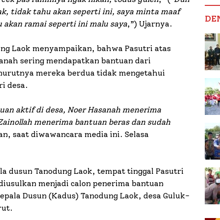
, tidak tahu akan seperti ini, saya minta maaf
DE
hu akan ramai seperti ini malu saya
,”) Ujarnya.
ng Laok menyampaikan, bahwa Pasutri atas
sanah sering mendapatkan bantuan dari
nurutnya mereka berdua tidak mengetahui
i desa.
uan aktif di desa, Noer Hasanah menerima
Zainollah menerima bantuan beras dan sudah
an, saat diwawancara media ini. Selasa
ala dusun Tanodung Laok, tempat tinggal Pasutri
h diusulkan menjadi calon penerima bantuan
Kepala Dusun (Kadus) Tanodung Laok, desa Guluk-
rut.