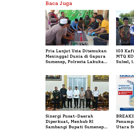
Baca Juga
Pria Lanjut Usia Ditemukan
103 Kaf
Meninggal Dunia di Gapura
MTQ KOR
Sumenep, Polresta Lakukan
Sulsel, 
Olah TKP
Terdaft
Sinergi Pusat-Daerah
BREAKI
Diperkuat, Menhub RI
Penumpa
Sambangi Bupati Sumenep
Utara 
Bahas Penanganan KM