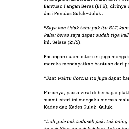
Bantuan Pangan Beras (BPB), dirinya 
dari Pemdes Guluk-Guluk.
“
Saya kan tidak tahu pak itu BLT, ka
kalau beras saya dapat sudah tiga kali
ini. Selasa (21/5).
Pasangan suami isteri ini juga menga
mereka mendapatkan bantuan dari p
“
Saat waktu Corona itu juga dapat b
Mirisnya, pasca viral di berbagai pl
suami isteri ini mengaku merasa ma
Kadus dan Kades Guluk-Guluk.
“
Duh gule cek toduseh pak, tak oning 
ka pak Silur, ka pak kalebun, tak oni