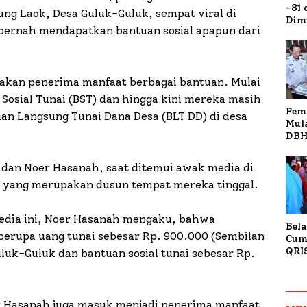
-81
dung Laok, Desa Guluk-Guluk, sempat viral di
Dim
 pernah mendapatkan bantuan sosial apapun dari
Fau
Doa
Kap
pakan penerima manfaat berbagai bantuan. Mulai
Sosial Tunai (BST) dan hingga kini mereka masih
Pem
an Langsung Tunai Dana Desa (BLT DD) di desa
Mul
DBH
Bur
Tan
ah dan Noer Hasanah, saat ditemui awak media di
 yang merupakan dusun tempat mereka tinggal.
media ini, Noer Hasanah mengaku, bahwa
Bela
erupa uang tunai sebesar Rp. 900.000 (Sembilan
Cum
QRI
uluk-Guluk dan bantuan sosial tunai sebesar Rp.
Sum
Tran
r Hasanah juga masuk menjadi penerima manfaat