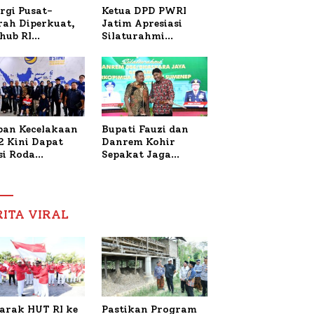
Ketua DPD PWRI
rgi Pusat-
Jatim Apresiasi
rah Diperkuat,
Silaturahmi
hub RI
Kapolresta Sumenep
bangi Bupati
dan PWRI, Sebut
enep Bahas
Kemitraan Ideal
anganan KM
Polri-Pers
ara Sentosa II
ban Kecelakaan
Bupati Fauzi dan
2 Kini Dapat
Danrem Kohir
si Roda
Sepakat Jaga
trik, Lita
Stabilitas Demi
fud Arifin
Percepat
itmen
Pembangunan
pingi
Sumenep
RITA VIRAL
gobatan Nabil
arak HUT RI ke
Pastikan Program