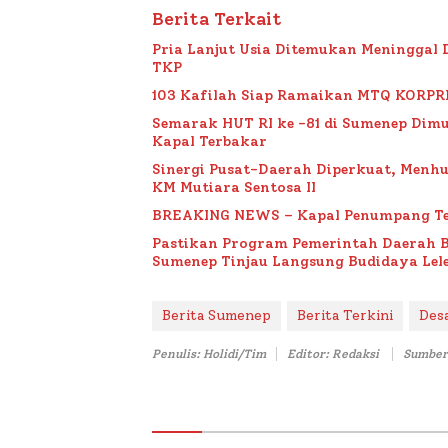
Berita Terkait
Pria Lanjut Usia Ditemukan Meninggal 
TKP
103 Kafilah Siap Ramaikan MTQ KORPRI VI
Semarak HUT RI ke -81 di Sumenep Dimu
Kapal Terbakar
Sinergi Pusat-Daerah Diperkuat, Menh
KM Mutiara Sentosa II
BREAKING NEWS – Kapal Penumpang Te
Pastikan Program Pemerintah Daerah 
Sumenep Tinjau Langsung Budidaya Lele
Berita Sumenep
Berita Terkini
Des
Penulis: Holidi/Tim
Editor: Redaksi
Sumber