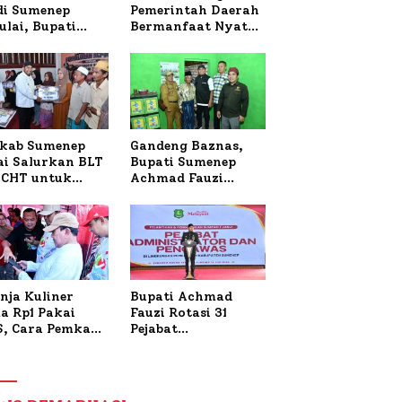
 di Sumenep
Pemerintah Daerah
ulai, Bupati
Bermanfaat Nyata
zi Awali dengan
Bagi Masyarakat,
 untuk Korban
Bupati Sumenep
al Terbakar
Tinjau Langsung
Budidaya Lele dan
Ayam Petelur di
Desa Bataal Timur
kab Sumenep
Gandeng Baznas,
ai Salurkan BLT
Bupati Sumenep
CHT untuk
Achmad Fauzi
uh Pabrik dan
Wongsojudo
i Tembakau
Serahkan Bantuan
Bedah RTLH di Dua
Kecamatan
nja Kuliner
Bupati Achmad
a Rp1 Pakai
Fauzi Rotasi 31
S, Cara Pemkab
Pejabat
enep Gaungkan
Administrator dan
saksi Digital
Pengawas,
Tekankan
Pelayanan dan