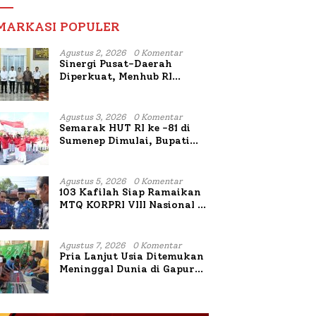
MARKASI POPULER
Agustus 2, 2026
0 Komentar
Sinergi Pusat-Daerah
Diperkuat, Menhub RI
Sambangi Bupati Sumenep
Bahas Penanganan KM
Mutiara Sentosa II
Agustus 3, 2026
0 Komentar
Semarak HUT RI ke -81 di
Sumenep Dimulai, Bupati
Fauzi Awali dengan Doa
untuk Korban Kapal
Terbakar
Agustus 5, 2026
0 Komentar
103 Kafilah Siap Ramaikan
MTQ KORPRI VIII Nasional di
Sulsel, 1.024 Peserta
Terdaftar
Agustus 7, 2026
0 Komentar
Pria Lanjut Usia Ditemukan
Meninggal Dunia di Gapura
Sumenep, Polresta Lakukan
Olah TKP