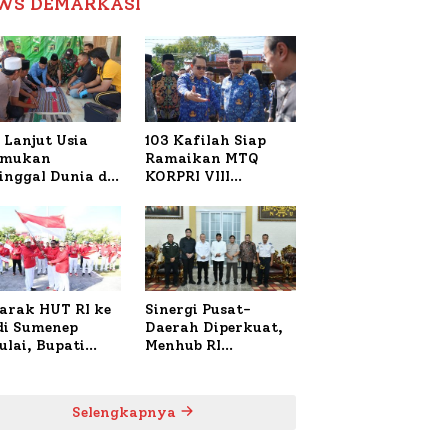
WS DEMARKASI
Reformasi Birokrasi
 Lanjut Usia
103 Kafilah Siap
emukan
Ramaikan MTQ
inggal Dunia di
KORPRI VIII
ura Sumenep,
Nasional di Sulsel,
resta Lakukan
1.024 Peserta
h TKP
Terdaftar
arak HUT RI ke
Sinergi Pusat-
 di Sumenep
Daerah Diperkuat,
ulai, Bupati
Menhub RI
zi Awali dengan
Sambangi Bupati
 untuk Korban
Sumenep Bahas
al Terbakar
Penanganan KM
Selengkapnya
Mutiara Sentosa II