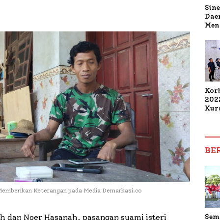
Sine
Dae
Men
Sam
Sum
Pen
Muti
Kor
202
Kur
Elek
Mah
Kom
Dam
BE
Pen
 Memberikan Keterangan pada Media Demarkasi.co
Sem
ah dan Noer Hasanah, pasangan suami isteri