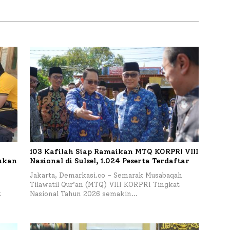
Sumenep Tinjau Langsung
Budidaya Lele dan Ayam
Petelur di Desa Bataal Timur
103 Kafilah Siap Ramaikan MTQ KORPRI VIII
kukan
Nasional di Sulsel, 1.024 Peserta Terdaftar
Jakarta, Demarkasi.co – Semarak Musabaqah
Tilawatil Qur’an (MTQ) VIII KORPRI Tingkat
t
Nasional Tahun 2026 semakin…