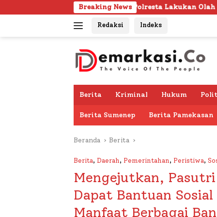
Langsung
ura Sumenep, Polresta Lakukan Olah TKP
Breaking News
103 Kafila
ke
Redaksi
Indeks
konten
Berita
Kriminal
Hukum
Poli
Berita Sumenep
Berita Pamekasan
Beranda
Berita
Berita
,
Daerah
,
Pemerintahan
,
Peristiwa
,
So
Mengejutkan, Pasutri
Dapat Bantuan Sosial
Manfaat Berbagai Ban