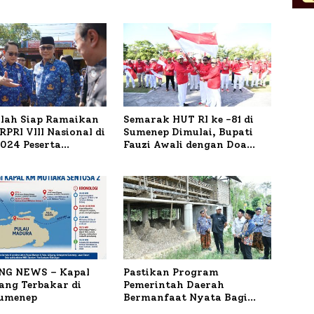
ilah Siap Ramaikan
Semarak HUT RI ke -81 di
PRI VIII Nasional di
Sumenep Dimulai, Bupati
1.024 Peserta
Fauzi Awali dengan Doa
ar
untuk Korban Kapal
Terbakar
NG NEWS – Kapal
Pastikan Program
ng Terbakar di
Pemerintah Daerah
Sumenep
Bermanfaat Nyata Bagi
Masyarakat, Bupati