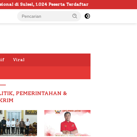
serta Terdaftar
Semarak HUT RI ke -81 di Sumenep D
if
Viral
LITIK, PEMERINTAHAN &
KRIM