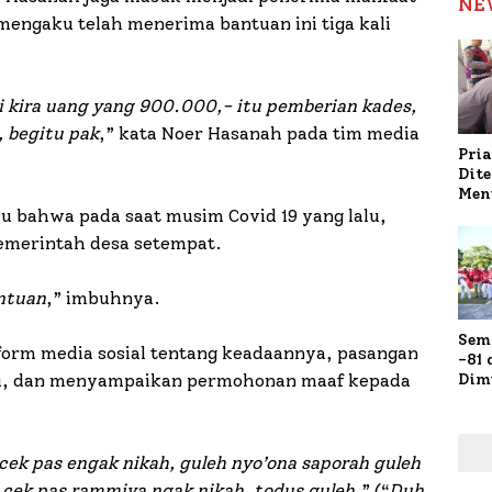
NE
mengaku telah menerima bantuan ini tiga kali
mi kira uang yang 900.000,- itu pemberian kades,
, begitu pak
,” kata Noer Hasanah pada tim media
Pria
Dit
Men
Gap
ku bahwa pada saat musim Covid 19 yang lalu,
Pol
emerintah desa setempat.
Ola
antuan
,” imbuhnya.
Sem
atform media sosial tentang keadaannya, pasangan
-81
Dim
lu, dan menyampaikan permohonan maaf kepada
Fau
Doa
Kap
cek pas engak nikah, guleh nyo’ona saporah guleh
ng cek pas rammiya ngak nikah, todus guleh
,” (“
Duh