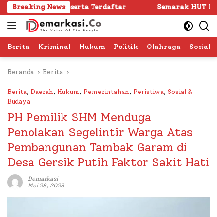
Langsung
Peserta Terdaftar
Breaking News
Semarak HUT RI ke -81 di Sumenep
ke
konten
Berita
Kriminal
Hukum
Politik
Olahraga
Sosial 
Beranda
Berita
Berita
,
Daerah
,
Hukum
,
Pemerintahan
,
Peristiwa
,
Sosial &
Budaya
PH Pemilik SHM Menduga
Penolakan Segelintir Warga Atas
Pembangunan Tambak Garam di
Desa Gersik Putih Faktor Sakit Hati
Demarkasi
Mei 28, 2023