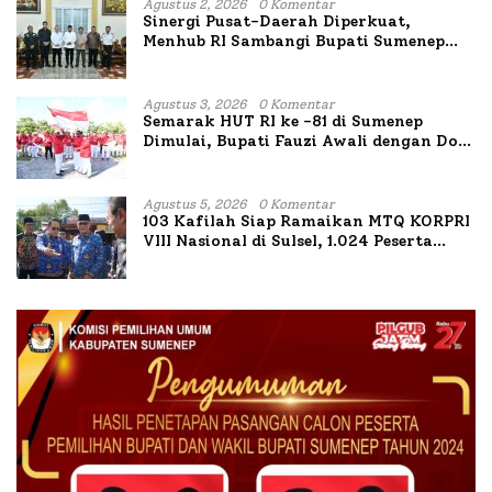
Agustus 2, 2026
0 Komentar
Sinergi Pusat-Daerah Diperkuat,
Menhub RI Sambangi Bupati Sumenep
Bahas Penanganan KM Mutiara Sentosa
II
Agustus 3, 2026
0 Komentar
Semarak HUT RI ke -81 di Sumenep
Dimulai, Bupati Fauzi Awali dengan Doa
untuk Korban Kapal Terbakar
Agustus 5, 2026
0 Komentar
103 Kafilah Siap Ramaikan MTQ KORPRI
VIII Nasional di Sulsel, 1.024 Peserta
Terdaftar