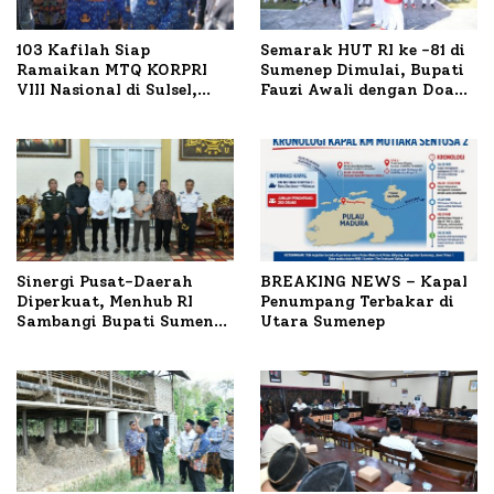
103 Kafilah Siap
Semarak HUT RI ke -81 di
Ramaikan MTQ KORPRI
Sumenep Dimulai, Bupati
VIII Nasional di Sulsel,
Fauzi Awali dengan Doa
1.024 Peserta Terdaftar
untuk Korban Kapal
Terbakar
Sinergi Pusat-Daerah
BREAKING NEWS – Kapal
Diperkuat, Menhub RI
Penumpang Terbakar di
Sambangi Bupati Sumenep
Utara Sumenep
Bahas Penanganan KM
Mutiara Sentosa II