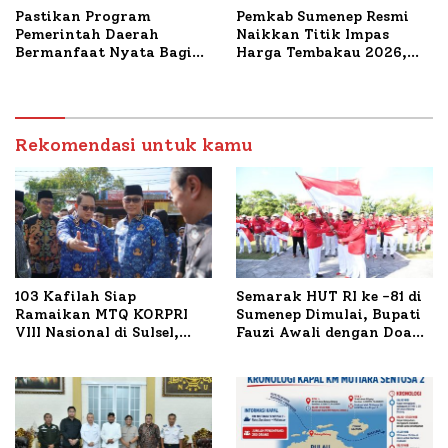
Pastikan Program
Pemkab Sumenep Resmi
Pemerintah Daerah
Naikkan Titik Impas
Bermanfaat Nyata Bagi
Harga Tembakau 2026,
Masyarakat, Bupati
Tembakau Sawah Naik
Sumenep Tinjau Langsung
Tertinggi 5,08 Persen
Budidaya Lele dan Ayam
Petelur di Desa Bataal
Timur
Rekomendasi untuk kamu
103 Kafilah Siap
Semarak HUT RI ke -81 di
Ramaikan MTQ KORPRI
Sumenep Dimulai, Bupati
VIII Nasional di Sulsel,
Fauzi Awali dengan Doa
1.024 Peserta Terdaftar
untuk Korban Kapal
Terbakar