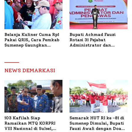
Belanja Kuliner Cuma Rp1
Bupati Achmad Fauzi
Pakai QRIS, Cara Pemkab
Rotasi 31 Pejabat
Sumenep Gaungkan
Administrator dan
Transaksi Digital
Pengawas, Tekankan
Pelayanan dan Reformasi
Birokrasi
NEWS DEMARKASI
103 Kafilah Siap
Semarak HUT RI ke -81 di
Ramaikan MTQ KORPRI
Sumenep Dimulai, Bupati
VIII Nasional di Sulsel,
Fauzi Awali dengan Doa