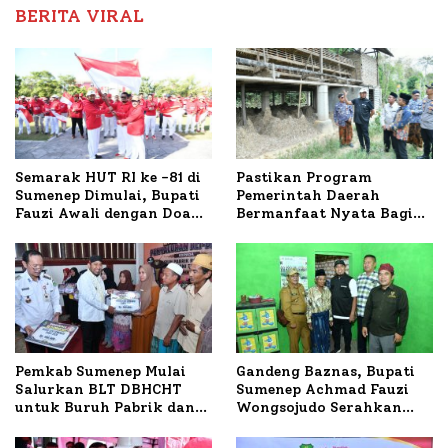
BERITA VIRAL
Semarak HUT RI ke -81 di
Pastikan Program
Sumenep Dimulai, Bupati
Pemerintah Daerah
Fauzi Awali dengan Doa
Bermanfaat Nyata Bagi
untuk Korban Kapal
Masyarakat, Bupati
Terbakar
Sumenep Tinjau Langsung
Budidaya Lele dan Ayam
Petelur di Desa Bataal
Timur
Pemkab Sumenep Mulai
Gandeng Baznas, Bupati
Salurkan BLT DBHCHT
Sumenep Achmad Fauzi
untuk Buruh Pabrik dan
Wongsojudo Serahkan
Tani Tembakau
Bantuan Bedah RTLH di
Dua Kecamatan