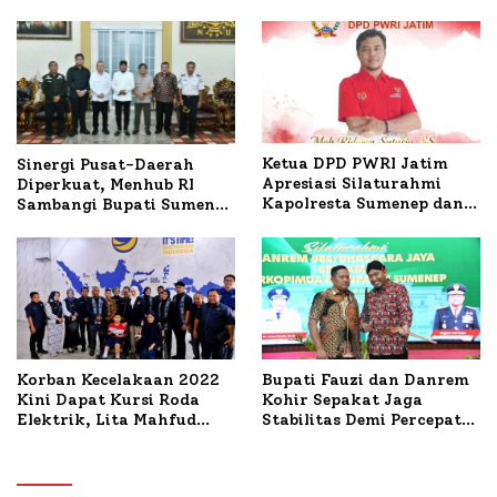
Ketua DPD PWRI Jatim
Sinergi Pusat-Daerah
Apresiasi Silaturahmi
Diperkuat, Menhub RI
Kapolresta Sumenep dan
Sambangi Bupati Sumenep
PWRI, Sebut Kemitraan
Bahas Penanganan KM
Ideal Polri-Pers
Mutiara Sentosa II
Korban Kecelakaan 2022
Bupati Fauzi dan Danrem
Kini Dapat Kursi Roda
Kohir Sepakat Jaga
Elektrik, Lita Mahfud
Stabilitas Demi Percepat
Arifin Komitmen
Pembangunan Sumenep
Dampingi Pengobatan
Nabil