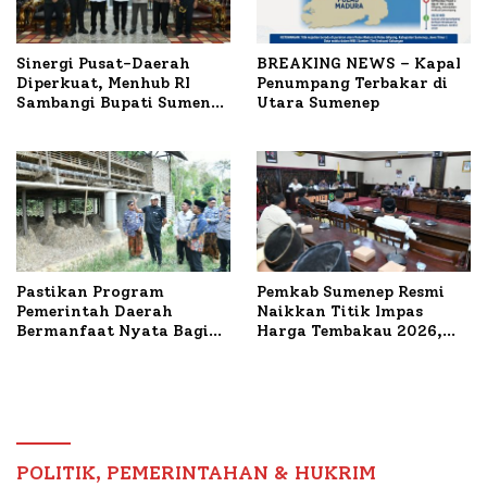
Sinergi Pusat-Daerah
BREAKING NEWS – Kapal
Diperkuat, Menhub RI
Penumpang Terbakar di
Sambangi Bupati Sumenep
Utara Sumenep
Bahas Penanganan KM
Mutiara Sentosa II
Pastikan Program
Pemkab Sumenep Resmi
Pemerintah Daerah
Naikkan Titik Impas
Bermanfaat Nyata Bagi
Harga Tembakau 2026,
Masyarakat, Bupati
Tembakau Sawah Naik
Sumenep Tinjau Langsung
Tertinggi 5,08 Persen
Budidaya Lele dan Ayam
Petelur di Desa Bataal
Timur
POLITIK, PEMERINTAHAN & HUKRIM