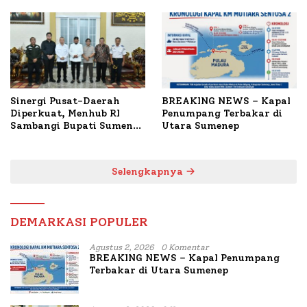
1.024 Peserta Terdaftar
untuk Korban Kapal
Terbakar
Sinergi Pusat-Daerah
BREAKING NEWS – Kapal
Diperkuat, Menhub RI
Penumpang Terbakar di
Sambangi Bupati Sumenep
Utara Sumenep
Bahas Penanganan KM
Mutiara Sentosa II
Selengkapnya
DEMARKASI POPULER
Agustus 2, 2026
0 Komentar
BREAKING NEWS – Kapal Penumpang
Terbakar di Utara Sumenep