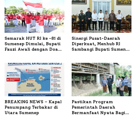
Semarak HUT RI ke -81 di
Sinergi Pusat-Daerah
Sumenep Dimulai, Bupati
Diperkuat, Menhub RI
Fauzi Awali dengan Doa
Sambangi Bupati Sumenep
untuk Korban Kapal
Bahas Penanganan KM
Terbakar
Mutiara Sentosa II
BREAKING NEWS – Kapal
Pastikan Program
Penumpang Terbakar di
Pemerintah Daerah
Utara Sumenep
Bermanfaat Nyata Bagi
Masyarakat, Bupati
Sumenep Tinjau Langsung
Budidaya Lele dan Ayam
Petelur di Desa Bataal