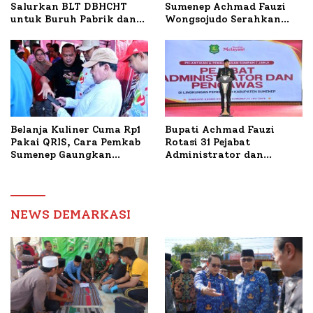
Salurkan BLT DBHCHT
Sumenep Achmad Fauzi
untuk Buruh Pabrik dan
Wongsojudo Serahkan
Tani Tembakau
Bantuan Bedah RTLH di
Dua Kecamatan
Belanja Kuliner Cuma Rp1
Bupati Achmad Fauzi
Pakai QRIS, Cara Pemkab
Rotasi 31 Pejabat
Sumenep Gaungkan
Administrator dan
Transaksi Digital
Pengawas, Tekankan
Pelayanan dan Reformasi
Birokrasi
NEWS DEMARKASI