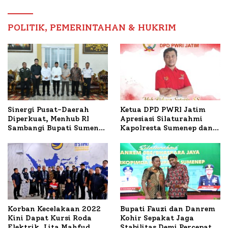
Timur
POLITIK, PEMERINTAHAN & HUKRIM
Ketua DPD PWRI Jatim
Sinergi Pusat-Daerah
Apresiasi Silaturahmi
Diperkuat, Menhub RI
Kapolresta Sumenep dan
Sambangi Bupati Sumenep
PWRI, Sebut Kemitraan
Bahas Penanganan KM
Ideal Polri-Pers
Mutiara Sentosa II
Korban Kecelakaan 2022
Bupati Fauzi dan Danrem
Kini Dapat Kursi Roda
Kohir Sepakat Jaga
Elektrik, Lita Mahfud
Stabilitas Demi Percepat