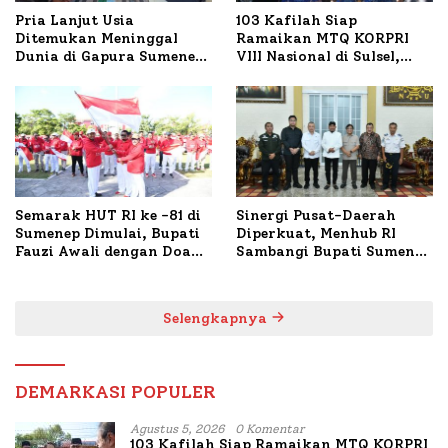
Pria Lanjut Usia
103 Kafilah Siap
Ditemukan Meninggal
Ramaikan MTQ KORPRI
Dunia di Gapura Sumenep,
VIII Nasional di Sulsel,
Polresta Lakukan Olah
1.024 Peserta Terdaftar
TKP
Semarak HUT RI ke -81 di
Sinergi Pusat-Daerah
Sumenep Dimulai, Bupati
Diperkuat, Menhub RI
Fauzi Awali dengan Doa
Sambangi Bupati Sumenep
untuk Korban Kapal
Bahas Penanganan KM
Terbakar
Mutiara Sentosa II
Selengkapnya
DEMARKASI POPULER
Agustus 5, 2026
0 Komentar
103 Kafilah Siap Ramaikan MTQ KORPRI