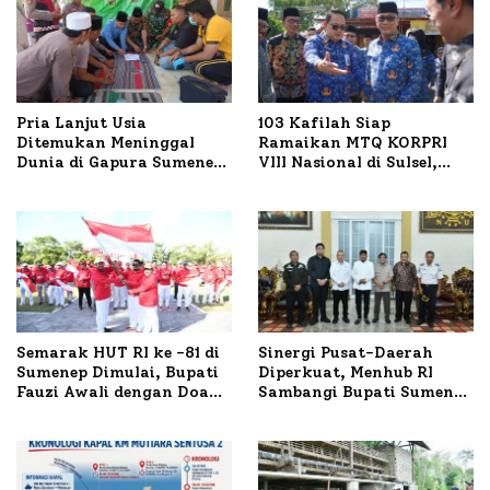
Pria Lanjut Usia
103 Kafilah Siap
Ditemukan Meninggal
Ramaikan MTQ KORPRI
Dunia di Gapura Sumenep,
VIII Nasional di Sulsel,
Polresta Lakukan Olah
1.024 Peserta Terdaftar
TKP
Semarak HUT RI ke -81 di
Sinergi Pusat-Daerah
Sumenep Dimulai, Bupati
Diperkuat, Menhub RI
Fauzi Awali dengan Doa
Sambangi Bupati Sumenep
untuk Korban Kapal
Bahas Penanganan KM
Terbakar
Mutiara Sentosa II