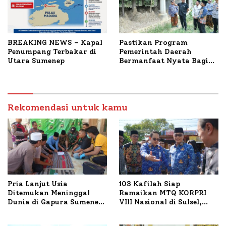
BREAKING NEWS – Kapal
Pastikan Program
Penumpang Terbakar di
Pemerintah Daerah
Utara Sumenep
Bermanfaat Nyata Bagi
Masyarakat, Bupati
Sumenep Tinjau Langsung
Budidaya Lele dan Ayam
Petelur di Desa Bataal
Rekomendasi untuk kamu
Timur
Pria Lanjut Usia
103 Kafilah Siap
Ditemukan Meninggal
Ramaikan MTQ KORPRI
Dunia di Gapura Sumenep,
VIII Nasional di Sulsel,
Polresta Lakukan Olah
1.024 Peserta Terdaftar
TKP