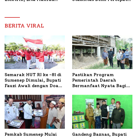
Arifin Komitmen
Pembangunan Sumenep
Dampingi Pengobatan
Nabil
BERITA VIRAL
Semarak HUT RI ke -81 di
Pastikan Program
Sumenep Dimulai, Bupati
Pemerintah Daerah
Fauzi Awali dengan Doa
Bermanfaat Nyata Bagi
untuk Korban Kapal
Masyarakat, Bupati
Terbakar
Sumenep Tinjau Langsung
Budidaya Lele dan Ayam
Petelur di Desa Bataal
Timur
Pemkab Sumenep Mulai
Gandeng Baznas, Bupati