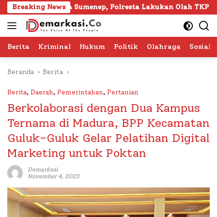
Langsung
Gapura Sumenep, Polresta Lakukan Olah TKP
Breaking News
103 Kafi
ke
konten
Berita
Kriminal
Hukum
Politik
Olahraga
Sosial 
Beranda
Berita
Berita
,
Daerah
,
Pemerintahan
,
Pertanian
Berkolaborasi dengan Dua Kampus
Ternama di Madura, BPP Kecamatan
Guluk-Guluk Gelar Pelatihan Digital
Marketing untuk Poktan
Demarkasi
November 4, 2023